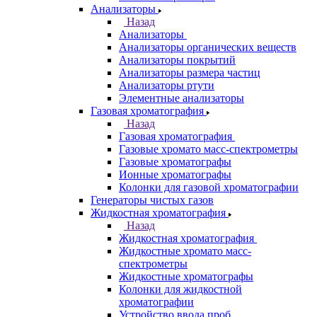
Оптико-эмиссионные спектрометры
Портативные
рентгенофлуоресцентные анализаторы
Приставки к спектрометрам
Рамановские спектрометры
Расходные материалы
Рентгенофлуоресцентные
спектрометры
Спектрометры атомно-абсорбционные
Спектрофлуориметры
ЭПР спектрометры
ЯМР-спектрометры
Анализаторы
Назад
Анализаторы
Анализаторы органических веществ
Анализаторы покрытий
Анализаторы размера частиц
Анализаторы ртути
Элементные анализаторы
Газовая хроматография
Назад
Газовая хроматография
Газовые хромато масс-спектрометры
Газовые хроматографы