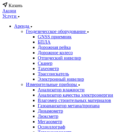
Казань
Акции
Услуги
Аренда
Геодезичесское оборудование
GNSS приемник
БПЛА
Дорожная рейка
Дорожное колесо
Отпический нивелир
Сканер
Тахеометр
Трассоискатель
Электронный нивелир
Измерительные приборы
Анализатор влажности
Анализатор качества электроэнергии
Влагомер строительных материалов
Газоанаизатор метана/пропана
Динамометр
Люксметр
Мегаоометр
Осциллограф