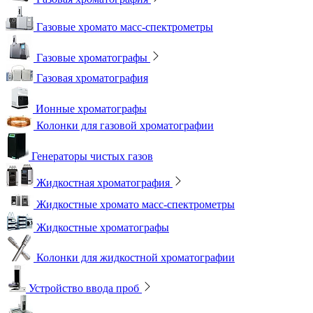
Газовые хромато масс-спектрометры
Газовые хроматографы
Газовая хроматография
Ионные хроматографы
Колонки для газовой хроматографии
Генераторы чистых газов
Жидкостная хроматография
Жидкостные хромато масс-спектрометры
Жидкостные хроматографы
Колонки для жидкостной хроматографии
Устройство ввода проб