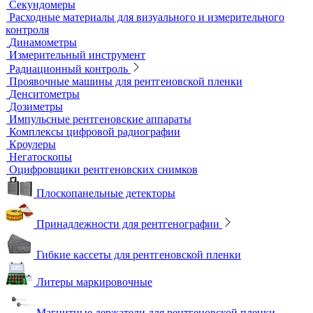
Визуальный и измерительный контроль
ВИК
Видеоэндоскопы
Высокоскоростные камеры
Измерители шероховатости
Испытательные динамометрические стенды
Лупы
Микроскопы
Образцы шероховатости поверхности
Принадлежности для визуального и измерительного
контроля
Рулетки измерительные
Секундомеры
Расходные материалы для визуального и измерительного
контроля
Динамометры
Измерительный инструмент
Радиационный контроль
Проявочные машины для рентгеновской пленки
Денситометры
Дозиметры
Импульсные рентгеновские аппараты
Комплексы цифровой радиографии
Кроулеры
Негатоскопы