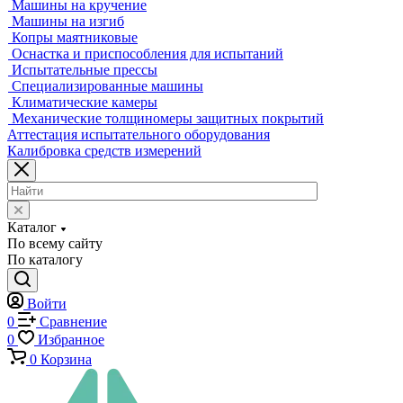
Оптические измерительные машины
Приборы для измерения профиля и формы
Промышленные томографы
Фрезерные станки с ЧПУ
Разрушающий контроль
Универсальные гидравлические разрывные машины
Универсальные электромеханические разрывные машины
Машины для испытаний на усталость
Машины для испытания пружин
Экстензометры (Измерители деформации)
Системы температурных испытаний
Машины на кручение
Машины на изгиб
Копры маятниковые
Оснастка и приспособления для испытаний
Испытательные прессы
Специализированные машины
Климатические камеры
Механические толщиномеры защитных покрытий
Аттестация испытательного оборудования
Калибровка средств измерений