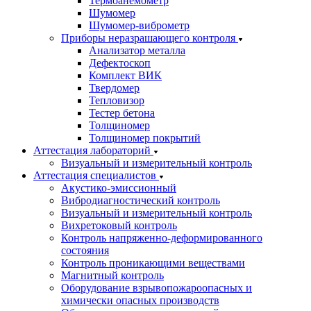
Термоанемометр
Шумомер
Шумомер-виброметр
Приборы неразрашающего контроля
Анализатор металла
Дефектоскоп
Комплект ВИК
Твердомер
Тепловизор
Тестер бетона
Толщиномер
Толщиномер покрытий
Аттестация лабораторий
Визуальный и измерительный контроль
Аттестация специалистов
Акустико-эмиссионный
Вибродиагностический контроль
Визуальный и измерительный контроль
Вихретоковый контроль
Контроль напряженно-деформированного
состояния
Контроль проникающими веществами
Магнитный контроль
Оборудование взрывопожароопасных и
химически опасных производств