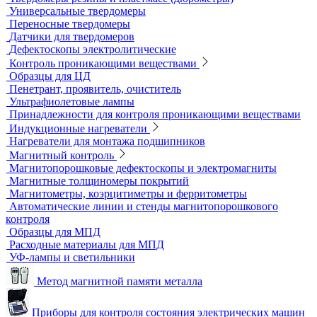
Пауки, штативы для рентгеновских аппаратов
Твердометрия (контроль твердости)
Ультразвуковые твердомеры
Динамические твердомеры
Стационарные твердомеры
Комбинированные твердомеры
Комплектующие к твердомерам
Меры твердости
Микротвердомеры
Нанотвердомеры
Портативные твердомеры
Твердомеры резины и пластмасс (дюрометры)
Универсальные твердомеры
Переносные твердомеры
Датчики для твердомеров
Дефектоскопы электролитические
Контроль проникающими веществами
Образцы для ЦД
Пенетрант, проявитель, очиститель
Ультрафиолетовые лампы
Принадлежности для контроля проникающими веществами
Индукционные нагреватели
Нагреватели для монтажа подшипников
Магнитный контроль