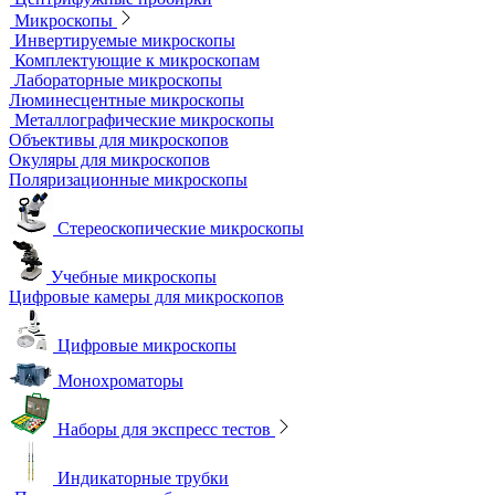
Дробильно-мельничное оборудование
Грохоты и рассевы
Лабораторные сита
Мельницы лабораторные
Оборудование для дробления и измельчения
Жидкостные термостаты и криостаты
Лабораторная посуда
Воронки делительные
Колбы
Мерная посуда
Посуда общего назначения
Центрифужные пробирки
Микроскопы
Инвертируемые микроскопы
Комплектующие к микроскопам
Лабораторные микроскопы
Люминесцентные микроскопы
Металлографические микроскопы
Объективы для микроскопов
Окуляры для микроскопов
Поляризационные микроскопы
Стереоскопические микроскопы