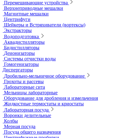
Лабораторные электроды
Мультипараметровые приборы
ОВП-метры
Оксиметры
Промышленные электроды
Перемешивающие устройства
Верхнеприводные мешалки
Магнитные мешалки
Центрифуги
Шейкеры и Встряхиватели (вортексы)
Экстракторы
Водоподготовка
Аквадистилляторы
Бидистилляторы
Деионизаторы
Системы отчистки воды
Гомогенизаторы
Диспергаторы