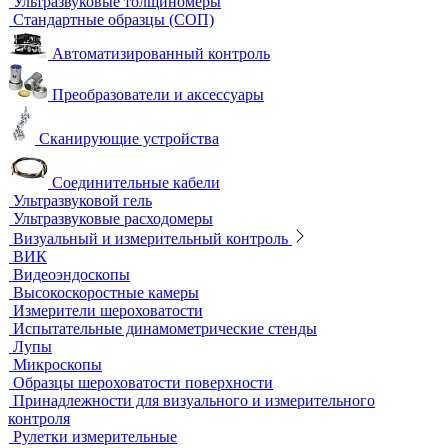
Водяные бани
Инкубаторы
Масляные бани
Песчаные бани
Сухие бани
Термостаты
Термостаты жидкостные
Термостаты твердотельные
Химическое и биохимическое потребление кислорода
Ультразвуковой неразрушающий контроль
Ультразвуковые дефектоскопы
Ультразвуковые толщиномеры
Стандартные образцы (СОП)
Автоматизированный контроль
Преобразователи и аксессуары
Сканирующие устройства
Соединительные кабели
Ультразвуковой гель
Ультразвуковые расходомеры