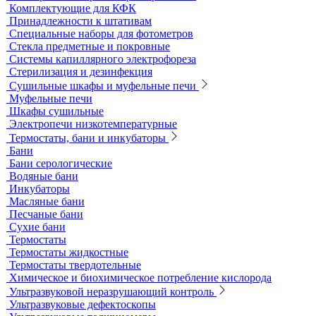
промышленности и ветеринарии
Оборудование для отбора проб воздуха
Аналитичесике фильтры
Аспираторы
Пробоотборники
Сорбционные трубки
Оборудование для перемешивания
Общелабораторное оборудование LOIP
Продукция компании IKA Werke
Расходные материалы
Ареометры
Калибровочные расстворы и реагенты
Комплектующие для КФК
Принадлежности к штативам
Специальные наборы для фотометров
Стекла предметные и покровные
Системы капиллярного электрофореза
Стерилизация и дезинфекция
Сушильные шкафы и муфельные печи
Муфельные печи
Шкафы сушильные
Электропечи низкотемпературные
Термостаты, бани и инкубаторы
Бани
Бани серологические