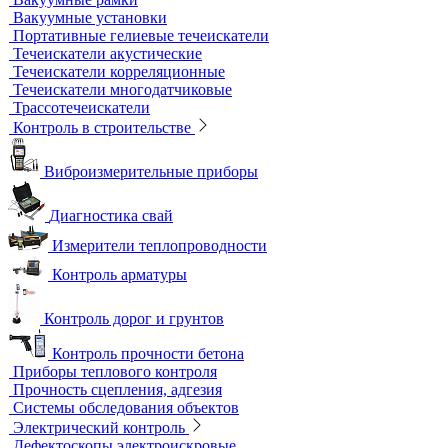
Толщиномеры покрытий
Контроль качества покрытий
Адгезиметры
Образцы для толщинометрии
Трибометры
Контроль чистоты поверхности
Оборудование для физических испытаний покрытий
Датчики к толщиномерам покрытий
Абразиометры
Блескомеры, колориметры
Контроль герметичности
Вакуумные рамки
Вакуумные установки
Портативные гелиевые течеискатели
Течеискатели акустические
Течеискатели корреляционные
Течеискатели многодатчиковые
Трассотечеискатели
Контроль в строительстве
Виброизмерительные приборы
Диагностика свай