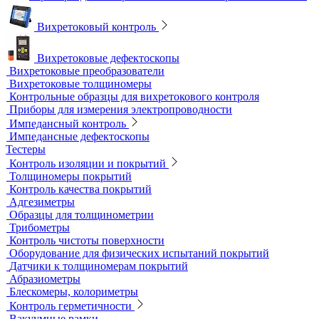
Магнитопорошковые дефектоскопы и электромагниты
Магнитные толщиномеры покрытий
Магнитометры, коэрцитиметры и ферритометры
Автоматические линии и стенды магнитопорошкового
контроля
Образцы для МПД
Расходные материалы для МПД
УФ-лампы и светильники
Метод магнитной памяти металла
Приборы для контроля состояния электрических машин
Вихретоковый контроль
Вихретоковые дефектоскопы
Вихретоковые преобразователи
Вихретоковые толщиномеры
Контрольные образцы для вихретокового контроля
Приборы для измерения электропроводности
Импедансный контроль
Импедансные дефектоскопы
Тестеры
Контроль изоляции и покрытий