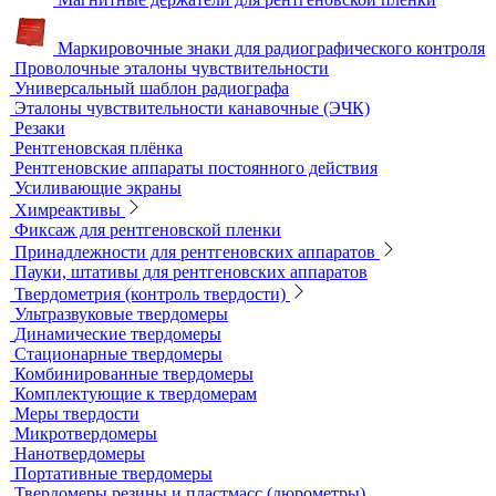
Оцифровщики рентгеновских снимков
Плоскопанельные детекторы
Принадлежности для рентгенографии
Гибкие кассеты для рентгеновской пленки
Литеры маркировочные
Магнитные держатели для рентгеновской пленки
Маркировочные знаки для радиографического контроля
Проволочные эталоны чувствительности
Универсальный шаблон радиографа
Эталоны чувствительности канавочные (ЭЧК)
Резаки
Рентгеновская плёнка
Рентгеновские аппараты постоянного действия
Усиливающие экраны
Химреактивы
Фиксаж для рентгеновской пленки
Принадлежности для рентгеновских аппаратов