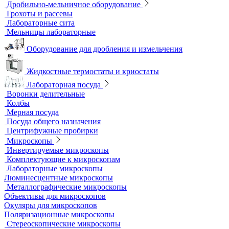
Перемешивающие устройства
Верхнеприводные мешалки
Магнитные мешалки
Центрифуги
Шейкеры и Встряхиватели (вортексы)
Экстракторы
Водоподготовка
Аквадистилляторы
Бидистилляторы
Деионизаторы
Системы отчистки воды
Гомогенизаторы
Диспергаторы
Дробильно-мельничное оборудование
Грохоты и рассевы
Лабораторные сита
Мельницы лабораторные
Оборудование для дробления и измельчения
Жидкостные термостаты и криостаты
Лабораторная посуда
Воронки делительные
Колбы