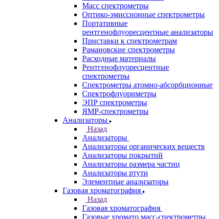
Назад
Аналитическое оборудование
Спектрометры
Назад
Спектрометры
Автоматические Дозаторы
Атомно-Эмиссионные спектрометры
ВИД спектрофотометры
Дополнительное оборудование для
ААС
ИК-Фурье спектрометры
Инфракрасные микроскопы
Лазерные спектрометры
Масс спектрометры
Оптико-эмиссионные спектрометры
Портативные
рентгенофлуоресцентные анализаторы
Приставки к спектрометрам
Рамановские спектрометры
Расходные материалы
Рентгенофлуоресцентные
спектрометры
Спектрометры атомно-абсорбционные
Спектрофлуориметры