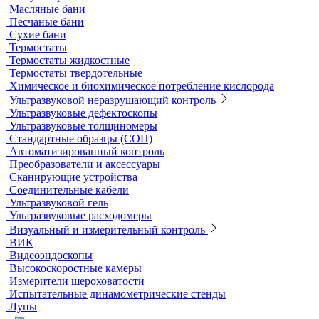
Специальные наборы для фотометров
Стекла предметные и покровные
Системы капиллярного электрофореза
Стерилизация и дезинфекция
Сушильные шкафы и муфельные печи
Муфельные печи
Шкафы сушильные
Электропечи низкотемпературные
Термостаты, бани и инкубаторы
Бани
Бани серологические
Водяные бани
Инкубаторы
Масляные бани
Песчаные бани
Сухие бани
Термостаты
Термостаты жидкостные
Термостаты твердотельные
Химическое и биохимическое потребление кислорода
Ультразвуковой неразрушающий контроль
Ультразвуковые дефектоскопы
Ультразвуковые толщиномеры
Стандартные образцы (СОП)