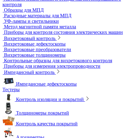
Дефектоскопы электролитические
Контроль проникающими веществами
Образцы для ЦД
Пенетрант, проявитель, очиститель
Ультрафиолетовые лампы
Принадлежности для контроля проникающими веществами
Индукционные нагреватели
Нагреватели для монтажа подшипников
Магнитный контроль
Магнитопорошковые дефектоскопы и электромагниты
Магнитные толщиномеры покрытий
Магнитометры, коэрцитиметры и ферритометры
Автоматические линии и стенды магнитопорошкового
контроля
Образцы для МПД
Расходные материалы для МПД
УФ-лампы и светильники
Метод магнитной памяти металла
Приборы для контроля состояния электрических машин
Вихретоковый контроль
Вихретоковые дефектоскопы
Вихретоковые преобразователи
Вихретоковые толщиномеры
Контрольные образцы для вихретокового контроля