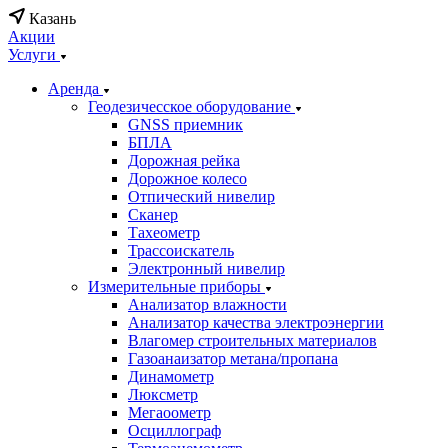
Казань
Акции
Услуги
Аренда
Геодезичесское оборудование
GNSS приемник
БПЛА
Дорожная рейка
Дорожное колесо
Отпический нивелир
Сканер
Тахеометр
Трассоискатель
Электронный нивелир
Измерительные приборы
Анализатор влажности
Анализатор качества электроэнергии
Влагомер строительных материалов
Газоанаизатор метана/пропана
Динамометр
Люксметр
Мегаоометр
Осциллограф