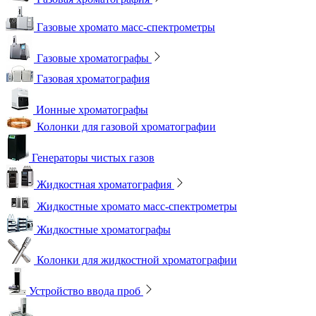
Газовые хромато масс-спектрометры
Газовые хроматографы
Газовая хроматография
Ионные хроматографы
Колонки для газовой хроматографии
Генераторы чистых газов
Жидкостная хроматография
Жидкостные хромато масс-спектрометры
Жидкостные хроматографы
Колонки для жидкостной хроматографии
Устройство ввода проб