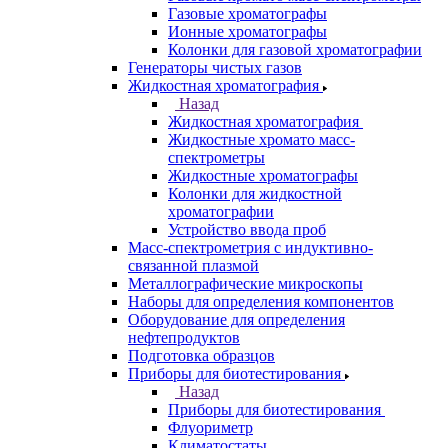
ЭПР спектрометры
ЯМР-спектрометры
Анализаторы
Назад
Анализаторы
Анализаторы органических веществ
Анализаторы покрытий
Анализаторы размера частиц
Анализаторы ртути
Элементные анализаторы
Газовая хроматография
Назад
Газовая хроматография
Газовые хромато масс-спектрометры
Газовые хроматографы
Ионные хроматографы
Колонки для газовой хроматографии
Генераторы чистых газов
Жидкостная хроматография
Назад
Жидкостная хроматография
Жидкостные хромато масс-
спектрометры
Жидкостные хроматографы
Колонки для жидкостной