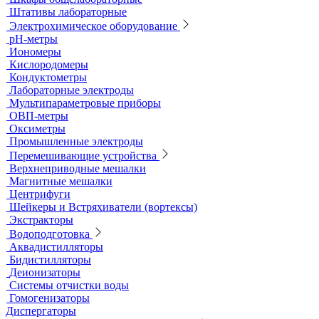
Титраторы
Ультразвуковые ванны и мойки
Устройства для сушки посуды
Холодильники лабораторные
Шкафы общелабораторные
Штативы лабораторные
Электрохимическое оборудование
pH-метры
Иономеры
Кислородомеры
Кондуктометры
Лабораторные электроды
Мультипараметровые приборы
ОВП-метры
Оксиметры
Промышленные электроды