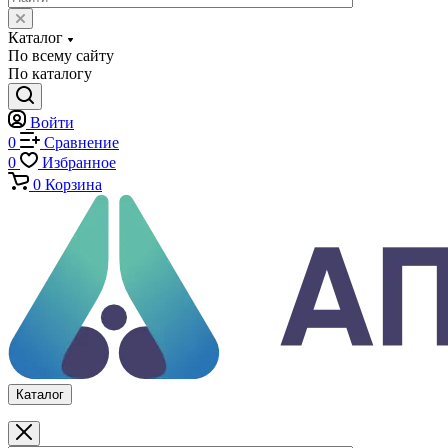
Системы температурных испытаний
Машины на кручение
Машины на изгиб
Копры маятниковые
Оснастка и приспособления для испытаний
Испытательные прессы
Специализированные машины
Климатические камеры
Механические толщиномеры защитных покрытий
Аттестация испытательного оборудования
Калибровка средств измерений
Каталог
По всему сайту
По каталогу
Войти
0
Сравнение
0
Избранное
0
Корзина