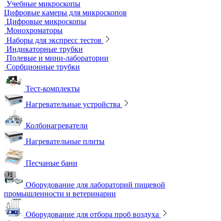
Мерная посуда
Посуда общего назначения
Центрифужные пробирки
Микроскопы
Инвертируемые микроскопы
Комплектующие к микроскопам
Лабораторные микроскопы
Люминесцентные микроскопы
Металлографические микроскопы
Объективы для микроскопов
Окуляры для микроскопов
Поляризационные микроскопы
Стереоскопические микроскопы
Учебные микроскопы
Цифровые камеры для микроскопов
Цифровые микроскопы
Монохроматоры
Наборы для экспресс тестов
Индикаторные трубки
Полевые и мини-лаборатории
Сорбционные трубки
Тест-комплекты