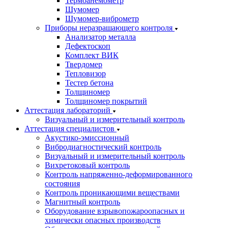
Термоанемометр
Шумомер
Шумомер-виброметр
Приборы неразрашающего контроля
Анализатор металла
Дефектоскоп
Комплект ВИК
Твердомер
Тепловизор
Тестер бетона
Толщиномер
Толщиномер покрытий
Аттестация лабораторий
Визуальный и измерительный контроль
Аттестация специалистов
Акустико-эмиссионный
Вибродиагностический контроль
Визуальный и измерительный контроль
Вихретоковый контроль
Контроль напряженно-деформированного
состояния
Контроль проникающими веществами
Магнитный контроль
Оборудование взрывопожароопасных и
химически опасных производств