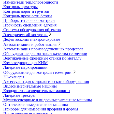
Блескомеры, колориметры
Контроль герметичности
Вакуумные рамки
Вакуумные установки
Портативные гелиевые течеискатели
Течеискатели акустические
Течеискатели корреляционные
Течеискатели многодатчиковые
Трассотечеискатели
Контроль в строительстве
Виброизмерительные приборы
Диагностика свай
Измерители теплопроводности
Контроль арматуры
Контроль дорог и грунтов
Контроль прочности бетона
Приборы теплового контроля
Прочность сцепления, адгезия
Системы обследования объектов
Электрический контроль
Дефектоскопы электроискровые
Автоматизация и роботизация
Автоматизация производственных процессов