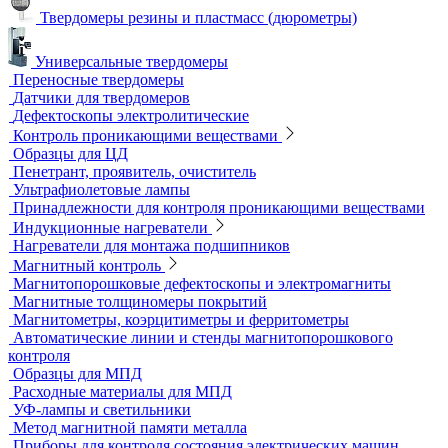
Пауки, штативы для рентгеновских аппаратов
Твердометрия (контроль твердости)
Ультразвуковые твердомеры
Динамические твердомеры
Стационарные твердомеры
Комбинированные твердомеры
Комплектующие к твердомерам
Меры твердости
Микротвердомеры
Нанотвердомеры
Портативные твердомеры
Твердомеры резины и пластмасс (дюрометры)
Универсальные твердомеры
Переносные твердомеры
Датчики для твердомеров
Дефектоскопы электролитические
Контроль проникающими веществами
Образцы для ЦД
Пенетрант, проявитель, очиститель
Ультрафиолетовые лампы