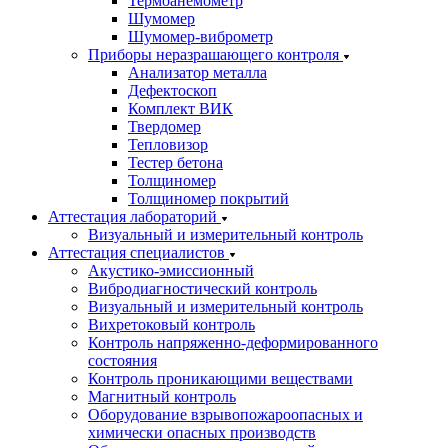
Термоанемометр
Шумомер
Шумомер-виброметр
Приборы неразрашающего контроля
Анализатор металла
Дефектоскоп
Комплект ВИК
Твердомер
Тепловизор
Тестер бетона
Толщиномер
Толщиномер покрытий
Аттестация лабораторий
Визуальный и измерительный контроль
Аттестация специалистов
Акустико-эмиссионный
Вибродиагностический контроль
Визуальный и измерительный контроль
Вихретоковый контроль
Контроль напряженно-деформированного
состояния
Контроль проникающими веществами
Магнитный контроль
Оборудование взрывопожароопасных и
химически опасных производств