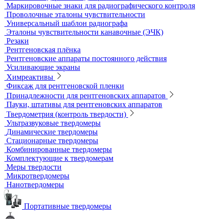
Радиационный контроль
Проявочные машины для рентгеновской пленки
Денситометры
Дозиметры
Импульсные рентгеновские аппараты
Комплексы цифровой радиографии
Кроулеры
Негатоскопы
Оцифровщики рентгеновских снимков
Плоскопанельные детекторы
Принадлежности для рентгенографии
Гибкие кассеты для рентгеновской пленки
Литеры маркировочные
Магнитные держатели для рентгеновской пленки
Маркировочные знаки для радиографического контроля
Проволочные эталоны чувствительности
Универсальный шаблон радиографа
Эталоны чувствительности канавочные (ЭЧК)
Резаки
Рентгеновская плёнка
Рентгеновские аппараты постоянного действия
Усиливающие экраны
Химреактивы
Фиксаж для рентгеновской пленки
Принадлежности для рентгеновских аппаратов