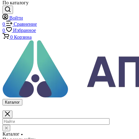
Копры маятниковые
Оснастка и приспособления для испытаний
Испытательные прессы
Специализированные машины
Климатические камеры
Механические толщиномеры защитных покрытий
Аттестация испытательного оборудования
Калибровка средств измерений
Каталог
По всему сайту
По каталогу
Войти
0
Сравнение
0
Избранное
0
Корзина