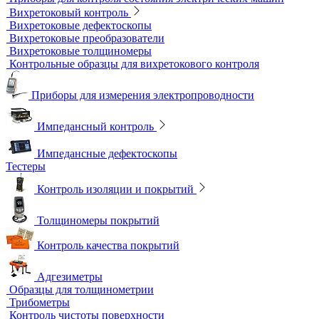
Принадлежности для контроля проникающими веществами
Индукционные нагреватели
Нагреватели для монтажа подшипников
Магнитный контроль
Магнитопорошковые дефектоскопы и электромагниты
Магнитные толщиномеры покрытий
Магнитометры, коэрцитиметры и ферритометры
Автоматические линии и стенды магнитопорошкового
контроля
Образцы для МПД
Расходные материалы для МПД
УФ-лампы и светильники
Метод магнитной памяти металла
Приборы для контроля состояния электрических машин
Вихретоковый контроль
Вихретоковые дефектоскопы
Вихретоковые преобразователи
Вихретоковые толщиномеры
Контрольные образцы для вихретокового контроля
Приборы для измерения электропроводности
Импедансный контроль