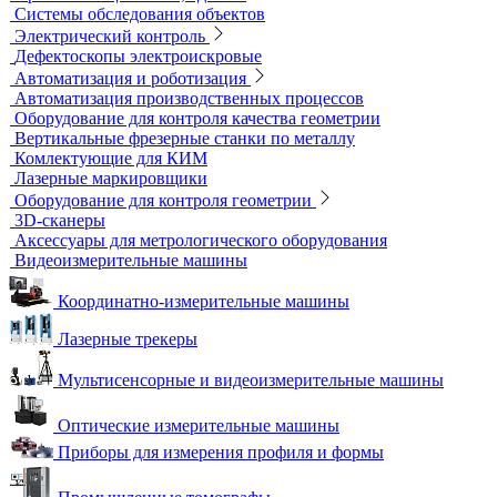
Портативные гелиевые течеискатели
Течеискатели акустические
Течеискатели корреляционные
Течеискатели многодатчиковые
Трассотечеискатели
Контроль в строительстве
Виброизмерительные приборы
Диагностика свай
Измерители теплопроводности
Контроль арматуры
Контроль дорог и грунтов
Контроль прочности бетона
Приборы теплового контроля
Прочность сцепления, адгезия
Системы обследования объектов
Электрический контроль
Дефектоскопы электроискровые
Автоматизация и роботизация
Автоматизация производственных процессов
Оборудование для контроля качества геометрии
Вертикальные фрезерные станки по металлу
Комлектующие для КИМ
Лазерные маркировщики
Оборудование для контроля геометрии
3D-сканеры