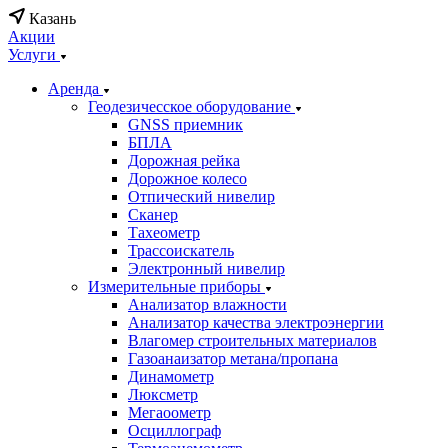
Казань
Акции
Услуги
Аренда
Геодезичесское оборудование
GNSS приемник
БПЛА
Дорожная рейка
Дорожное колесо
Отпический нивелир
Сканер
Тахеометр
Трассоискатель
Электронный нивелир
Измерительные приборы
Анализатор влажности
Анализатор качества электроэнергии
Влагомер строительных материалов
Газоанаизатор метана/пропана
Динамометр
Люксметр
Мегаоометр
Осциллограф