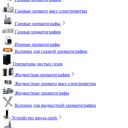
Газовые хромато масс-спектрометры
Газовые хроматографы
Газовая хроматография
Ионные хроматографы
Колонки для газовой хроматографии
Генераторы чистых газов
Жидкостная хроматография
Жидкостные хромато масс-спектрометры
Жидкостные хроматографы
Колонки для жидкостной хроматографии
Устройство ввода проб