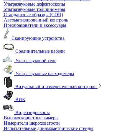
Электропечи низкотемпературные
Термостаты, бани и инкубаторы
Бани
Бани серологические
Водяные бани
Инкубаторы
Масляные бани
Песчаные бани
Сухие бани
Термостаты
Термостаты жидкостные
Термостаты твердотельные
Химическое и биохимическое потребление кислорода
Ультразвуковой неразрушающий контроль
Ультразвуковые дефектоскопы
Ультразвуковые толщиномеры
Стандартные образцы (СОП)
Автоматизированный контроль
Преобразователи и аксессуары
Сканирующие устройства
Соединительные кабели