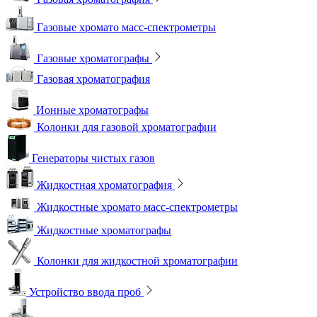
Газовые хромато масс-спектрометры
Газовые хроматографы
Газовая хроматография
Ионные хроматографы
Колонки для газовой хроматографии
Генераторы чистых газов
Жидкостная хроматография
Жидкостные хромато масс-спектрометры
Жидкостные хроматографы
Колонки для жидкостной хроматографии
Устройство ввода проб