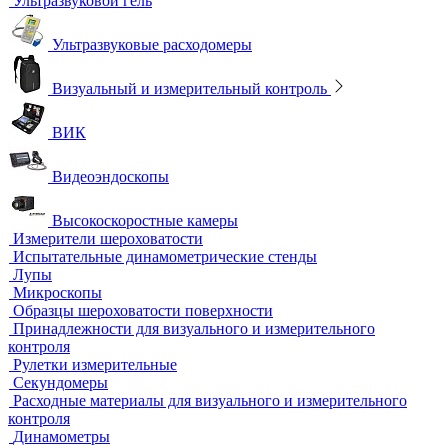
Ультразвуковые толщиномеры
Стандартные образцы (СОП)
Автоматизированный контроль
Преобразователи и аксессуары
Сканирующие устройства
Соединительные кабели
Ультразвуковой гель
Ультразвуковые расходомеры
Визуальный и измерительный контроль
ВИК
Видеоэндоскопы
Высокоскоростные камеры
Измерители шероховатости
Испытательные динамометрические стенды
Лупы
Микроскопы
Образцы шероховатости поверхности
Принадлежности для визуального и измерительного