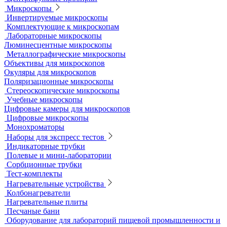
Жидкостные термостаты и криостаты
Лабораторная посуда
Воронки делительные
Колбы
Мерная посуда
Посуда общего назначения
Центрифужные пробирки
Микроскопы
Инвертируемые микроскопы
Комплектующие к микроскопам
Лабораторные микроскопы
Люминесцентные микроскопы
Металлографические микроскопы
Объективы для микроскопов
Окуляры для микроскопов
Поляризационные микроскопы
Стереоскопические микроскопы
Учебные микроскопы
Цифровые камеры для микроскопов
Цифровые микроскопы
Монохроматоры
Наборы для экспресс тестов
Индикаторные трубки
Полевые и мини-лаборатории
Сорбционные трубки