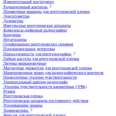
контроля
Рулетки измерительные
Секундомеры
Расходные материалы для визуального и измерительного
контроля
Динамометры
Измерительный инструмент
Радиационный контроль
Проявочные машины для рентгеновской пленки
Денситометры
Дозиметры
Импульсные рентгеновские аппараты
Комплексы цифровой радиографии
Кроулеры
Негатоскопы
Оцифровщики рентгеновских снимков
Плоскопанельные детекторы
Принадлежности для рентгенографии
Гибкие кассеты для рентгеновской пленки
Литеры маркировочные
Магнитные держатели для рентгеновской пленки
Маркировочные знаки для радиографического контроля
Проволочные эталоны чувствительности
Универсальный шаблон радиографа