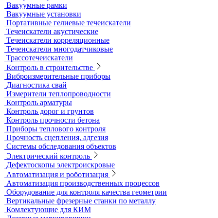
Оборудование для физических испытаний покрытий
Датчики к толщиномерам покрытий
Абразиометры
Блескомеры, колориметры
Контроль герметичности
Вакуумные рамки
Вакуумные установки
Портативные гелиевые течеискатели
Течеискатели акустические
Течеискатели корреляционные
Течеискатели многодатчиковые
Трассотечеискатели
Контроль в строительстве
Виброизмерительные приборы
Диагностика свай
Измерители теплопроводности
Контроль арматуры
Контроль дорог и грунтов
Контроль прочности бетона
Приборы теплового контроля
Прочность сцепления, адгезия
Системы обследования объектов
Электрический контроль