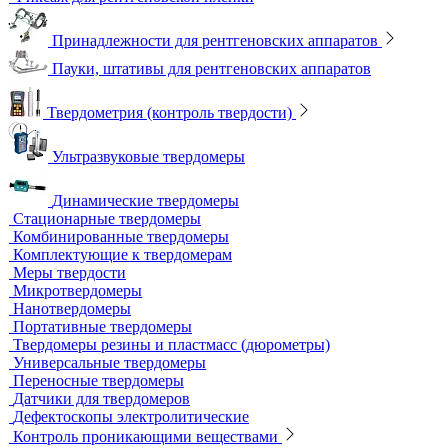
Эталоны чувствительности канавочные (ЭЧК)
Резаки
Рентгеновская плёнка
Рентгеновские аппараты постоянного действия
Усиливающие экраны
Химреактивы
Фиксаж для рентгеновской пленки
Принадлежности для рентгеновских аппаратов
Пауки, штативы для рентгеновских аппаратов
Твердометрия (контроль твердости)
Ультразвуковые твердомеры
Динамические твердомеры
Стационарные твердомеры
Комбинированные твердомеры
Комплектующие к твердомерам
Меры твердости
Микротвердомеры
Нанотвердомеры
Портативные твердомеры