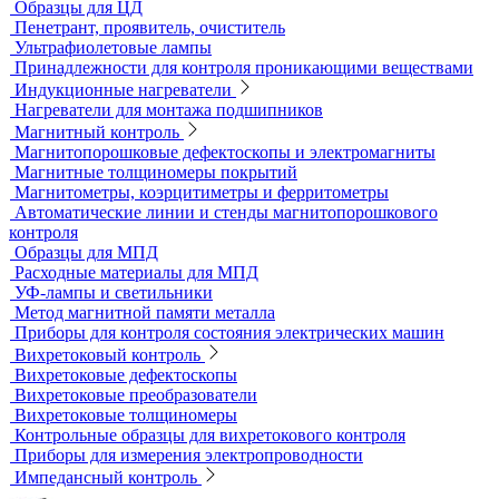
Твердомеры резины и пластмасс (дюрометры)
Универсальные твердомеры
Переносные твердомеры
Датчики для твердомеров
Дефектоскопы электролитические
Контроль проникающими веществами
Образцы для ЦД
Пенетрант, проявитель, очиститель
Ультрафиолетовые лампы
Принадлежности для контроля проникающими веществами
Индукционные нагреватели
Нагреватели для монтажа подшипников
Магнитный контроль
Магнитопорошковые дефектоскопы и электромагниты
Магнитные толщиномеры покрытий
Магнитометры, коэрцитиметры и ферритометры
Автоматические линии и стенды магнитопорошкового
контроля
Образцы для МПД
Расходные материалы для МПД
УФ-лампы и светильники
Метод магнитной памяти металла
Приборы для контроля состояния электрических машин
Вихретоковый контроль