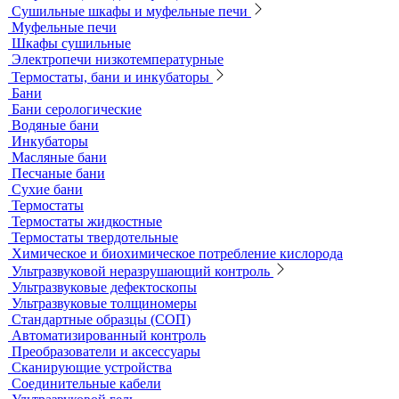
Калибровочные расстворы и реагенты
Комплектующие для КФК
Принадлежности к штативам
Специальные наборы для фотометров
Стекла предметные и покровные
Системы капиллярного электрофореза
Стерилизация и дезинфекция
Сушильные шкафы и муфельные печи
Муфельные печи
Шкафы сушильные
Электропечи низкотемпературные
Термостаты, бани и инкубаторы
Бани
Бани серологические
Водяные бани
Инкубаторы
Масляные бани
Песчаные бани
Сухие бани
Термостаты
Термостаты жидкостные
Термостаты твердотельные
Химическое и биохимическое потребление кислорода
Ультразвуковой неразрушающий контроль
Ультразвуковые дефектоскопы