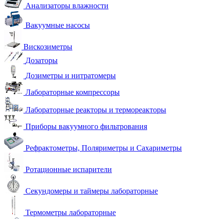
Анализаторы влажности
Вакуумные насосы
Вискозиметры
Дозаторы
Дозиметры и нитратомеры
Лабораторные компрессоры
Лабораторные реакторы и термореакторы
Приборы вакуумного фильтрования
Рефрактометры, Поляриметры и Сахариметры
Ротационные испарители
Секундомеры и таймеры лабораторные
Термометры лабораторные