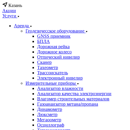
Казань
Акции
Услуги
Аренда
Геодезичесское оборудование
GNSS приемник
БПЛА
Дорожная рейка
Дорожное колесо
Отпический нивелир
Сканер
Тахеометр
Трассоискатель
Электронный нивелир
Измерительные приборы
Анализатор влажности
Анализатор качества электроэнергии
Влагомер строительных материалов
Газоанаизатор метана/пропана
Динамометр
Люксметр
Мегаоометр
Осциллограф