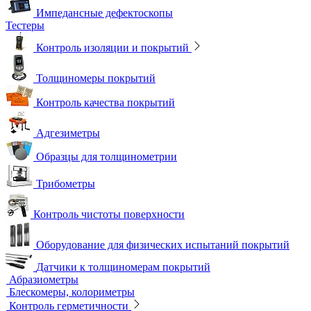
Вихретоковые дефектоскопы
Вихретоковые преобразователи
Вихретоковые толщиномеры
Контрольные образцы для вихретокового контроля
Приборы для измерения электропроводности
Импедансный контроль
Импедансные дефектоскопы
Тестеры
Контроль изоляции и покрытий
Толщиномеры покрытий
Контроль качества покрытий
Адгезиметры
Образцы для толщинометрии
Трибометры
Контроль чистоты поверхности