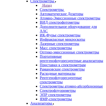
Каталог
Назад
Каталог
Аналитическое оборудование
Назад
Аналитическое оборудование
Спектрометры
Назад
Спектрометры
Автоматические Дозаторы
Атомно-Эмиссионные спектрометры
ВИД спектрофотометры
Дополнительное оборудование для
ААС
ИК-Фурье спектрометры
Инфракрасные микроскопы
Лазерные спектрометры
Масс спектрометры
Оптико-эмиссионные спектрометры
Портативные
рентгенофлуоресцентные анализаторы
Приставки к спектрометрам
Рамановские спектрометры
Расходные материалы
Рентгенофлуоресцентные