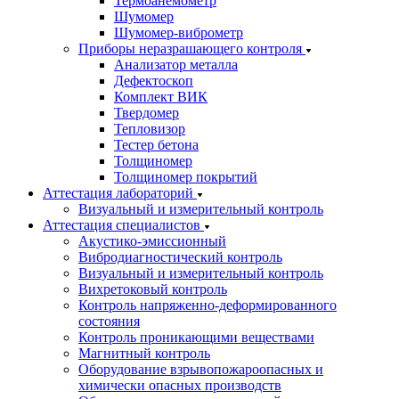
Термоанемометр
Шумомер
Шумомер-виброметр
Приборы неразрашающего контроля
Анализатор металла
Дефектоскоп
Комплект ВИК
Твердомер
Тепловизор
Тестер бетона
Толщиномер
Толщиномер покрытий
Аттестация лабораторий
Визуальный и измерительный контроль
Аттестация специалистов
Акустико-эмиссионный
Вибродиагностический контроль
Визуальный и измерительный контроль
Вихретоковый контроль
Контроль напряженно-деформированного
состояния
Контроль проникающими веществами
Магнитный контроль
Оборудование взрывопожароопасных и
химически опасных производств