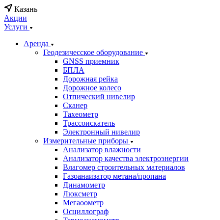
Казань
Акции
Услуги
Аренда
Геодезичесское оборудование
GNSS приемник
БПЛА
Дорожная рейка
Дорожное колесо
Отпический нивелир
Сканер
Тахеометр
Трассоискатель
Электронный нивелир
Измерительные приборы
Анализатор влажности
Анализатор качества электроэнергии
Влагомер строительных материалов
Газоанаизатор метана/пропана
Динамометр
Люксметр
Мегаоометр
Осциллограф