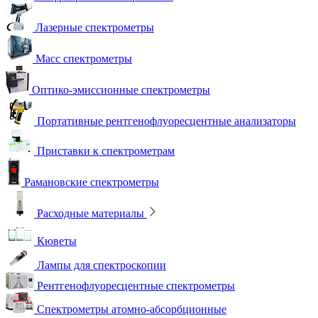
Лазерные спектрометры
Масс спектрометры
Оптико-эмиссионные спектрометры
Портативные рентгенофлуоресцентные анализаторы
Приставки к спектрометрам
Рамановские спектрометры
Расходные материалы
Кюветы
Лампы для спектроскопии
Рентгенофлуоресцентные спектрометры
Спектрометры атомно-абсорбционные