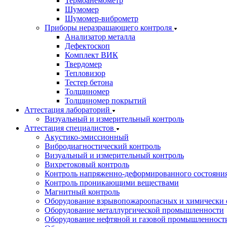
Термоанемометр
Шумомер
Шумомер-виброметр
Приборы неразрашающего контроля
Анализатор металла
Дефектоскоп
Комплект ВИК
Твердомер
Тепловизор
Тестер бетона
Толщиномер
Толщиномер покрытий
Аттестация лабораторий
Визуальный и измерительный контроль
Аттестация специалистов
Акустико-эмиссионный
Вибродиагностический контроль
Визуальный и измерительный контроль
Вихретоковый контроль
Контроль напряженно-деформированного состояни
Контроль проникающими веществами
Магнитный контроль
Оборудование взрывопожароопасных и химически 
Оборудование металлургической промышленности
Оборудование нефтяной и газовой промышленност