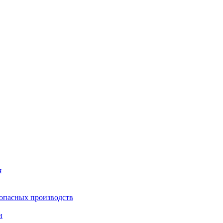
я
опасных производств
и