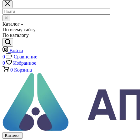
Копры маятниковые
Оснастка и приспособления для испытаний
Испытательные прессы
Специализированные машины
Климатические камеры
Механические толщиномеры защитных покрытий
Аттестация испытательного оборудования
Калибровка средств измерений
Каталог
По всему сайту
По каталогу
Войти
0
Сравнение
0
Избранное
0
Корзина