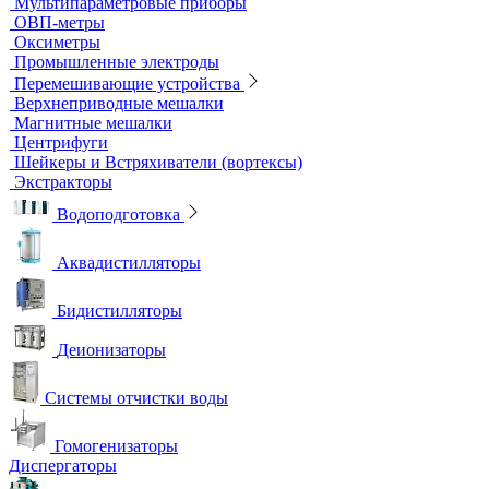
Штативы лабораторные
Электрохимическое оборудование
pH-метры
Иономеры
Кислородомеры
Кондуктометры
Лабораторные электроды
Мультипараметровые приборы
ОВП-метры
Оксиметры
Промышленные электроды
Перемешивающие устройства
Верхнеприводные мешалки
Магнитные мешалки
Центрифуги
Шейкеры и Встряхиватели (вортексы)
Экстракторы
Водоподготовка
Аквадистилляторы
Бидистилляторы