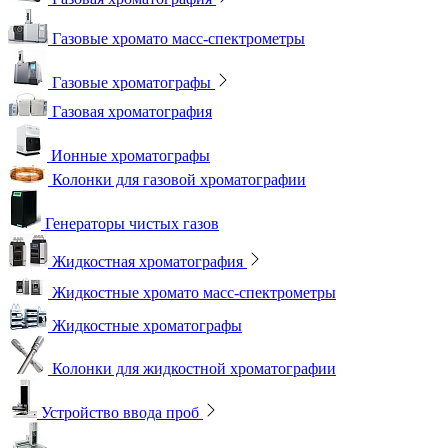
Газовые хромато масс-спектрометры
Газовые хроматографы
Газовая хроматография
Ионные хроматографы
Колонки для газовой хроматографии
Генераторы чистых газов
Жидкостная хроматография
Жидкостные хромато масс-спектрометры
Жидкостные хроматографы
Колонки для жидкостной хроматографии
Устройство ввода проб