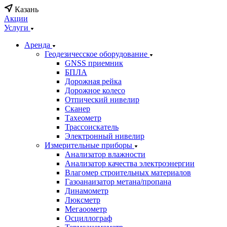
Казань
Акции
Услуги
Аренда
Геодезичесское оборудование
GNSS приемник
БПЛА
Дорожная рейка
Дорожное колесо
Отпический нивелир
Сканер
Тахеометр
Трассоискатель
Электронный нивелир
Измерительные приборы
Анализатор влажности
Анализатор качества электроэнергии
Влагомер строительных материалов
Газоанаизатор метана/пропана
Динамометр
Люксметр
Мегаоометр
Осциллограф