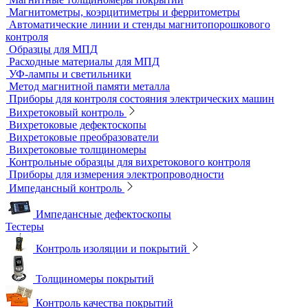
Пенетрант, проявитель, очиститель
Ультрафиолетовые лампы
Принадлежности для контроля проникающими веществами
Индукционные нагреватели
Нагреватели для монтажа подшипников
Магнитный контроль
Магнитопорошковые дефектоскопы и электромагниты
Магнитные толщиномеры покрытий
Магнитометры, коэрцитиметры и ферритометры
Автоматические линии и стенды магнитопорошкового
контроля
Образцы для МПД
Расходные материалы для МПД
УФ-лампы и светильники
Метод магнитной памяти металла
Приборы для контроля состояния электрических машин
Вихретоковый контроль
Вихретоковые дефектоскопы
Вихретоковые преобразователи
Вихретоковые толщиномеры
Контрольные образцы для вихретокового контроля
Приборы для измерения электропроводности
Импедансный контроль