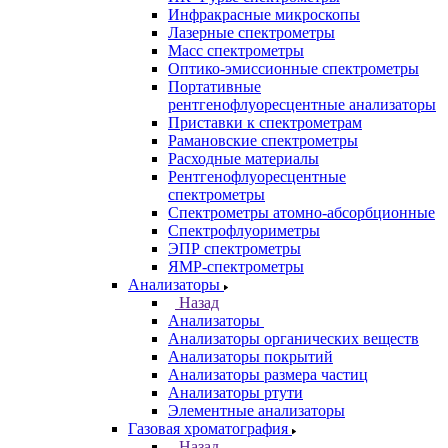
Назад
Спектрометры
Автоматические Дозаторы
Атомно-Эмиссионные спектрометры
ВИД спектрофотометры
Дополнительное оборудование для
ААС
ИК-Фурье спектрометры
Инфракрасные микроскопы
Лазерные спектрометры
Масс спектрометры
Оптико-эмиссионные спектрометры
Портативные
рентгенофлуоресцентные анализаторы
Приставки к спектрометрам
Рамановские спектрометры
Расходные материалы
Рентгенофлуоресцентные
спектрометры
Спектрометры атомно-абсорбционные
Спектрофлуориметры
ЭПР спектрометры
ЯМР-спектрометры
Анализаторы
Назад