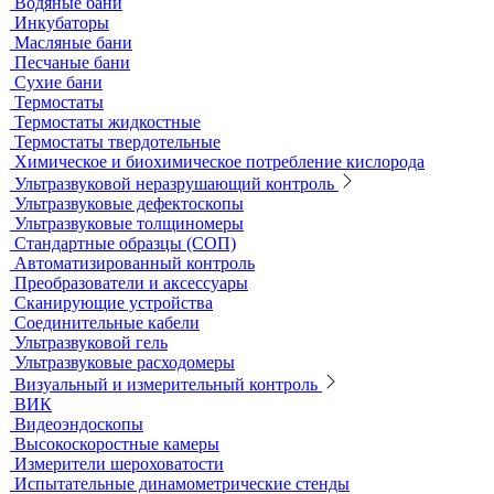
Сушильные шкафы и муфельные печи
Муфельные печи
Шкафы сушильные
Электропечи низкотемпературные
Термостаты, бани и инкубаторы
Бани
Бани серологические
Водяные бани
Инкубаторы
Масляные бани
Песчаные бани
Сухие бани
Термостаты
Термостаты жидкостные
Термостаты твердотельные
Химическое и биохимическое потребление кислорода
Ультразвуковой неразрушающий контроль
Ультразвуковые дефектоскопы
Ультразвуковые толщиномеры
Стандартные образцы (СОП)
Автоматизированный контроль
Преобразователи и аксессуары
Сканирующие устройства
Соединительные кабели