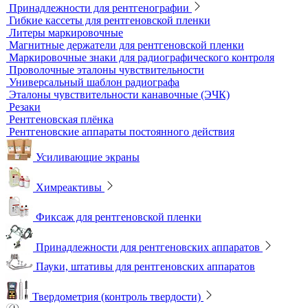
Денситометры
Дозиметры
Импульсные рентгеновские аппараты
Комплексы цифровой радиографии
Кроулеры
Негатоскопы
Оцифровщики рентгеновских снимков
Плоскопанельные детекторы
Принадлежности для рентгенографии
Гибкие кассеты для рентгеновской пленки
Литеры маркировочные
Магнитные держатели для рентгеновской пленки
Маркировочные знаки для радиографического контроля
Проволочные эталоны чувствительности
Универсальный шаблон радиографа
Эталоны чувствительности канавочные (ЭЧК)
Резаки
Рентгеновская плёнка
Рентгеновские аппараты постоянного действия
Усиливающие экраны
Химреактивы