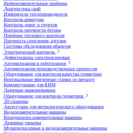
Вакуумные рамки
Вакуумные установки
Портативные гелиевые течеискатели
Течеискатели акустические
Течеискатели корреляционные
Течеискатели многодатчиковые
Трассотечеискатели
Контроль в строительстве
Виброизмерительные приборы
Диагностика свай
Измерители теплопроводности
Контроль арматуры
Контроль дорог и грунтов
Контроль прочности бетона
Приборы теплового контроля
Прочность сцепления, адгезия
Системы обследования объектов
Электрический контроль
Дефектоскопы электроискровые
Автоматизация и роботизация
Автоматизация производственных процессов
Оборудование для контроля качества геометрии
Вертикальные фрезерные станки по металлу
Комлектующие для КИМ
Лазерные маркировщики