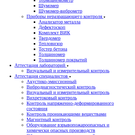
Термоанемометр
Шумомер
Шумомер-виброметр
Приборы неразрашающего контроля
Анализатор металла
Дефектоскоп
Комплект ВИК
Твердомер
Тепловизор
Тестер бетона
Толщиномер
Толщиномер покрытий
Аттестация лабораторий
Визуальный и измерительный контроль
Аттестация специалистов
Акустико-эмиссионный
Вибродиагностический контроль
Визуальный и измерительный контроль
Вихретоковый контроль
Контроль напряженно-деформированного
состояния
Контроль проникающими веществами
Магнитный контроль
Оборудование взрывопожароопасных и
химически опасных производств