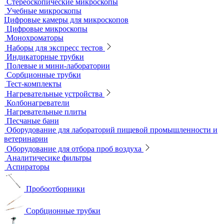
Инвертируемые микроскопы
Комплектующие к микроскопам
Лабораторные микроскопы
Люминесцентные микроскопы
Металлографические микроскопы
Объективы для микроскопов
Окуляры для микроскопов
Поляризационные микроскопы
Стереоскопические микроскопы
Учебные микроскопы
Цифровые камеры для микроскопов
Цифровые микроскопы
Монохроматоры
Наборы для экспресс тестов
Индикаторные трубки
Полевые и мини-лаборатории
Сорбционные трубки
Тест-комплекты
Нагревательные устройства
Колбонагреватели
Нагревательные плиты
Песчаные бани
Оборудование для лабораторий пищевой промышленности и
ветеринарии
Оборудование для отбора проб воздуха