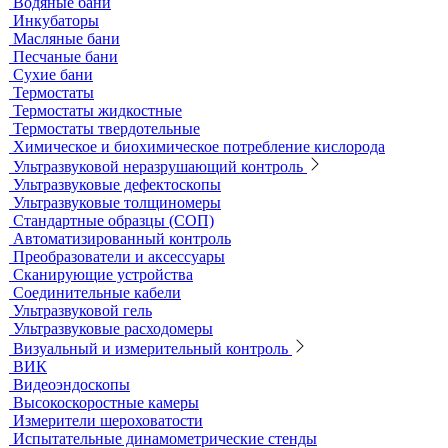
Принадлежности к штативам
Специальные наборы для фотометров
Стекла предметные и покровные
Системы капиллярного электрофореза
Стерилизация и дезинфекция
Сушильные шкафы и муфельные печи
Муфельные печи
Шкафы сушильные
Электропечи низкотемпературные
Термостаты, бани и инкубаторы
Бани
Бани серологические
Водяные бани
Инкубаторы
Масляные бани
Песчаные бани
Сухие бани
Термостаты
Термостаты жидкостные
Термостаты твердотельные
Химическое и биохимическое потребление кислорода
Ультразвуковой неразрушающий контроль
Ультразвуковые дефектоскопы
Ультразвуковые толщиномеры
Стандартные образцы (СОП)