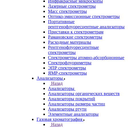
Аналитическое оборудование
Назад
Аналитическое оборудование
Спектрометры
Назад
Спектрометры
Автоматические Дозаторы
Атомно-Эмиссионные спектрометры
ВИД спектрофотометры
Дополнительное оборудование для
ААС
ИК-Фурье спектрометры
Инфракрасные микроскопы
Лазерные спектрометры
Масс спектрометры
Оптико-эмиссионные спектрометры
Портативные
рентгенофлуоресцентные анализаторы
Приставки к спектрометрам
Рамановские спектрометры
Расходные материалы
Рентгенофлуоресцентные
спектрометры
Спектрометры атомно-абсорбционные
Спектрофлуориметры