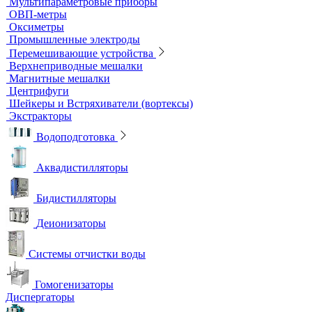
Титраторы
Ультразвуковые ванны и мойки
Устройства для сушки посуды
Холодильники лабораторные
Шкафы общелабораторные
Штативы лабораторные
Электрохимическое оборудование
pH-метры
Иономеры
Кислородомеры
Кондуктометры
Лабораторные электроды
Мультипараметровые приборы
ОВП-метры
Оксиметры
Промышленные электроды
Перемешивающие устройства
Верхнеприводные мешалки
Магнитные мешалки
Центрифуги
Шейкеры и Встряхиватели (вортексы)
Экстракторы
Водоподготовка