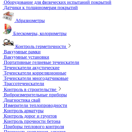
Контрольные образцы для вихретокового контроля
Приборы для измерения электропроводности
Импедансный контроль
Импедансные дефектоскопы
Тестеры
Контроль изоляции и покрытий
Толщиномеры покрытий
Контроль качества покрытий
Адгезиметры
Образцы для толщинометрии
Трибометры
Контроль чистоты поверхности
Оборудование для физических испытаний покрытий
Датчики к толщиномерам покрытий
Абразиометры
Блескомеры, колориметры
Контроль герметичности
Вакуумные рамки
Вакуумные установки
Портативные гелиевые течеискатели