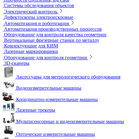
Течеискатели акустические
Течеискатели корреляционные
Течеискатели многодатчиковые
Трассотечеискатели
Контроль в строительстве
Виброизмерительные приборы
Диагностика свай
Измерители теплопроводности
Контроль арматуры
Контроль дорог и грунтов
Контроль прочности бетона
Приборы теплового контроля
Прочность сцепления, адгезия
Системы обследования объектов
Электрический контроль
Дефектоскопы электроискровые
Автоматизация и роботизация
Автоматизация производственных процессов
Оборудование для контроля качества геометрии
Вертикальные фрезерные станки по металлу
Комлектующие для КИМ
Лазерные маркировщики
Оборудование для контроля геометрии
3D-сканеры