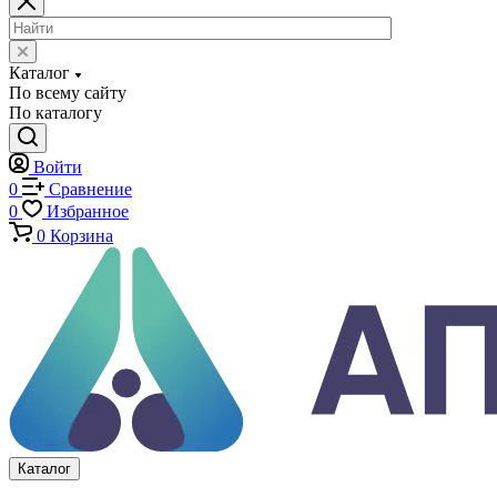
Экстензометры (Измерители деформации)
Системы температурных испытаний
Машины на кручение
Машины на изгиб
Копры маятниковые
Оснастка и приспособления для испытаний
Испытательные прессы
Специализированные машины
Климатические камеры
Механические толщиномеры защитных покрытий
Аттестация испытательного оборудования
Калибровка средств измерений
Каталог
По всему сайту
По каталогу
Войти
0
Сравнение
0
Избранное
0
Корзина