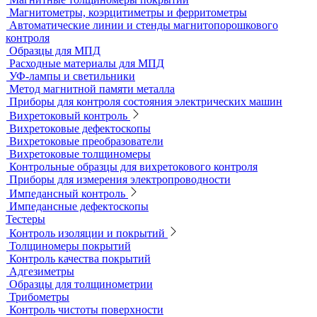
Датчики для твердомеров
Дефектоскопы электролитические
Контроль проникающими веществами
Образцы для ЦД
Пенетрант, проявитель, очиститель
Ультрафиолетовые лампы
Принадлежности для контроля проникающими веществами
Индукционные нагреватели
Нагреватели для монтажа подшипников
Магнитный контроль
Магнитопорошковые дефектоскопы и электромагниты
Магнитные толщиномеры покрытий
Магнитометры, коэрцитиметры и ферритометры
Автоматические линии и стенды магнитопорошкового
контроля
Образцы для МПД
Расходные материалы для МПД
УФ-лампы и светильники
Метод магнитной памяти металла
Приборы для контроля состояния электрических машин
Вихретоковый контроль
Вихретоковые дефектоскопы
Вихретоковые преобразователи
Вихретоковые толщиномеры