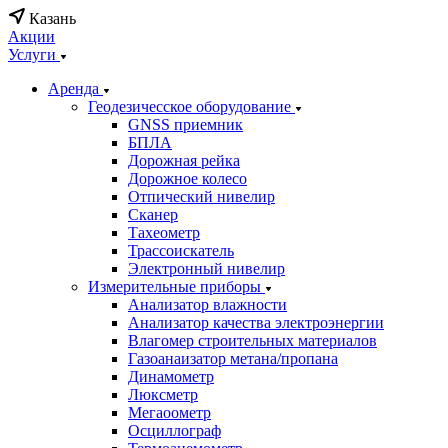
Казань
Акции
Услуги
Аренда
Геодезичесское оборудование
GNSS приемник
БПЛА
Дорожная рейка
Дорожное колесо
Отпический нивелир
Сканер
Тахеометр
Трассоискатель
Электронный нивелир
Измерительные приборы
Анализатор влажности
Анализатор качества электроэнергии
Влагомер строительных материалов
Газоанаизатор метана/пропана
Динамометр
Люксметр
Мегаоометр
Осциллограф