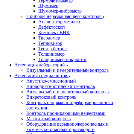
Термоанемометр
Шумомер
Шумомер-виброметр
Приборы неразрашающего контроля
Анализатор металла
Дефектоскоп
Комплект ВИК
Твердомер
Тепловизор
Тестер бетона
Толщиномер
Толщиномер покрытий
Аттестация лабораторий
Визуальный и измерительный контроль
Аттестация специалистов
Акустико-эмиссионный
Вибродиагностический контроль
Визуальный и измерительный контроль
Вихретоковый контроль
Контроль напряженно-деформированного
состояния
Контроль проникающими веществами
Магнитный контроль
Оборудование взрывопожароопасных и
химически опасных производств