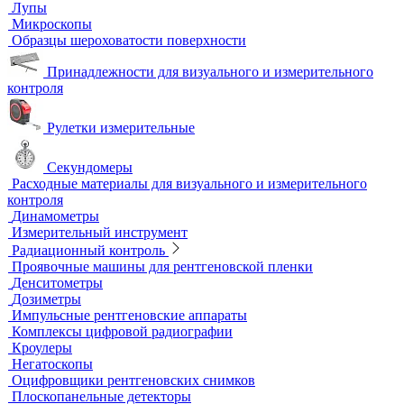
Автоматизированный контроль
Преобразователи и аксессуары
Сканирующие устройства
Соединительные кабели
Ультразвуковой гель
Ультразвуковые расходомеры
Визуальный и измерительный контроль
ВИК
Видеоэндоскопы
Высокоскоростные камеры
Измерители шероховатости
Испытательные динамометрические стенды
Лупы
Микроскопы
Образцы шероховатости поверхности
Принадлежности для визуального и измерительного
контроля
Рулетки измерительные
Секундомеры
Расходные материалы для визуального и измерительного
контроля