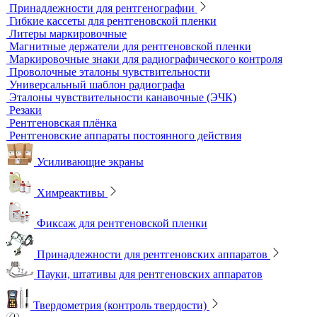
Динамометры
Измерительный инструмент
Радиационный контроль
Проявочные машины для рентгеновской пленки
Денситометры
Дозиметры
Импульсные рентгеновские аппараты
Комплексы цифровой радиографии
Кроулеры
Негатоскопы
Оцифровщики рентгеновских снимков
Плоскопанельные детекторы
Принадлежности для рентгенографии
Гибкие кассеты для рентгеновской пленки
Литеры маркировочные
Магнитные держатели для рентгеновской пленки
Маркировочные знаки для радиографического контроля
Проволочные эталоны чувствительности
Универсальный шаблон радиографа
Эталоны чувствительности канавочные (ЭЧК)
Резаки
Рентгеновская плёнка
Рентгеновские аппараты постоянного действия