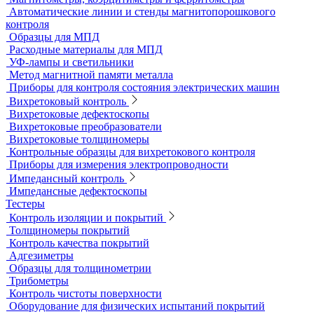
Автоматические линии и стенды магнитопорошкового
контроля
Образцы для МПД
Расходные материалы для МПД
УФ-лампы и светильники
Метод магнитной памяти металла
Приборы для контроля состояния электрических машин
Вихретоковый контроль
Вихретоковые дефектоскопы
Вихретоковые преобразователи
Вихретоковые толщиномеры
Контрольные образцы для вихретокового контроля
Приборы для измерения электропроводности
Импедансный контроль
Импедансные дефектоскопы
Тестеры
Контроль изоляции и покрытий
Толщиномеры покрытий
Контроль качества покрытий
Адгезиметры
Образцы для толщинометрии
Трибометры
Контроль чистоты поверхности
Оборудование для физических испытаний покрытий