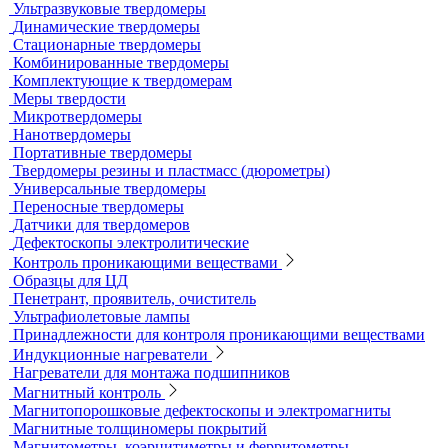
Ультразвуковые твердомеры
Динамические твердомеры
Стационарные твердомеры
Комбинированные твердомеры
Комплектующие к твердомерам
Меры твердости
Микротвердомеры
Нанотвердомеры
Портативные твердомеры
Твердомеры резины и пластмасс (дюрометры)
Универсальные твердомеры
Переносные твердомеры
Датчики для твердомеров
Дефектоскопы электролитические
Контроль проникающими веществами
Образцы для ЦД
Пенетрант, проявитель, очиститель
Ультрафиолетовые лампы
Принадлежности для контроля проникающими веществами
Индукционные нагреватели
Нагреватели для монтажа подшипников
Магнитный контроль
Магнитопорошковые дефектоскопы и электромагниты
Магнитные толщиномеры покрытий
Магнитометры, коэрцитиметры и ферритометры