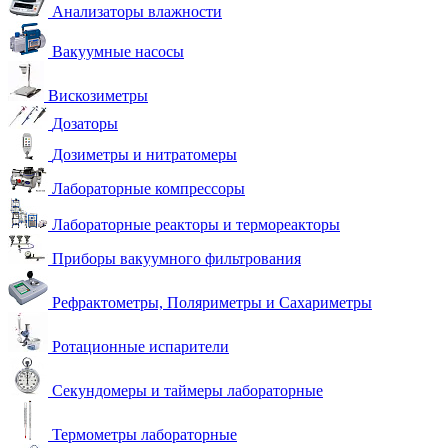
Анализаторы влажности
Вакуумные насосы
Вискозиметры
Дозаторы
Дозиметры и нитратомеры
Лабораторные компрессоры
Лабораторные реакторы и термореакторы
Приборы вакуумного фильтрования
Рефрактометры, Поляриметры и Сахариметры
Ротационные испарители
Секундомеры и таймеры лабораторные
Термометры лабораторные