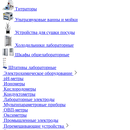
Титраторы
Ультразвуковые ванны и мойки
Устройства для сушки посуды
Холодильники лабораторные
Шкафы общелабораторные
Штативы лабораторные
Электрохимическое оборудование
pH-метры
Иономеры
Кислородомеры
Кондуктометры
Лабораторные электроды
Мультипараметровые приборы
ОВП-метры
Оксиметры
Промышленные электроды
Перемешивающие устройства