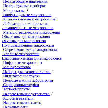
Посуда общего назначения
Центрифужные пробирки
Микроскопы
Инвертируемые микроскопы
Комплектующие к микроскопам
Лабораторные микроскопы
Люминесцентные микроскопы
Металлографические микроскопы
Объективы для микроскопов
Окуляры для микроскопов
Поляризационные микроскопы
Стереоскопические микроскопы
Учебные микроскопы
Цифровые камеры для микроскопов
Цифровые микроскопы
Монохроматоры
Наборы для экспресс тестов
Индикаторные трубки
Полевые и мини-лаборатории
Сорбционные трубки
Тест-комплекты
Нагревательные устройства
Колбонагреватели
Нагревательные плиты
Песчаные бани