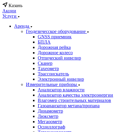
Казань
Акции
Услуги
Аренда
Геодезичесское оборудование
GNSS приемник
БПЛА
Дорожная рейка
Дорожное колесо
Отпический нивелир
Сканер
Тахеометр
Трассоискатель
Электронный нивелир
Измерительные приборы
Анализатор влажности
Анализатор качества электроэнергии
Влагомер строительных материалов
Газоанаизатор метана/пропана
Динамометр
Люксметр
Мегаоометр
Осциллограф