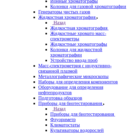
Ионные хроматографы
Колонки для газовой хроматографии
Генераторы чистых газов
Жидкостная хроматография
Назад
Жидкостная хроматография
Жидкостные хромато масс-
спектрометры
Жидкостные хроматографы
Колонки для жидкостной
хроматографии
Устройство ввода проб
Масс-спектрометрия с индуктивно-
связанной плазмой
Металлографические микроскопы
Наборы для определения компонентов
Оборудование для определения
нефтепродуктов
Подготовка образцов
Приборы для биотестирования
Назад
Приборы для биотестирования
Флуориметр
Климатостаты
Культиваторы водорослей