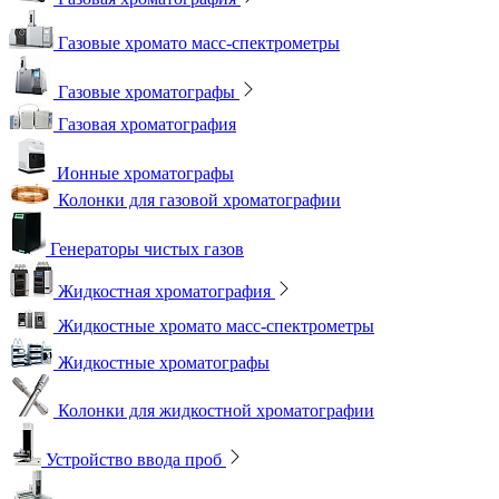
Газовые хромато масс-спектрометры
Газовые хроматографы
Газовая хроматография
Ионные хроматографы
Колонки для газовой хроматографии
Генераторы чистых газов
Жидкостная хроматография
Жидкостные хромато масс-спектрометры
Жидкостные хроматографы
Колонки для жидкостной хроматографии
Устройство ввода проб