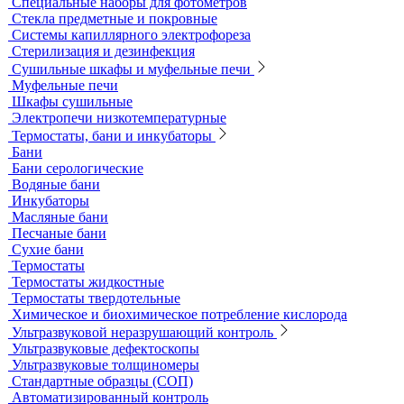
Специальные наборы для фотометров
Стекла предметные и покровные
Системы капиллярного электрофореза
Стерилизация и дезинфекция
Сушильные шкафы и муфельные печи
Муфельные печи
Шкафы сушильные
Электропечи низкотемпературные
Термостаты, бани и инкубаторы
Бани
Бани серологические
Водяные бани
Инкубаторы
Масляные бани
Песчаные бани
Сухие бани
Термостаты
Термостаты жидкостные
Термостаты твердотельные
Химическое и биохимическое потребление кислорода
Ультразвуковой неразрушающий контроль
Ультразвуковые дефектоскопы
Ультразвуковые толщиномеры
Стандартные образцы (СОП)
Автоматизированный контроль