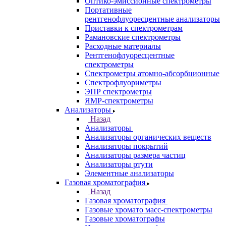
Оптико-эмиссионные спектрометры
Портативные
рентгенофлуоресцентные анализаторы
Приставки к спектрометрам
Рамановские спектрометры
Расходные материалы
Рентгенофлуоресцентные
спектрометры
Спектрометры атомно-абсорбционные
Спектрофлуориметры
ЭПР спектрометры
ЯМР-спектрометры
Анализаторы
Назад
Анализаторы
Анализаторы органических веществ
Анализаторы покрытий
Анализаторы размера частиц
Анализаторы ртути
Элементные анализаторы
Газовая хроматография
Назад
Газовая хроматография
Газовые хромато масс-спектрометры
Газовые хроматографы