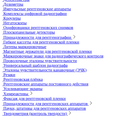
Дозиметры
Импульсные рентгеновские аппараты
Комплексы цифровой радиографии
Кроулеры
Негатоскопы
Оцифровщики рентгеновских снимков
Плоскопанельные детекторы
Принадлежности для рентгенографии
Гибкие кассеты для рентгеновской пленки
Литеры маркировочные
Магнитные держатели для рентгеновской пленки
Маркировочные знаки для радиографического контроля
Проволочные эталоны чувствительности
Универсальный шаблон радиографа
Эталоны чувствительности канавочные (ЭЧК)
Резаки
Рентгеновская плёнка
Рентгеновские аппараты постоянного действия
Усиливающие экраны
Химреактивы
Фиксаж для рентгеновской пленки
Принадлежности для рентгеновских аппаратов
Пауки, штативы для рентгеновских аппаратов
Твердометрия (контроль твердости)