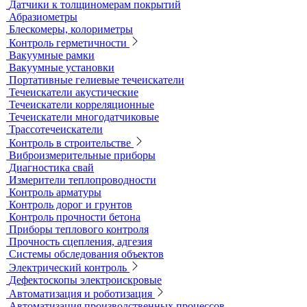
Датчики к толщиномерам покрытий
Абразиометры
Блескомеры, колориметры
Контроль герметичности
Вакуумные рамки
Вакуумные установки
Портативные гелиевые течеискатели
Течеискатели акустические
Течеискатели корреляционные
Течеискатели многодатчиковые
Трассотечеискатели
Контроль в строительстве
Виброизмерительные приборы
Диагностика свай
Измерители теплопроводности
Контроль арматуры
Контроль дорог и грунтов
Контроль прочности бетона
Приборы теплового контроля
Прочность сцепления, адгезия
Системы обследования объектов
Электрический контроль
Дефектоскопы электроискровые
Автоматизация и роботизация
Автоматизация производственных процессов