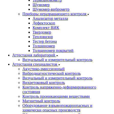
Термоанемометр
Шумомер
Шумомер-виброметр
Приборы неразрашающего контроля
Анализатор металла
Дефектоскоп
Комплект ВИК
Твердомер
Тепловизор
Тестер бетона
Толщиномер
Толщиномер покрытий
Аттестация лабораторий
Визуальный и измерительный контроль
Аттестация специалистов
Акустико-эмиссионный
Вибродиагностический контроль
Визуальный и измерительный контроль
Вихретоковый контроль
Контроль напряженно-деформированного
состояния
Контроль проникающими веществами
Магнитный контроль
Оборудование взрывопожароопасных и
химически опасных производств