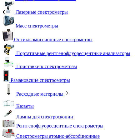
Лазерные спектрометры
Масс спектрометры
Оптико-эмиссионные спектрометры
Портативные рентгенофлуоресцентные анализаторы
Приставки к спектрометрам
Рамановские спектрометры
Расходные материалы
Кюветы
Лампы для спектроскопии
Рентгенофлуоресцентные спектрометры
Спектрометры атомно-абсорбционные