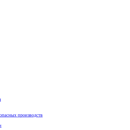
я
опасных производств
и