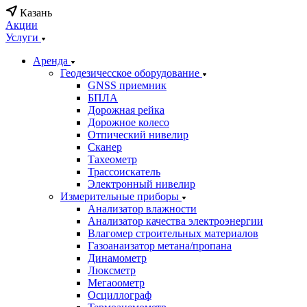
Казань
Акции
Услуги
Аренда
Геодезичесское оборудование
GNSS приемник
БПЛА
Дорожная рейка
Дорожное колесо
Отпический нивелир
Сканер
Тахеометр
Трассоискатель
Электронный нивелир
Измерительные приборы
Анализатор влажности
Анализатор качества электроэнергии
Влагомер строительных материалов
Газоанаизатор метана/пропана
Динамометр
Люксметр
Мегаоометр
Осциллограф