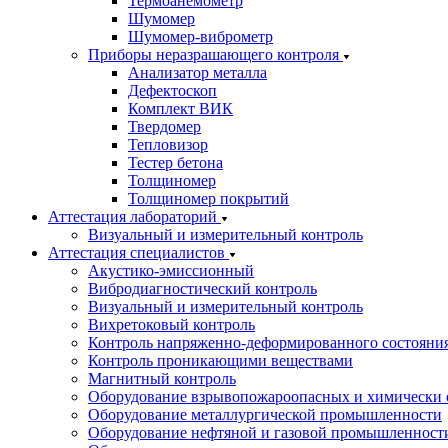
Термоанемометр
Шумомер
Шумомер-виброметр
Приборы неразрашающего контроля
Анализатор металла
Дефектоскоп
Комплект ВИК
Твердомер
Тепловизор
Тестер бетона
Толщиномер
Толщиномер покрытий
Аттестация лабораторий
Визуальный и измерительный контроль
Аттестация специалистов
Акустико-эмиссионный
Вибродиагностический контроль
Визуальный и измерительный контроль
Вихретоковый контроль
Контроль напряженно-деформированного состояни
Контроль проникающими веществами
Магнитный контроль
Оборудование взрывопожароопасных и химически 
Оборудование металлургической промышленности
Оборудование нефтяной и газовой промышленност