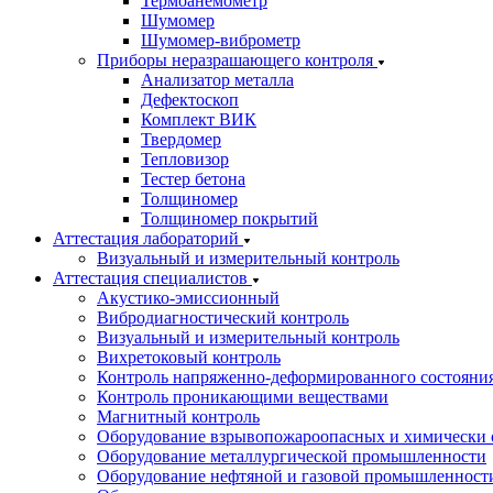
Термоанемометр
Шумомер
Шумомер-виброметр
Приборы неразрашающего контроля
Анализатор металла
Дефектоскоп
Комплект ВИК
Твердомер
Тепловизор
Тестер бетона
Толщиномер
Толщиномер покрытий
Аттестация лабораторий
Визуальный и измерительный контроль
Аттестация специалистов
Акустико-эмиссионный
Вибродиагностический контроль
Визуальный и измерительный контроль
Вихретоковый контроль
Контроль напряженно-деформированного состояни
Контроль проникающими веществами
Магнитный контроль
Оборудование взрывопожароопасных и химически 
Оборудование металлургической промышленности
Оборудование нефтяной и газовой промышленност