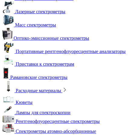
Лазерные спектрометры
Масс спектрометры
Оптико-эмиссионные спектрометры
Портативные рентгенофлуоресцентные анализаторы
Приставки к спектрометрам
Рамановские спектрометры
Расходные материалы
Кюветы
Лампы для спектроскопии
Рентгенофлуоресцентные спектрометры
Спектрометры атомно-абсорбционные