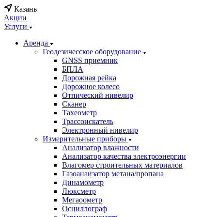
Казань
Акции
Услуги
Аренда
Геодезичесское оборудование
GNSS приемник
БПЛА
Дорожная рейка
Дорожное колесо
Отпический нивелир
Сканер
Тахеометр
Трассоискатель
Электронный нивелир
Измерительные приборы
Анализатор влажности
Анализатор качества электроэнергии
Влагомер строительных материалов
Газоанаизатор метана/пропана
Динамометр
Люксметр
Мегаоометр
Осциллограф