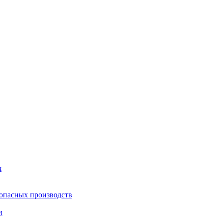
я
опасных производств
и