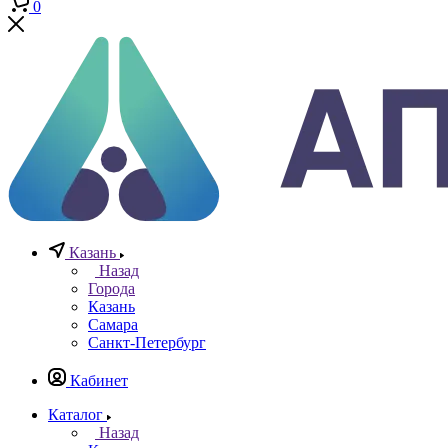
Телефоны
+7 (812) 640-40-13
По всем вопросам
8 800 777 20 78
Отдел неразрушающего контроля
+7 965 786 38 77
Отдел контрольно измерительных приборов
Заказать звонок
0
0
0