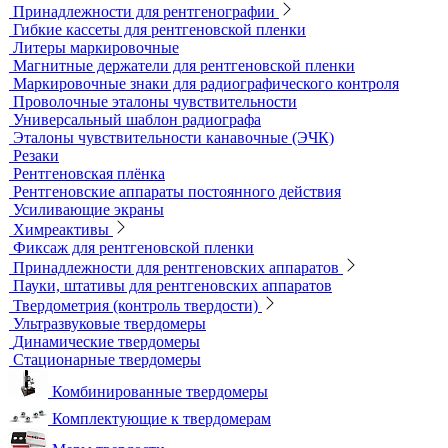
Динамометры
Измерительный инструмент
Радиационный контроль
Проявочные машины для рентгеновской пленки
Денситометры
Дозиметры
Импульсные рентгеновские аппараты
Комплексы цифровой радиографии
Кроулеры
Негатоскопы
Оцифровщики рентгеновских снимков
Плоскопанельные детекторы
Принадлежности для рентгенографии
Гибкие кассеты для рентгеновской пленки
Литеры маркировочные
Магнитные держатели для рентгеновской пленки
Маркировочные знаки для радиографического контроля
Проволочные эталоны чувствительности
Универсальный шаблон радиографа
Эталоны чувствительности канавочные (ЭЧК)
Резаки
Рентгеновская плёнка
Рентгеновские аппараты постоянного действия
Усиливающие экраны