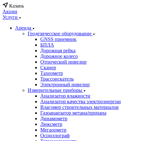
Казань
Акции
Услуги
Аренда
Геодезичесское оборудование
GNSS приемник
БПЛА
Дорожная рейка
Дорожное колесо
Отпический нивелир
Сканер
Тахеометр
Трассоискатель
Электронный нивелир
Измерительные приборы
Анализатор влажности
Анализатор качества электроэнергии
Влагомер строительных материалов
Газоанаизатор метана/пропана
Динамометр
Люксметр
Мегаоометр
Осциллограф