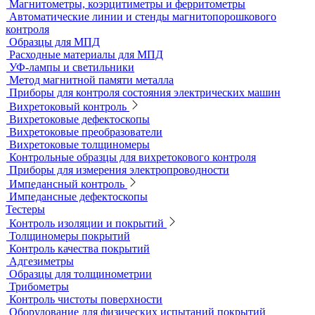
Датчики для твердомеров
Дефектоскопы электролитические
Контроль проникающими веществами
Образцы для ЦД
Пенетрант, проявитель, очиститель
Ультрафиолетовые лампы
Принадлежности для контроля проникающими веществами
Индукционные нагреватели
Нагреватели для монтажа подшипников
Магнитный контроль
Магнитопорошковые дефектоскопы и электромагниты
Магнитные толщиномеры покрытий
Магнитометры, коэрцитиметры и ферритометры
Автоматические линии и стенды магнитопорошкового
контроля
Образцы для МПД
Расходные материалы для МПД
УФ-лампы и светильники
Метод магнитной памяти металла
Приборы для контроля состояния электрических машин
Вихретоковый контроль
Вихретоковые дефектоскопы
Вихретоковые преобразователи
Вихретоковые толщиномеры
Контрольные образцы для вихретокового контроля