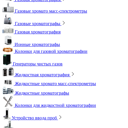
Газовые хромато масс-спектрометры
Газовые хроматографы
Газовая хроматография
Ионные хроматографы
Колонки для газовой хроматографии
Генераторы чистых газов
Жидкостная хроматография
Жидкостные хромато масс-спектрометры
Жидкостные хроматографы
Колонки для жидкостной хроматографии
Устройство ввода проб