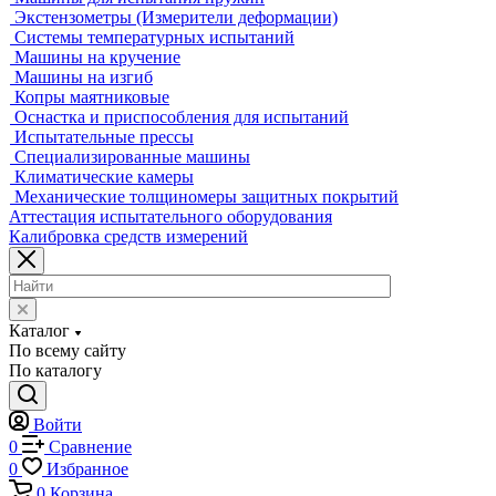
Координатно-измерительные машины
Лазерные трекеры
Мультисенсорные и видеоизмерительные машины
Оптические измерительные машины
Приборы для измерения профиля и формы
Промышленные томографы
Фрезерные станки с ЧПУ
Разрушающий контроль
Универсальные гидравлические разрывные машины
Универсальные электромеханические разрывные машины
Машины для испытаний на усталость
Машины для испытания пружин
Экстензометры (Измерители деформации)
Системы температурных испытаний
Машины на кручение
Машины на изгиб
Копры маятниковые
Оснастка и приспособления для испытаний
Испытательные прессы
Специализированные машины
Климатические камеры
Механические толщиномеры защитных покрытий
Аттестация испытательного оборудования
Калибровка средств измерений