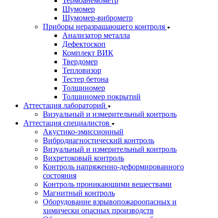
Термоанемометр
Шумомер
Шумомер-виброметр
Приборы неразрашающего контроля
Анализатор металла
Дефектоскоп
Комплект ВИК
Твердомер
Тепловизор
Тестер бетона
Толщиномер
Толщиномер покрытий
Аттестация лабораторий
Визуальный и измерительный контроль
Аттестация специалистов
Акустико-эмиссионный
Вибродиагностический контроль
Визуальный и измерительный контроль
Вихретоковый контроль
Контроль напряженно-деформированного
состояния
Контроль проникающими веществами
Магнитный контроль
Оборудование взрывопожароопасных и
химически опасных производств