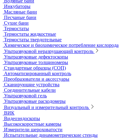
Принадлежности к штативам
Специальные наборы для фотометров
Стекла предметные и покровные
Системы капиллярного электрофореза
Стерилизация и дезинфекция
Сушильные шкафы и муфельные печи
Муфельные печи
Шкафы сушильные
Электропечи низкотемпературные
Термостаты, бани и инкубаторы
Бани
Бани серологические
Водяные бани
Инкубаторы
Масляные бани
Песчаные бани
Сухие бани
Термостаты
Термостаты жидкостные
Термостаты твердотельные
Химическое и биохимическое потребление кислорода
Ультразвуковой неразрушающий контроль
Ультразвуковые дефектоскопы
Ультразвуковые толщиномеры
Стандартные образцы (СОП)