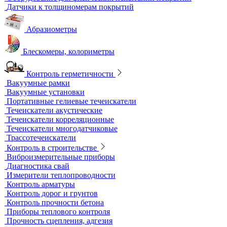
Приборы для измерения электропроводности
Импедансный контроль
Импедансные дефектоскопы
Тестеры
Контроль изоляции и покрытий
Толщиномеры покрытий
Контроль качества покрытий
Адгезиметры
Образцы для толщинометрии
Трибометры
Контроль чистоты поверхности
Оборудование для физических испытаний покрытий
Датчики к толщиномерам покрытий
Абразиометры
Блескомеры, колориметры
Контроль герметичности
Вакуумные рамки
Вакуумные установки
Портативные гелиевые течеискатели
Течеискатели акустические