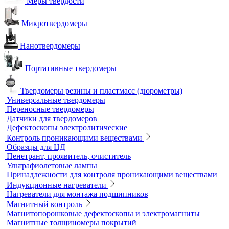
Химреактивы
Фиксаж для рентгеновской пленки
Принадлежности для рентгеновских аппаратов
Пауки, штативы для рентгеновских аппаратов
Твердометрия (контроль твердости)
Ультразвуковые твердомеры
Динамические твердомеры
Стационарные твердомеры
Комбинированные твердомеры
Комплектующие к твердомерам
Меры твердости
Микротвердомеры
Нанотвердомеры
Портативные твердомеры
Твердомеры резины и пластмасс (дюрометры)
Универсальные твердомеры
Переносные твердомеры