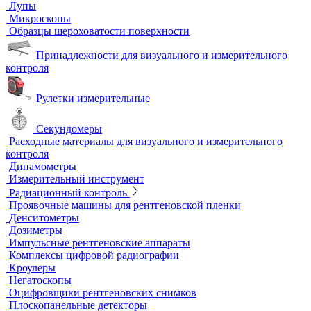
Автоматизированный контроль
Преобразователи и аксессуары
Сканирующие устройства
Соединительные кабели
Ультразвуковой гель
Ультразвуковые расходомеры
Визуальный и измерительный контроль
ВИК
Видеоэндоскопы
Высокоскоростные камеры
Измерители шероховатости
Испытательные динамометрические стенды
Лупы
Микроскопы
Образцы шероховатости поверхности
Принадлежности для визуального и измерительного
контроля
Рулетки измерительные
Секундомеры
Расходные материалы для визуального и измерительного
контроля