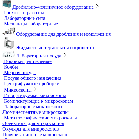
Аквадистилляторы
Бидистилляторы
Деионизаторы
Системы отчистки воды
Гомогенизаторы
Диспергаторы
Дробильно-мельничное оборудование
Грохоты и рассевы
Лабораторные сита
Мельницы лабораторные
Оборудование для дробления и измельчения
Жидкостные термостаты и криостаты
Лабораторная посуда
Воронки делительные
Колбы