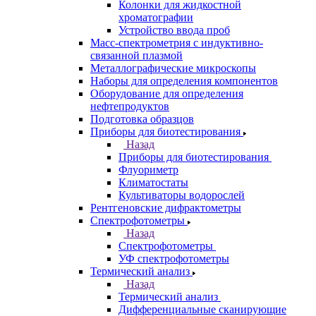
Газовая хроматография
Газовые хромато масс-спектрометры
Газовые хроматографы
Ионные хроматографы
Колонки для газовой хроматографии
Генераторы чистых газов
Жидкостная хроматография
Назад
Жидкостная хроматография
Жидкостные хромато масс-
спектрометры
Жидкостные хроматографы
Колонки для жидкостной
хроматографии
Устройство ввода проб
Масс-спектрометрия с индуктивно-
связанной плазмой
Металлографические микроскопы
Наборы для определения компонентов
Оборудование для определения
нефтепродуктов
Подготовка образцов
Приборы для биотестирования
Назад
Приборы для биотестирования