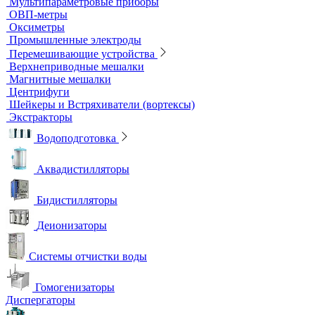
Титраторы
Ультразвуковые ванны и мойки
Устройства для сушки посуды
Холодильники лабораторные
Шкафы общелабораторные
Штативы лабораторные
Электрохимическое оборудование
pH-метры
Иономеры
Кислородомеры
Кондуктометры
Лабораторные электроды
Мультипараметровые приборы
ОВП-метры
Оксиметры
Промышленные электроды
Перемешивающие устройства
Верхнеприводные мешалки
Магнитные мешалки
Центрифуги
Шейкеры и Встряхиватели (вортексы)
Экстракторы
Водоподготовка