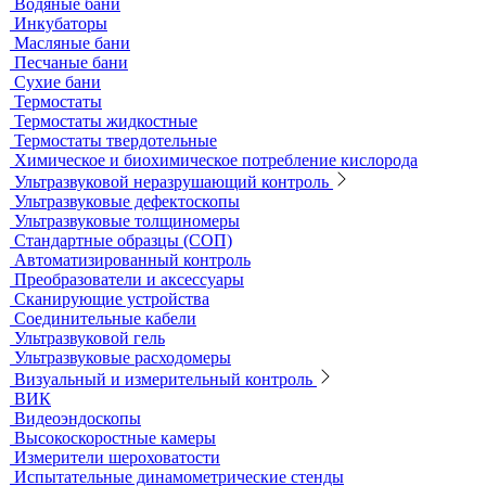
Принадлежности к штативам
Специальные наборы для фотометров
Стекла предметные и покровные
Системы капиллярного электрофореза
Стерилизация и дезинфекция
Сушильные шкафы и муфельные печи
Муфельные печи
Шкафы сушильные
Электропечи низкотемпературные
Термостаты, бани и инкубаторы
Бани
Бани серологические
Водяные бани
Инкубаторы
Масляные бани
Песчаные бани
Сухие бани
Термостаты
Термостаты жидкостные
Термостаты твердотельные
Химическое и биохимическое потребление кислорода
Ультразвуковой неразрушающий контроль
Ультразвуковые дефектоскопы
Ультразвуковые толщиномеры
Стандартные образцы (СОП)