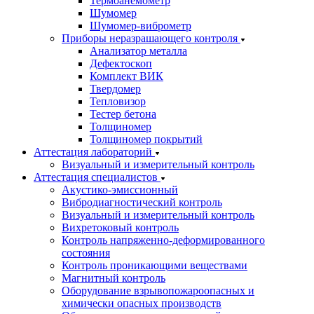
Термоанемометр
Шумомер
Шумомер-виброметр
Приборы неразрашающего контроля
Анализатор металла
Дефектоскоп
Комплект ВИК
Твердомер
Тепловизор
Тестер бетона
Толщиномер
Толщиномер покрытий
Аттестация лабораторий
Визуальный и измерительный контроль
Аттестация специалистов
Акустико-эмиссионный
Вибродиагностический контроль
Визуальный и измерительный контроль
Вихретоковый контроль
Контроль напряженно-деформированного
состояния
Контроль проникающими веществами
Магнитный контроль
Оборудование взрывопожароопасных и
химически опасных производств