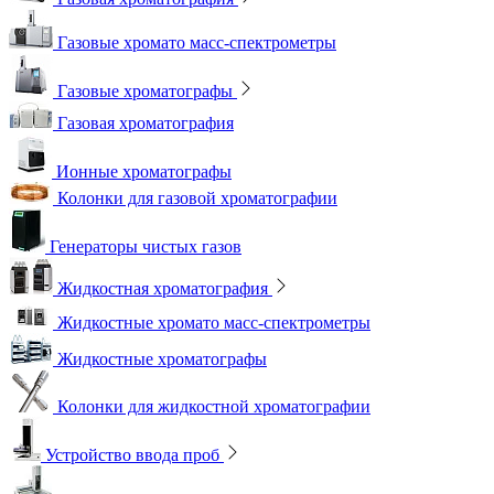
Газовые хромато масс-спектрометры
Газовые хроматографы
Газовая хроматография
Ионные хроматографы
Колонки для газовой хроматографии
Генераторы чистых газов
Жидкостная хроматография
Жидкостные хромато масс-спектрометры
Жидкостные хроматографы
Колонки для жидкостной хроматографии
Устройство ввода проб