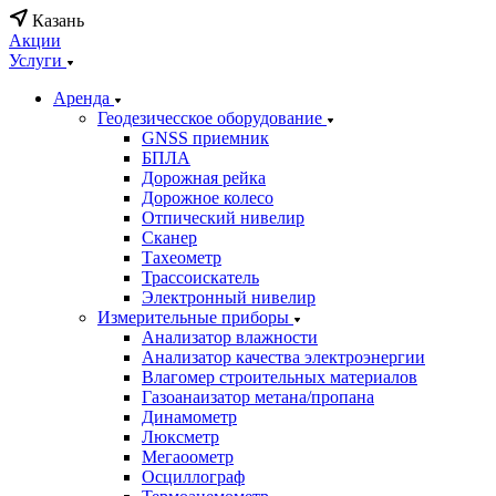
Казань
Акции
Услуги
Аренда
Геодезичесское оборудование
GNSS приемник
БПЛА
Дорожная рейка
Дорожное колесо
Отпический нивелир
Сканер
Тахеометр
Трассоискатель
Электронный нивелир
Измерительные приборы
Анализатор влажности
Анализатор качества электроэнергии
Влагомер строительных материалов
Газоанаизатор метана/пропана
Динамометр
Люксметр
Мегаоометр
Осциллограф