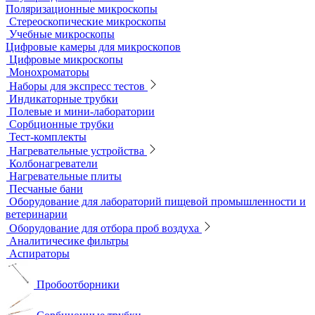
Колбы
Мерная посуда
Посуда общего назначения
Центрифужные пробирки
Микроскопы
Инвертируемые микроскопы
Комплектующие к микроскопам
Лабораторные микроскопы
Люминесцентные микроскопы
Металлографические микроскопы
Объективы для микроскопов
Окуляры для микроскопов
Поляризационные микроскопы
Стереоскопические микроскопы
Учебные микроскопы
Цифровые камеры для микроскопов
Цифровые микроскопы
Монохроматоры
Наборы для экспресс тестов
Индикаторные трубки
Полевые и мини-лаборатории
Сорбционные трубки
Тест-комплекты
Нагревательные устройства