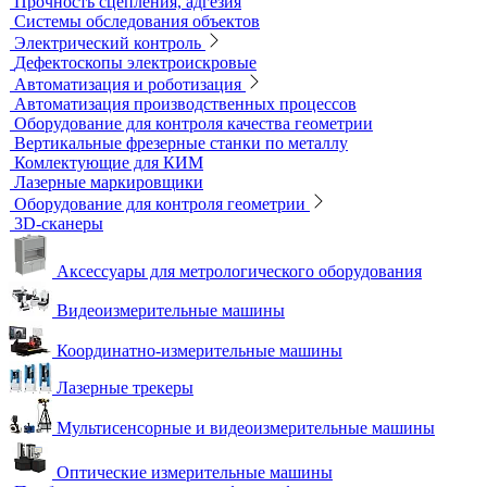
Течеискатели акустические
Течеискатели корреляционные
Течеискатели многодатчиковые
Трассотечеискатели
Контроль в строительстве
Виброизмерительные приборы
Диагностика свай
Измерители теплопроводности
Контроль арматуры
Контроль дорог и грунтов
Контроль прочности бетона
Приборы теплового контроля
Прочность сцепления, адгезия
Системы обследования объектов
Электрический контроль
Дефектоскопы электроискровые
Автоматизация и роботизация
Автоматизация производственных процессов
Оборудование для контроля качества геометрии
Вертикальные фрезерные станки по металлу
Комлектующие для КИМ
Лазерные маркировщики
Оборудование для контроля геометрии
3D-сканеры