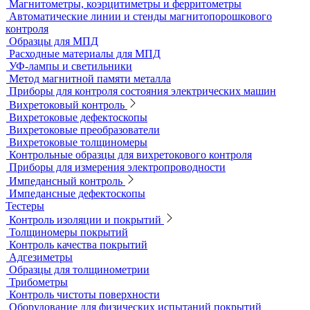
Датчики для твердомеров
Дефектоскопы электролитические
Контроль проникающими веществами
Образцы для ЦД
Пенетрант, проявитель, очиститель
Ультрафиолетовые лампы
Принадлежности для контроля проникающими веществами
Индукционные нагреватели
Нагреватели для монтажа подшипников
Магнитный контроль
Магнитопорошковые дефектоскопы и электромагниты
Магнитные толщиномеры покрытий
Магнитометры, коэрцитиметры и ферритометры
Автоматические линии и стенды магнитопорошкового
контроля
Образцы для МПД
Расходные материалы для МПД
УФ-лампы и светильники
Метод магнитной памяти металла
Приборы для контроля состояния электрических машин
Вихретоковый контроль
Вихретоковые дефектоскопы
Вихретоковые преобразователи
Вихретоковые толщиномеры
Контрольные образцы для вихретокового контроля