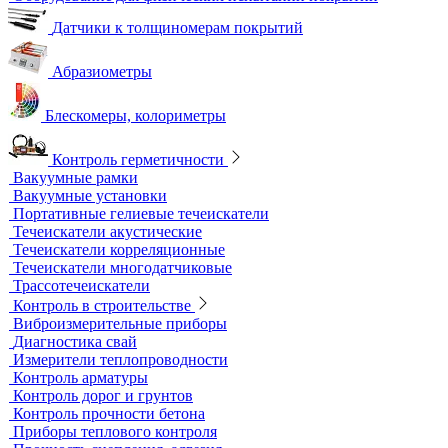
Приборы для измерения электропроводности
Импедансный контроль
Импедансные дефектоскопы
Тестеры
Контроль изоляции и покрытий
Толщиномеры покрытий
Контроль качества покрытий
Адгезиметры
Образцы для толщинометрии
Трибометры
Контроль чистоты поверхности
Оборудование для физических испытаний покрытий
Датчики к толщиномерам покрытий
Абразиометры
Блескомеры, колориметры
Контроль герметичности
Вакуумные рамки
Вакуумные установки
Портативные гелиевые течеискатели