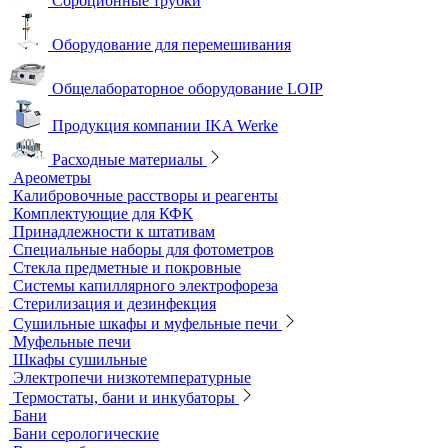
Колбонагреватели
Нагревательные плиты
Песчаные бани
Оборудование для лабораторий пищевой промышленности и
ветеринарии
Оборудование для отбора проб воздуха
Аналитичесике фильтры
Аспираторы
Пробоотборники
Сорбционные трубки
Оборудование для перемешивания
Общелабораторное оборудование LOIP
Продукция компании IKA Werke
Расходные материалы
Ареометры
Калибровочные расстворы и реагенты
Комплектующие для КФК