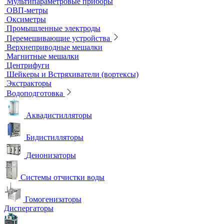
Титраторы
Ультразвуковые ванны и мойки
Устройства для сушки посуды
Холодильники лабораторные
Шкафы общелабораторные
Штативы лабораторные
Электрохимическое оборудование
pH-метры
Иономеры
Кислородомеры
Кондуктометры
Лабораторные электроды
Мультипараметровые приборы
ОВП-метры
Оксиметры
Промышленные электроды
Перемешивающие устройства
Верхнеприводные мешалки
Магнитные мешалки
Центрифуги
Шейкеры и Встряхиватели (вортексы)
Экстракторы
Водоподготовка