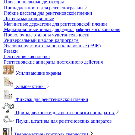
контроля
Динамометры
Измерительный инструмент
Радиационный контроль
Проявочные машины для рентгеновской пленки
Денситометры
Дозиметры
Импульсные рентгеновские аппараты
Комплексы цифровой радиографии
Кроулеры
Негатоскопы
Оцифровщики рентгеновских снимков
Плоскопанельные детекторы
Принадлежности для рентгенографии
Гибкие кассеты для рентгеновской пленки
Литеры маркировочные
Магнитные держатели для рентгеновской пленки
Маркировочные знаки для радиографического контроля
Проволочные эталоны чувствительности
Универсальный шаблон радиографа
Эталоны чувствительности канавочные (ЭЧК)
Резаки
Рентгеновская плёнка
Рентгеновские аппараты постоянного действия