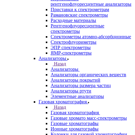
Спектрометры
Автоматические Дозаторы
Атомно-Эмиссионные спектрометры
ВИД спектрофотометры
Дополнительное оборудование для
ААС
ИК-Фурье спектрометры
Инфракрасные микроскопы
Лазерные спектрометры
Масс спектрометры
Оптико-эмиссионные спектрометры
Портативные
рентгенофлуоресцентные анализаторы
Приставки к спектрометрам
Рамановские спектрометры
Расходные материалы
Рентгенофлуоресцентные
спектрометры
Спектрометры атомно-абсорбционные
Спектрофлуориметры
ЭПР спектрометры
ЯМР-спектрометры
Анализаторы
Назад