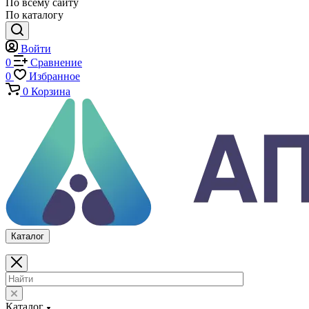
Оснастка и приспособления для испытаний
Испытательные прессы
Специализированные машины
Климатические камеры
Механические толщиномеры защитных покрытий
Аттестация испытательного оборудования
Калибровка средств измерений
Каталог
По всему сайту
По каталогу
Войти
0
Сравнение
0
Избранное
0
Корзина