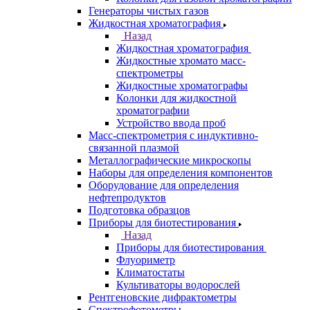
Анализаторы
Анализаторы органических веществ
Анализаторы покрытий
Анализаторы размера частиц
Анализаторы ртути
Элементные анализаторы
Газовая хроматография
Назад
Газовая хроматография
Газовые хромато масс-спектрометры
Газовые хроматографы
Ионные хроматографы
Колонки для газовой хроматографии
Генераторы чистых газов
Жидкостная хроматография
Назад
Жидкостная хроматография
Жидкостные хромато масс-
спектрометры
Жидкостные хроматографы
Колонки для жидкостной
хроматографии
Устройство ввода проб
Масс-спектрометрия с индуктивно-
связанной плазмой