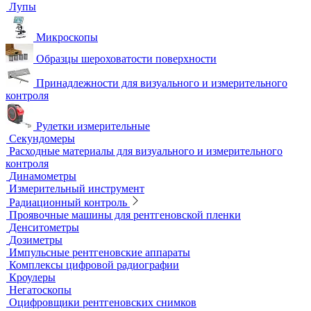
Автоматизированный контроль
Преобразователи и аксессуары
Сканирующие устройства
Соединительные кабели
Ультразвуковой гель
Ультразвуковые расходомеры
Визуальный и измерительный контроль
ВИК
Видеоэндоскопы
Высокоскоростные камеры
Измерители шероховатости
Испытательные динамометрические стенды
Лупы
Микроскопы
Образцы шероховатости поверхности
Принадлежности для визуального и измерительного
контроля
Рулетки измерительные
Секундомеры
Расходные материалы для визуального и измерительного