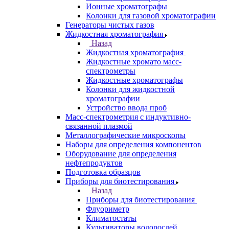
Назад
Анализаторы
Анализаторы органических веществ
Анализаторы покрытий
Анализаторы размера частиц
Анализаторы ртути
Элементные анализаторы
Газовая хроматография
Назад
Газовая хроматография
Газовые хромато масс-спектрометры
Газовые хроматографы
Ионные хроматографы
Колонки для газовой хроматографии
Генераторы чистых газов
Жидкостная хроматография
Назад
Жидкостная хроматография
Жидкостные хромато масс-
спектрометры
Жидкостные хроматографы
Колонки для жидкостной
хроматографии
Устройство ввода проб