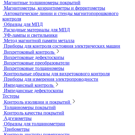
Переносные твердомеры
Датчики для твердомеров
Дефектоскопы электролитические
Контроль проникающими веществами
Образцы для ЦД
Пенетрант, проявитель, очиститель
Ультрафиолетовые лампы
Принадлежности для контроля проникающими веществами
Индукционные нагреватели
Нагреватели для монтажа подшипников
Магнитный контроль
Магнитопорошковые дефектоскопы и электромагниты
Магнитные толщиномеры покрытий
Магнитометры, коэрцитиметры и ферритометры
Автоматические линии и стенды магнитопорошкового
контроля
Образцы для МПД
Расходные материалы для МПД
УФ-лампы и светильники
Метод магнитной памяти металла
Приборы для контроля состояния электрических машин
Вихретоковый контроль
Вихретоковые дефектоскопы
Вихретоковые преобразователи
Вихретоковые толщиномеры