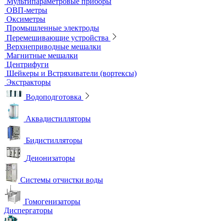
Титраторы
Ультразвуковые ванны и мойки
Устройства для сушки посуды
Холодильники лабораторные
Шкафы общелабораторные
Штативы лабораторные
Электрохимическое оборудование
pH-метры
Иономеры
Кислородомеры
Кондуктометры
Лабораторные электроды
Мультипараметровые приборы
ОВП-метры
Оксиметры
Промышленные электроды
Перемешивающие устройства
Верхнеприводные мешалки
Магнитные мешалки
Центрифуги
Шейкеры и Встряхиватели (вортексы)
Экстракторы
Водоподготовка