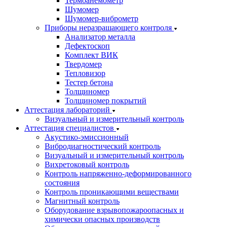
Термоанемометр
Шумомер
Шумомер-виброметр
Приборы неразрашающего контроля
Анализатор металла
Дефектоскоп
Комплект ВИК
Твердомер
Тепловизор
Тестер бетона
Толщиномер
Толщиномер покрытий
Аттестация лабораторий
Визуальный и измерительный контроль
Аттестация специалистов
Акустико-эмиссионный
Вибродиагностический контроль
Визуальный и измерительный контроль
Вихретоковый контроль
Контроль напряженно-деформированного
состояния
Контроль проникающими веществами
Магнитный контроль
Оборудование взрывопожароопасных и
химически опасных производств