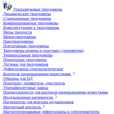
Усиливающие экраны
Химреактивы
Фиксаж для рентгеновской пленки
Принадлежности для рентгеновских аппаратов
Пауки, штативы для рентгеновских аппаратов
Твердометрия (контроль твердости)
Ультразвуковые твердомеры
Динамические твердомеры
Стационарные твердомеры
Комбинированные твердомеры
Комплектующие к твердомерам
Меры твердости
Микротвердомеры
Нанотвердомеры
Портативные твердомеры
Твердомеры резины и пластмасс (дюрометры)
Универсальные твердомеры