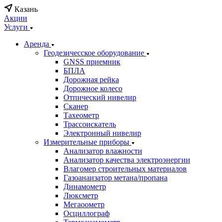
Казань
Акции
Услуги
Аренда
Геодезичесское оборудование
GNSS приемник
БПЛА
Дорожная рейка
Дорожное колесо
Отпический нивелир
Сканер
Тахеометр
Трассоискатель
Электронный нивелир
Измерительные приборы
Анализатор влажности
Анализатор качества электроэнергии
Влагомер строительных материалов
Газоанаизатор метана/пропана
Динамометр
Люксметр
Мегаоометр
Осциллограф