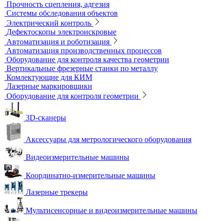
Течеискатели акустические
Течеискатели корреляционные
Течеискатели многодатчиковые
Трассотечеискатели
Контроль в строительстве
Виброизмерительные приборы
Диагностика свай
Измерители теплопроводности
Контроль арматуры
Контроль дорог и грунтов
Контроль прочности бетона
Приборы теплового контроля
Прочность сцепления, адгезия
Системы обследования объектов
Электрический контроль
Дефектоскопы электроискровые
Автоматизация и роботизация
Автоматизация производственных процессов
Оборудование для контроля качества геометрии
Вертикальные фрезерные станки по металлу
Комлектующие для КИМ
Лазерные маркировщики
Оборудование для контроля геометрии