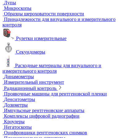
Автоматизированный контроль
Преобразователи и аксессуары
Сканирующие устройства
Соединительные кабели
Ультразвуковой гель
Ультразвуковые расходомеры
Визуальный и измерительный контроль
ВИК
Видеоэндоскопы
Высокоскоростные камеры
Измерители шероховатости
Испытательные динамометрические стенды
Лупы
Микроскопы
Образцы шероховатости поверхности
Принадлежности для визуального и измерительного
контроля
Рулетки измерительные
Секундомеры
Расходные материалы для визуального и