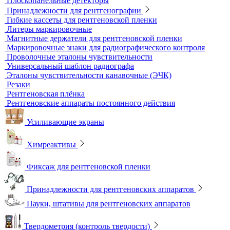
измерительного контроля
Динамометры
Измерительный инструмент
Радиационный контроль
Проявочные машины для рентгеновской пленки
Денситометры
Дозиметры
Импульсные рентгеновские аппараты
Комплексы цифровой радиографии
Кроулеры
Негатоскопы
Оцифровщики рентгеновских снимков
Плоскопанельные детекторы
Принадлежности для рентгенографии
Гибкие кассеты для рентгеновской пленки
Литеры маркировочные
Магнитные держатели для рентгеновской пленки
Маркировочные знаки для радиографического контроля
Проволочные эталоны чувствительности
Универсальный шаблон радиографа
Эталоны чувствительности канавочные (ЭЧК)
Резаки
Рентгеновская плёнка
Рентгеновские аппараты постоянного действия