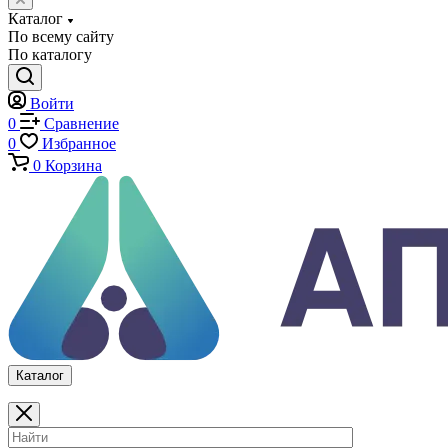
Машины на изгиб
Копры маятниковые
Оснастка и приспособления для испытаний
Испытательные прессы
Специализированные машины
Климатические камеры
Механические толщиномеры защитных покрытий
Аттестация испытательного оборудования
Калибровка средств измерений
Каталог
По всему сайту
По каталогу
Войти
0
Сравнение
0
Избранное
0
Корзина