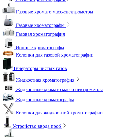
Газовые хромато масс-спектрометры
Газовые хроматографы
Газовая хроматография
Ионные хроматографы
Колонки для газовой хроматографии
Генераторы чистых газов
Жидкостная хроматография
Жидкостные хромато масс-спектрометры
Жидкостные хроматографы
Колонки для жидкостной хроматографии
Устройство ввода проб