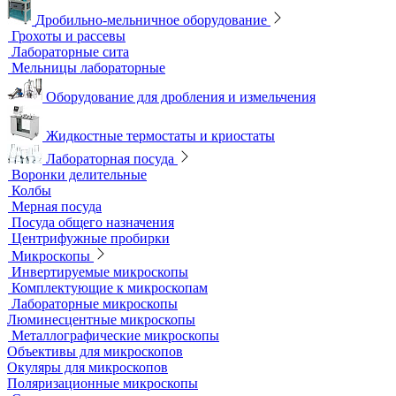
Аквадистилляторы
Бидистилляторы
Деионизаторы
Системы отчистки воды
Гомогенизаторы
Диспергаторы
Дробильно-мельничное оборудование
Грохоты и рассевы
Лабораторные сита
Мельницы лабораторные
Оборудование для дробления и измельчения
Жидкостные термостаты и криостаты
Лабораторная посуда
Воронки делительные
Колбы