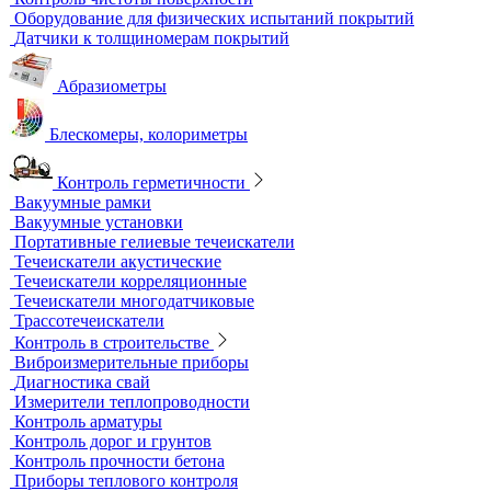
Контрольные образцы для вихретокового контроля
Приборы для измерения электропроводности
Импедансный контроль
Импедансные дефектоскопы
Тестеры
Контроль изоляции и покрытий
Толщиномеры покрытий
Контроль качества покрытий
Адгезиметры
Образцы для толщинометрии
Трибометры
Контроль чистоты поверхности
Оборудование для физических испытаний покрытий
Датчики к толщиномерам покрытий
Абразиометры
Блескомеры, колориметры
Контроль герметичности
Вакуумные рамки
Вакуумные установки
Портативные гелиевые течеискатели