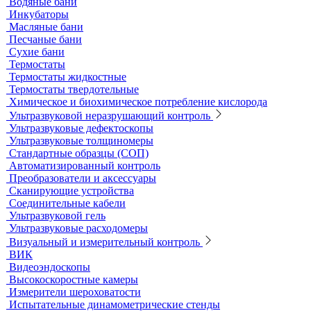
Принадлежности к штативам
Специальные наборы для фотометров
Стекла предметные и покровные
Системы капиллярного электрофореза
Стерилизация и дезинфекция
Сушильные шкафы и муфельные печи
Муфельные печи
Шкафы сушильные
Электропечи низкотемпературные
Термостаты, бани и инкубаторы
Бани
Бани серологические
Водяные бани
Инкубаторы
Масляные бани
Песчаные бани
Сухие бани
Термостаты
Термостаты жидкостные
Термостаты твердотельные
Химическое и биохимическое потребление кислорода
Ультразвуковой неразрушающий контроль
Ультразвуковые дефектоскопы
Ультразвуковые толщиномеры
Стандартные образцы (СОП)