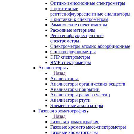
Спектрометры
Назад
Спектрометры
Автоматические Дозаторы
Атомно-Эмиссионные спектрометры
ВИД спектрофотометры
Дополнительное оборудование для
ААС
ИК-Фурье спектрометры
Инфракрасные микроскопы
Лазерные спектрометры
Масс спектрометры
Оптико-эмиссионные спектрометры
Портативные
рентгенофлуоресцентные анализаторы
Приставки к спектрометрам
Рамановские спектрометры
Расходные материалы
Рентгенофлуоресцентные
спектрометры
Спектрометры атомно-абсорбционные
Спектрофлуориметры
ЭПР спектрометры
ЯМР-спектрометры
Анализаторы