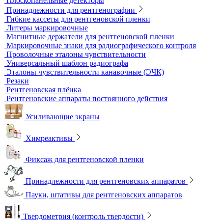
измерительного контроля
Динамометры
Измерительный инструмент
Радиационный контроль
Проявочные машины для рентгеновской пленки
Денситометры
Дозиметры
Импульсные рентгеновские аппараты
Комплексы цифровой радиографии
Кроулеры
Негатоскопы
Оцифровщики рентгеновских снимков
Плоскопанельные детекторы
Принадлежности для рентгенографии
Гибкие кассеты для рентгеновской пленки
Литеры маркировочные
Магнитные держатели для рентгеновской пленки
Маркировочные знаки для радиографического контроля
Проволочные эталоны чувствительности
Универсальный шаблон радиографа
Эталоны чувствительности канавочные (ЭЧК)
Резаки
Рентгеновская плёнка
Рентгеновские аппараты постоянного действия