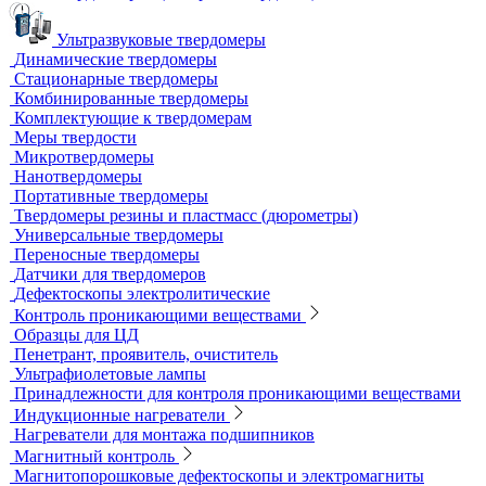
Усиливающие экраны
Химреактивы
Фиксаж для рентгеновской пленки
Принадлежности для рентгеновских аппаратов
Пауки, штативы для рентгеновских аппаратов
Твердометрия (контроль твердости)
Ультразвуковые твердомеры
Динамические твердомеры
Стационарные твердомеры
Комбинированные твердомеры
Комплектующие к твердомерам
Меры твердости
Микротвердомеры
Нанотвердомеры
Портативные твердомеры
Твердомеры резины и пластмасс (дюрометры)
Универсальные твердомеры