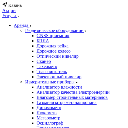
Казань
Акции
Услуги
Аренда
Геодезичесское оборудование
GNSS приемник
БПЛА
Дорожная рейка
Дорожное колесо
Отпический нивелир
Сканер
Тахеометр
Трассоискатель
Электронный нивелир
Измерительные приборы
Анализатор влажности
Анализатор качества электроэнергии
Влагомер строительных материалов
Газоанаизатор метана/пропана
Динамометр
Люксметр
Мегаоометр
Осциллограф