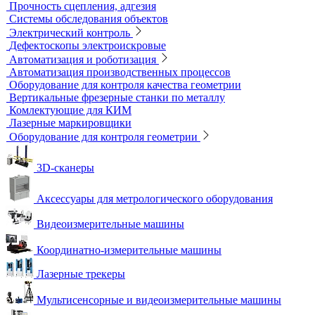
Течеискатели акустические
Течеискатели корреляционные
Течеискатели многодатчиковые
Трассотечеискатели
Контроль в строительстве
Виброизмерительные приборы
Диагностика свай
Измерители теплопроводности
Контроль арматуры
Контроль дорог и грунтов
Контроль прочности бетона
Приборы теплового контроля
Прочность сцепления, адгезия
Системы обследования объектов
Электрический контроль
Дефектоскопы электроискровые
Автоматизация и роботизация
Автоматизация производственных процессов
Оборудование для контроля качества геометрии
Вертикальные фрезерные станки по металлу
Комлектующие для КИМ
Лазерные маркировщики
Оборудование для контроля геометрии