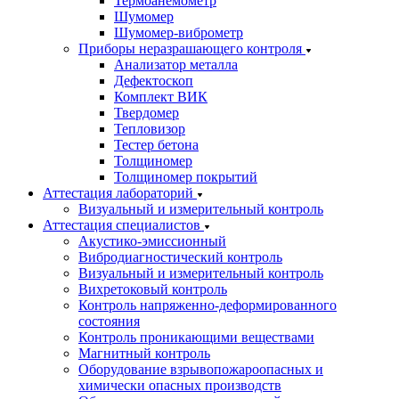
Термоанемометр
Шумомер
Шумомер-виброметр
Приборы неразрашающего контроля
Анализатор металла
Дефектоскоп
Комплект ВИК
Твердомер
Тепловизор
Тестер бетона
Толщиномер
Толщиномер покрытий
Аттестация лабораторий
Визуальный и измерительный контроль
Аттестация специалистов
Акустико-эмиссионный
Вибродиагностический контроль
Визуальный и измерительный контроль
Вихретоковый контроль
Контроль напряженно-деформированного
состояния
Контроль проникающими веществами
Магнитный контроль
Оборудование взрывопожароопасных и
химически опасных производств