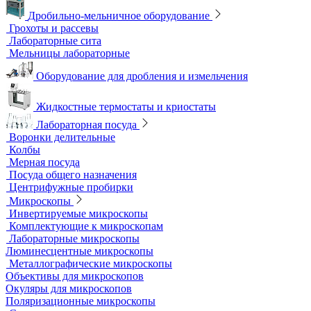
Аквадистилляторы
Бидистилляторы
Деионизаторы
Системы отчистки воды
Гомогенизаторы
Диспергаторы
Дробильно-мельничное оборудование
Грохоты и рассевы
Лабораторные сита
Мельницы лабораторные
Оборудование для дробления и измельчения
Жидкостные термостаты и криостаты
Лабораторная посуда
Воронки делительные
Колбы