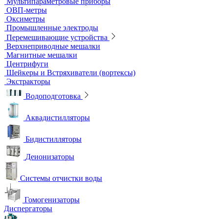
Титраторы
Ультразвуковые ванны и мойки
Устройства для сушки посуды
Холодильники лабораторные
Шкафы общелабораторные
Штативы лабораторные
Электрохимическое оборудование
pH-метры
Иономеры
Кислородомеры
Кондуктометры
Лабораторные электроды
Мультипараметровые приборы
ОВП-метры
Оксиметры
Промышленные электроды
Перемешивающие устройства
Верхнеприводные мешалки
Магнитные мешалки
Центрифуги
Шейкеры и Встряхиватели (вортексы)
Экстракторы
Водоподготовка