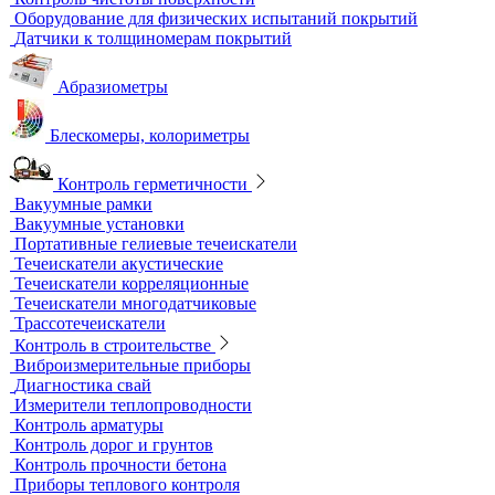
Контрольные образцы для вихретокового контроля
Приборы для измерения электропроводности
Импедансный контроль
Импедансные дефектоскопы
Тестеры
Контроль изоляции и покрытий
Толщиномеры покрытий
Контроль качества покрытий
Адгезиметры
Образцы для толщинометрии
Трибометры
Контроль чистоты поверхности
Оборудование для физических испытаний покрытий
Датчики к толщиномерам покрытий
Абразиометры
Блескомеры, колориметры
Контроль герметичности
Вакуумные рамки
Вакуумные установки
Портативные гелиевые течеискатели