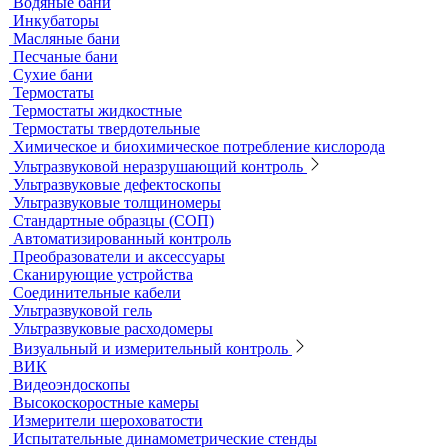
Принадлежности к штативам
Специальные наборы для фотометров
Стекла предметные и покровные
Системы капиллярного электрофореза
Стерилизация и дезинфекция
Сушильные шкафы и муфельные печи
Муфельные печи
Шкафы сушильные
Электропечи низкотемпературные
Термостаты, бани и инкубаторы
Бани
Бани серологические
Водяные бани
Инкубаторы
Масляные бани
Песчаные бани
Сухие бани
Термостаты
Термостаты жидкостные
Термостаты твердотельные
Химическое и биохимическое потребление кислорода
Ультразвуковой неразрушающий контроль
Ультразвуковые дефектоскопы
Ультразвуковые толщиномеры
Стандартные образцы (СОП)