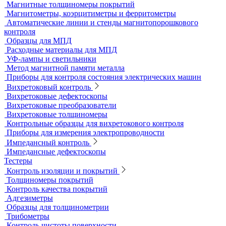
Переносные твердомеры
Датчики для твердомеров
Дефектоскопы электролитические
Контроль проникающими веществами
Образцы для ЦД
Пенетрант, проявитель, очиститель
Ультрафиолетовые лампы
Принадлежности для контроля проникающими веществами
Индукционные нагреватели
Нагреватели для монтажа подшипников
Магнитный контроль
Магнитопорошковые дефектоскопы и электромагниты
Магнитные толщиномеры покрытий
Магнитометры, коэрцитиметры и ферритометры
Автоматические линии и стенды магнитопорошкового
контроля
Образцы для МПД
Расходные материалы для МПД
УФ-лампы и светильники
Метод магнитной памяти металла
Приборы для контроля состояния электрических машин
Вихретоковый контроль
Вихретоковые дефектоскопы
Вихретоковые преобразователи
Вихретоковые толщиномеры