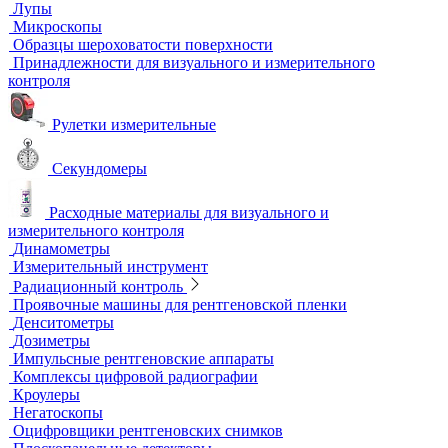
Автоматизированный контроль
Преобразователи и аксессуары
Сканирующие устройства
Соединительные кабели
Ультразвуковой гель
Ультразвуковые расходомеры
Визуальный и измерительный контроль
ВИК
Видеоэндоскопы
Высокоскоростные камеры
Измерители шероховатости
Испытательные динамометрические стенды
Лупы
Микроскопы
Образцы шероховатости поверхности
Принадлежности для визуального и измерительного
контроля
Рулетки измерительные
Секундомеры
Расходные материалы для визуального и