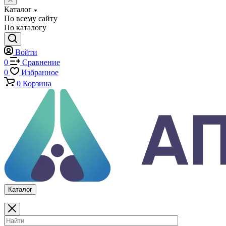
Машины на изгиб
Копры маятниковые
Оснастка и приспособления для испытаний
Испытательные прессы
Специализированные машины
Климатические камеры
Механические толщиномеры защитных покрытий
Аттестация испытательного оборудования
Калибровка средств измерений
Каталог
По всему сайту
По каталогу
Войти
0
Сравнение
0
Избранное
0
Корзина