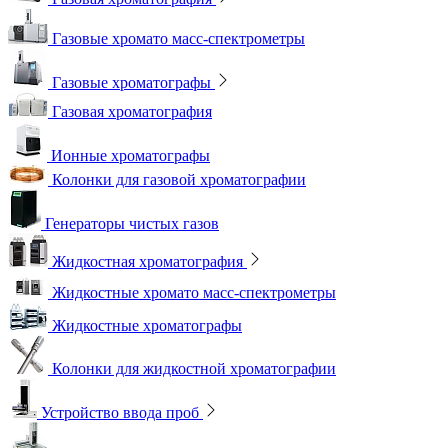
Газовые хромато масс-спектрометры
Газовые хроматографы
Газовая хроматография
Ионные хроматографы
Колонки для газовой хроматографии
Генераторы чистых газов
Жидкостная хроматография
Жидкостные хромато масс-спектрометры
Жидкостные хроматографы
Колонки для жидкостной хроматографии
Устройство ввода проб