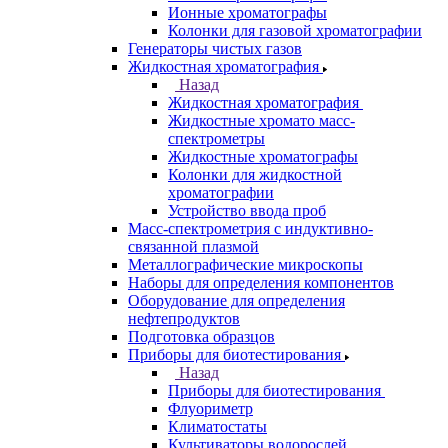
Назад
Анализаторы
Анализаторы органических веществ
Анализаторы покрытий
Анализаторы размера частиц
Анализаторы ртути
Элементные анализаторы
Газовая хроматография
Назад
Газовая хроматография
Газовые хромато масс-спектрометры
Газовые хроматографы
Ионные хроматографы
Колонки для газовой хроматографии
Генераторы чистых газов
Жидкостная хроматография
Назад
Жидкостная хроматография
Жидкостные хромато масс-
спектрометры
Жидкостные хроматографы
Колонки для жидкостной
хроматографии
Устройство ввода проб