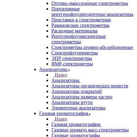
Спектрометры
Назад
Спектрометры
Автоматические Дозаторы
Атомно-Эмиссионные спектрометры
ВИД спектрофотометры
Дополнительное оборудование для
ААС
ИК-Фурье спектрометры
Инфракрасные микроскопы
Лазерные спектрометры
Масс спектрометры
Оптико-эмиссионные спектрометры
Портативные
рентгенофлуоресцентные анализаторы
Приставки к спектрометрам
Рамановские спектрометры
Расходные материалы
Рентгенофлуоресцентные
спектрометры
Спектрометры атомно-абсорбционные
Спектрофлуориметры
ЭПР спектрометры
ЯМР-спектрометры
Анализаторы