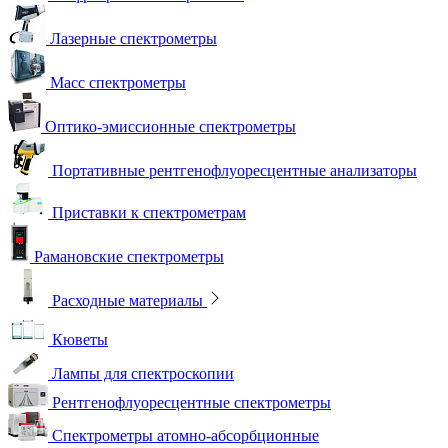
Лазерные спектрометры
Масс спектрометры
Оптико-эмиссионные спектрометры
Портативные рентгенофлуоресцентные анализаторы
Приставки к спектрометрам
Рамановские спектрометры
Расходные материалы
Кюветы
Лампы для спектроскопии
Рентгенофлуоресцентные спектрометры
Спектрометры атомно-абсорбционные