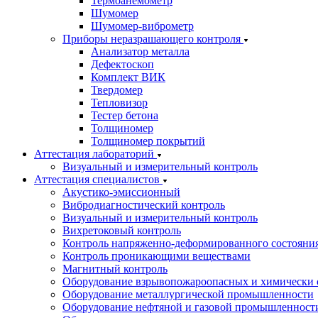
Термоанемометр
Шумомер
Шумомер-виброметр
Приборы неразрашающего контроля
Анализатор металла
Дефектоскоп
Комплект ВИК
Твердомер
Тепловизор
Тестер бетона
Толщиномер
Толщиномер покрытий
Аттестация лабораторий
Визуальный и измерительный контроль
Аттестация специалистов
Акустико-эмиссионный
Вибродиагностический контроль
Визуальный и измерительный контроль
Вихретоковый контроль
Контроль напряженно-деформированного состояни
Контроль проникающими веществами
Магнитный контроль
Оборудование взрывопожароопасных и химически 
Оборудование металлургической промышленности
Оборудование нефтяной и газовой промышленност