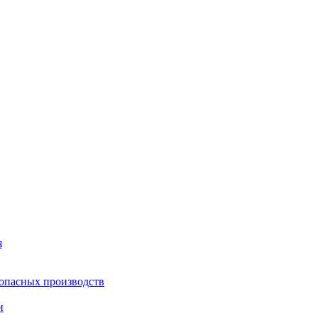
я
опасных производств
и