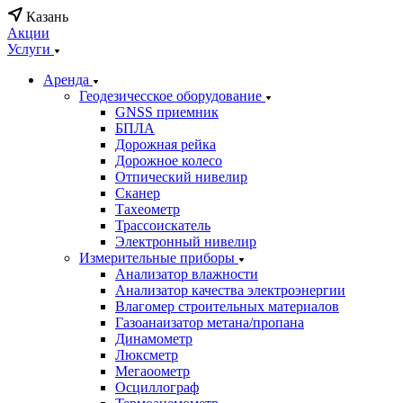
Казань
Акции
Услуги
Аренда
Геодезичесское оборудование
GNSS приемник
БПЛА
Дорожная рейка
Дорожное колесо
Отпический нивелир
Сканер
Тахеометр
Трассоискатель
Электронный нивелир
Измерительные приборы
Анализатор влажности
Анализатор качества электроэнергии
Влагомер строительных материалов
Газоанаизатор метана/пропана
Динамометр
Люксметр
Мегаоометр
Осциллограф