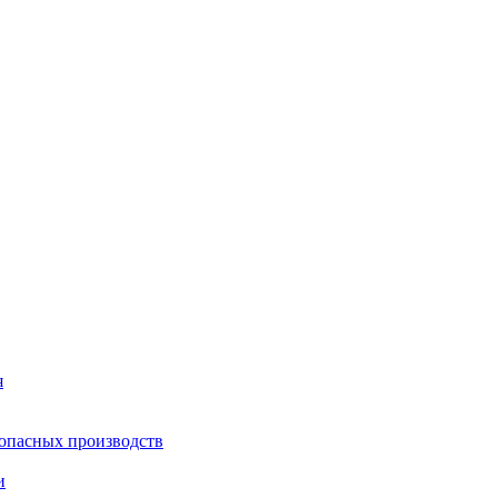
я
опасных производств
и