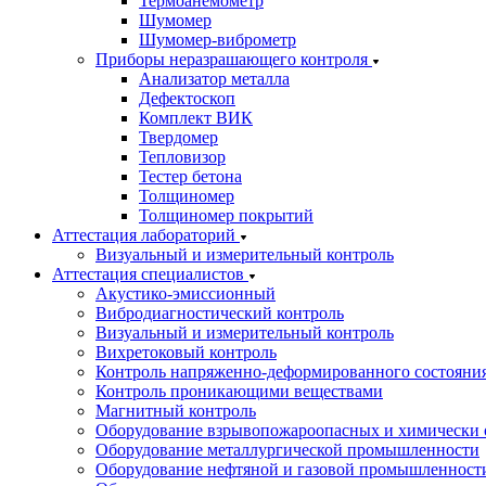
Термоанемометр
Шумомер
Шумомер-виброметр
Приборы неразрашающего контроля
Анализатор металла
Дефектоскоп
Комплект ВИК
Твердомер
Тепловизор
Тестер бетона
Толщиномер
Толщиномер покрытий
Аттестация лабораторий
Визуальный и измерительный контроль
Аттестация специалистов
Акустико-эмиссионный
Вибродиагностический контроль
Визуальный и измерительный контроль
Вихретоковый контроль
Контроль напряженно-деформированного состояни
Контроль проникающими веществами
Магнитный контроль
Оборудование взрывопожароопасных и химически 
Оборудование металлургической промышленности
Оборудование нефтяной и газовой промышленност