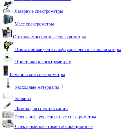
Лазерные спектрометры
Масс спектрометры
Оптико-эмиссионные спектрометры
Портативные рентгенофлуоресцентные анализаторы
Приставки к спектрометрам
Рамановские спектрометры
Расходные материалы
Кюветы
Лампы для спектроскопии
Рентгенофлуоресцентные спектрометры
Спектрометры атомно-абсорбционные