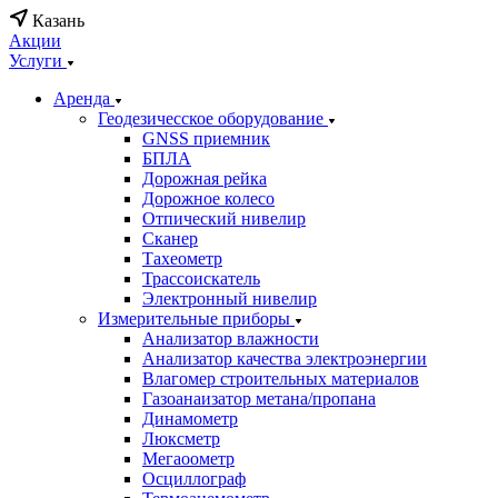
Казань
Акции
Услуги
Аренда
Геодезичесское оборудование
GNSS приемник
БПЛА
Дорожная рейка
Дорожное колесо
Отпический нивелир
Сканер
Тахеометр
Трассоискатель
Электронный нивелир
Измерительные приборы
Анализатор влажности
Анализатор качества электроэнергии
Влагомер строительных материалов
Газоанаизатор метана/пропана
Динамометр
Люксметр
Мегаоометр
Осциллограф