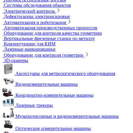
Течеискатели акустические
Течеискатели корреляционные
Течеискатели многодатчиковые
Трассотечеискатели
Контроль в строительстве
Виброизмерительные приборы
Диагностика свай
Измерители теплопроводности
Контроль арматуры
Контроль дорог и грунтов
Контроль прочности бетона
Приборы теплового контроля
Прочность сцепления, адгезия
Системы обследования объектов
Электрический контроль
Дефектоскопы электроискровые
Автоматизация и роботизация
Автоматизация производственных процессов
Оборудование для контроля качества геометрии
Вертикальные фрезерные станки по металлу
Комлектующие для КИМ
Лазерные маркировщики
Оборудование для контроля геометрии
3D-сканеры