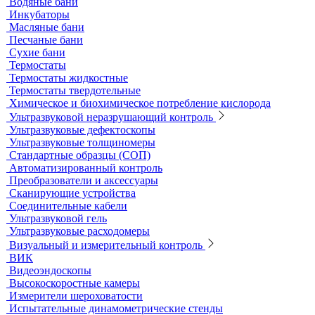
Принадлежности к штативам
Специальные наборы для фотометров
Стекла предметные и покровные
Системы капиллярного электрофореза
Стерилизация и дезинфекция
Сушильные шкафы и муфельные печи
Муфельные печи
Шкафы сушильные
Электропечи низкотемпературные
Термостаты, бани и инкубаторы
Бани
Бани серологические
Водяные бани
Инкубаторы
Масляные бани
Песчаные бани
Сухие бани
Термостаты
Термостаты жидкостные
Термостаты твердотельные
Химическое и биохимическое потребление кислорода
Ультразвуковой неразрушающий контроль
Ультразвуковые дефектоскопы
Ультразвуковые толщиномеры
Стандартные образцы (СОП)