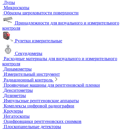
Автоматизированный контроль
Преобразователи и аксессуары
Сканирующие устройства
Соединительные кабели
Ультразвуковой гель
Ультразвуковые расходомеры
Визуальный и измерительный контроль
ВИК
Видеоэндоскопы
Высокоскоростные камеры
Измерители шероховатости
Испытательные динамометрические стенды
Лупы
Микроскопы
Образцы шероховатости поверхности
Принадлежности для визуального и измерительного
контроля
Рулетки измерительные
Секундомеры
Расходные материалы для визуального и измерительного
контроля