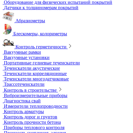
Контрольные образцы для вихретокового контроля
Приборы для измерения электропроводности
Импедансный контроль
Импедансные дефектоскопы
Тестеры
Контроль изоляции и покрытий
Толщиномеры покрытий
Контроль качества покрытий
Адгезиметры
Образцы для толщинометрии
Трибометры
Контроль чистоты поверхности
Оборудование для физических испытаний покрытий
Датчики к толщиномерам покрытий
Абразиометры
Блескомеры, колориметры
Контроль герметичности
Вакуумные рамки
Вакуумные установки
Портативные гелиевые течеискатели