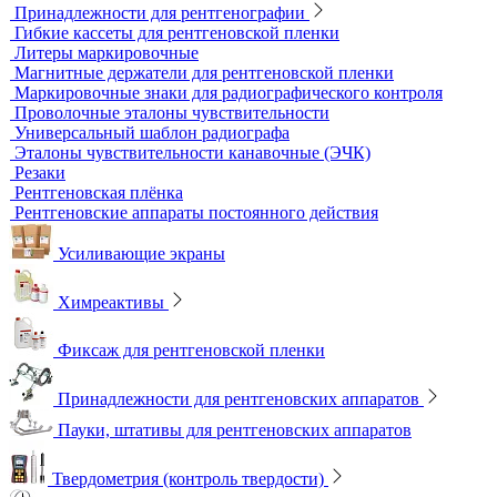
Динамометры
Измерительный инструмент
Радиационный контроль
Проявочные машины для рентгеновской пленки
Денситометры
Дозиметры
Импульсные рентгеновские аппараты
Комплексы цифровой радиографии
Кроулеры
Негатоскопы
Оцифровщики рентгеновских снимков
Плоскопанельные детекторы
Принадлежности для рентгенографии
Гибкие кассеты для рентгеновской пленки
Литеры маркировочные
Магнитные держатели для рентгеновской пленки
Маркировочные знаки для радиографического контроля
Проволочные эталоны чувствительности
Универсальный шаблон радиографа
Эталоны чувствительности канавочные (ЭЧК)
Резаки
Рентгеновская плёнка
Рентгеновские аппараты постоянного действия