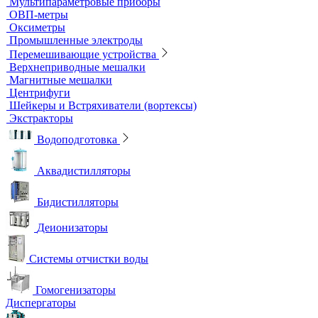
Титраторы
Ультразвуковые ванны и мойки
Устройства для сушки посуды
Холодильники лабораторные
Шкафы общелабораторные
Штативы лабораторные
Электрохимическое оборудование
pH-метры
Иономеры
Кислородомеры
Кондуктометры
Лабораторные электроды
Мультипараметровые приборы
ОВП-метры
Оксиметры
Промышленные электроды
Перемешивающие устройства
Верхнеприводные мешалки
Магнитные мешалки
Центрифуги
Шейкеры и Встряхиватели (вортексы)
Экстракторы
Водоподготовка