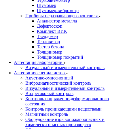
Термоанемометр
Шумомер
Шумомер-виброметр
Приборы неразрашающего контроля
Анализатор металла
Дефектоскоп
Комплект ВИК
Твердомер
Тепловизор
Тестер бетона
Толщиномер
Толщиномер покрытий
Аттестация лабораторий
Визуальный и измерительный контроль
Аттестация специалистов
Акустико-эмиссионный
Вибродиагностический контроль
Визуальный и измерительный контроль
Вихретоковый контроль
Контроль напряженно-деформированного
состояния
Контроль проникающими веществами
Магнитный контроль
Оборудование взрывопожароопасных и
химически опасных производств