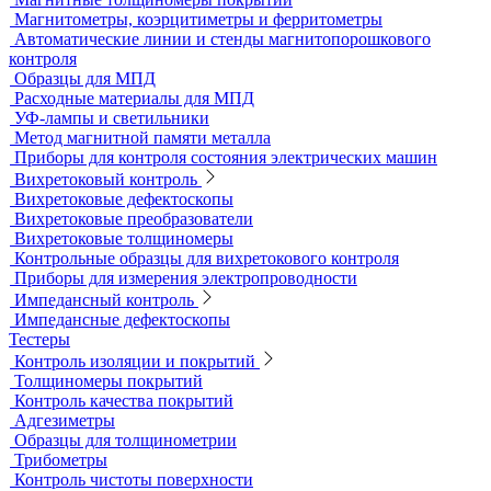
Датчики для твердомеров
Дефектоскопы электролитические
Контроль проникающими веществами
Образцы для ЦД
Пенетрант, проявитель, очиститель
Ультрафиолетовые лампы
Принадлежности для контроля проникающими веществами
Индукционные нагреватели
Нагреватели для монтажа подшипников
Магнитный контроль
Магнитопорошковые дефектоскопы и электромагниты
Магнитные толщиномеры покрытий
Магнитометры, коэрцитиметры и ферритометры
Автоматические линии и стенды магнитопорошкового
контроля
Образцы для МПД
Расходные материалы для МПД
УФ-лампы и светильники
Метод магнитной памяти металла
Приборы для контроля состояния электрических машин
Вихретоковый контроль
Вихретоковые дефектоскопы
Вихретоковые преобразователи
Вихретоковые толщиномеры