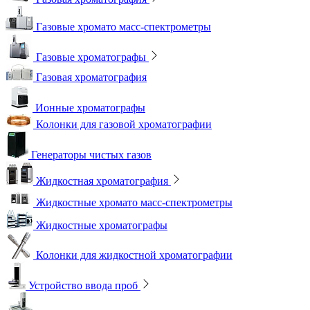
Газовые хромато масс-спектрометры
Газовые хроматографы
Газовая хроматография
Ионные хроматографы
Колонки для газовой хроматографии
Генераторы чистых газов
Жидкостная хроматография
Жидкостные хромато масс-спектрометры
Жидкостные хроматографы
Колонки для жидкостной хроматографии
Устройство ввода проб