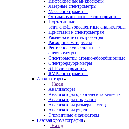
Аналитическое оборудование
Назад
Аналитическое оборудование
Спектрометры
Назад
Спектрометры
Автоматические Дозаторы
Атомно-Эмиссионные спектрометры
ВИД спектрофотометры
Дополнительное оборудование для
ААС
ИК-Фурье спектрометры
Инфракрасные микроскопы
Лазерные спектрометры
Масс спектрометры
Оптико-эмиссионные спектрометры
Портативные
рентгенофлуоресцентные анализаторы
Приставки к спектрометрам
Рамановские спектрометры
Расходные материалы
Рентгенофлуоресцентные
спектрометры
Спектрометры атомно-абсорбционные
Спектрофлуориметры