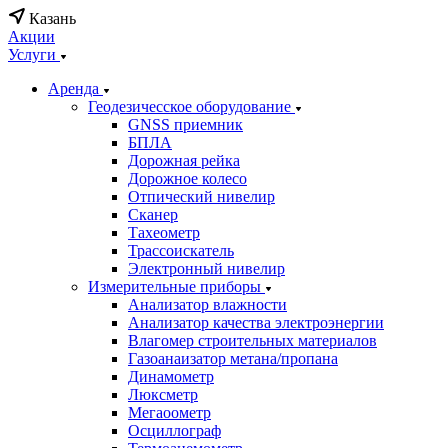
Казань
Акции
Услуги
Аренда
Геодезичесское оборудование
GNSS приемник
БПЛА
Дорожная рейка
Дорожное колесо
Отпический нивелир
Сканер
Тахеометр
Трассоискатель
Электронный нивелир
Измерительные приборы
Анализатор влажности
Анализатор качества электроэнергии
Влагомер строительных материалов
Газоанаизатор метана/пропана
Динамометр
Люксметр
Мегаоометр
Осциллограф