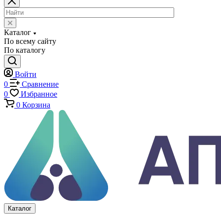
Экстензометры (Измерители деформации)
Системы температурных испытаний
Машины на кручение
Машины на изгиб
Копры маятниковые
Оснастка и приспособления для испытаний
Испытательные прессы
Специализированные машины
Климатические камеры
Механические толщиномеры защитных покрытий
Аттестация испытательного оборудования
Калибровка средств измерений
Каталог
По всему сайту
По каталогу
Войти
0
Сравнение
0
Избранное
0
Корзина