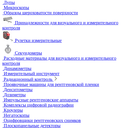
Автоматизированный контроль
Преобразователи и аксессуары
Сканирующие устройства
Соединительные кабели
Ультразвуковой гель
Ультразвуковые расходомеры
Визуальный и измерительный контроль
ВИК
Видеоэндоскопы
Высокоскоростные камеры
Измерители шероховатости
Испытательные динамометрические стенды
Лупы
Микроскопы
Образцы шероховатости поверхности
Принадлежности для визуального и измерительного
контроля
Рулетки измерительные
Секундомеры
Расходные материалы для визуального и измерительного
контроля