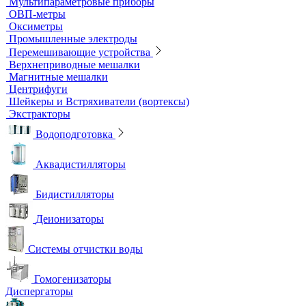
Титраторы
Ультразвуковые ванны и мойки
Устройства для сушки посуды
Холодильники лабораторные
Шкафы общелабораторные
Штативы лабораторные
Электрохимическое оборудование
pH-метры
Иономеры
Кислородомеры
Кондуктометры
Лабораторные электроды
Мультипараметровые приборы
ОВП-метры
Оксиметры
Промышленные электроды
Перемешивающие устройства
Верхнеприводные мешалки
Магнитные мешалки
Центрифуги
Шейкеры и Встряхиватели (вортексы)
Экстракторы
Водоподготовка