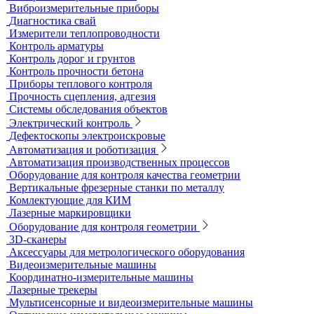
Блескомеры, колориметры
Контроль герметичности
Вакуумные рамки
Вакуумные установки
Портативные гелиевые течеискатели
Течеискатели акустические
Течеискатели корреляционные
Течеискатели многодатчиковые
Трассотечеискатели
Контроль в строительстве
Виброизмерительные приборы
Диагностика свай
Измерители теплопроводности
Контроль арматуры
Контроль дорог и грунтов
Контроль прочности бетона
Приборы теплового контроля
Прочность сцепления, адгезия
Системы обследования объектов
Электрический контроль
Дефектоскопы электроискровые
Автоматизация и роботизация