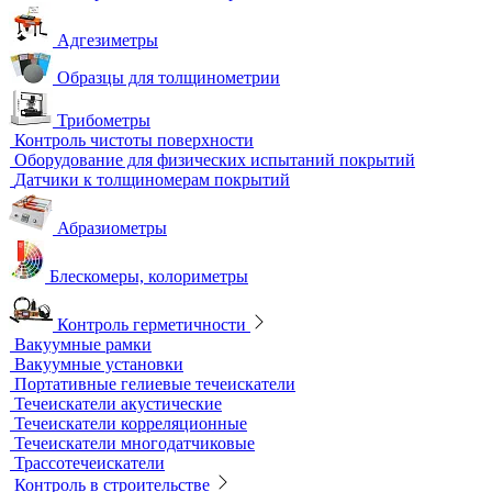
Контрольные образцы для вихретокового контроля
Приборы для измерения электропроводности
Импедансный контроль
Импедансные дефектоскопы
Тестеры
Контроль изоляции и покрытий
Толщиномеры покрытий
Контроль качества покрытий
Адгезиметры
Образцы для толщинометрии
Трибометры
Контроль чистоты поверхности
Оборудование для физических испытаний покрытий
Датчики к толщиномерам покрытий
Абразиометры