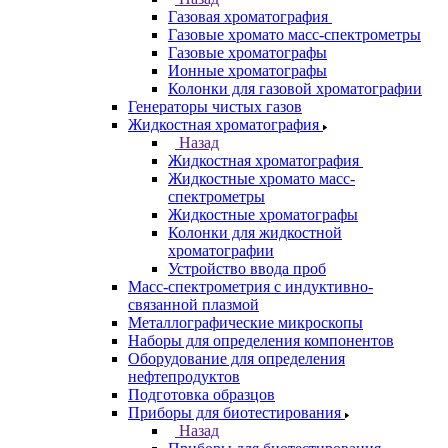
Спектрофлуориметры
ЭПР спектрометры
ЯМР-спектрометры
Анализаторы
Назад
Анализаторы
Анализаторы органических веществ
Анализаторы покрытий
Анализаторы размера частиц
Анализаторы ртути
Элементные анализаторы
Газовая хроматография
Назад
Газовая хроматография
Газовые хромато масс-спектрометры
Газовые хроматографы
Ионные хроматографы
Колонки для газовой хроматографии
Генераторы чистых газов
Жидкостная хроматография
Назад
Жидкостная хроматография
Жидкостные хромато масс-
спектрометры
Жидкостные хроматографы