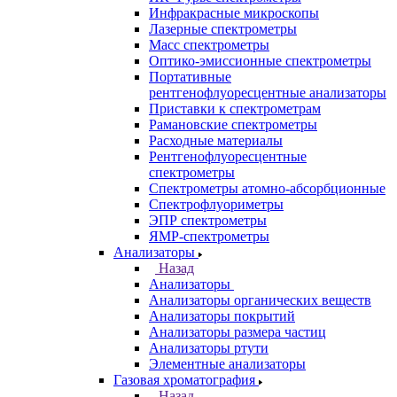
Каталог
Аналитическое оборудование
Назад
Аналитическое оборудование
Спектрометры
Назад
Спектрометры
Автоматические Дозаторы
Атомно-Эмиссионные спектрометры
ВИД спектрофотометры
Дополнительное оборудование для
ААС
ИК-Фурье спектрометры
Инфракрасные микроскопы
Лазерные спектрометры
Масс спектрометры
Оптико-эмиссионные спектрометры
Портативные
рентгенофлуоресцентные анализаторы
Приставки к спектрометрам
Рамановские спектрометры
Расходные материалы
Рентгенофлуоресцентные
спектрометры
Спектрометры атомно-абсорбционные