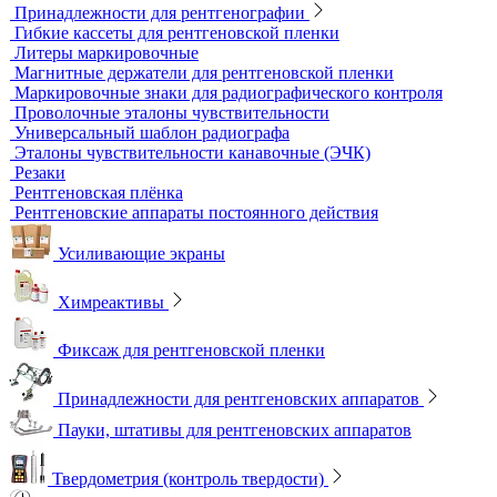
Динамометры
Измерительный инструмент
Радиационный контроль
Проявочные машины для рентгеновской пленки
Денситометры
Дозиметры
Импульсные рентгеновские аппараты
Комплексы цифровой радиографии
Кроулеры
Негатоскопы
Оцифровщики рентгеновских снимков
Плоскопанельные детекторы
Принадлежности для рентгенографии
Гибкие кассеты для рентгеновской пленки
Литеры маркировочные
Магнитные держатели для рентгеновской пленки
Маркировочные знаки для радиографического контроля
Проволочные эталоны чувствительности
Универсальный шаблон радиографа
Эталоны чувствительности канавочные (ЭЧК)
Резаки
Рентгеновская плёнка
Рентгеновские аппараты постоянного действия