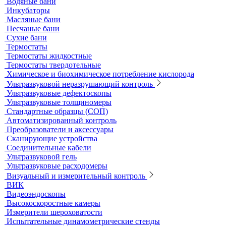
Принадлежности к штативам
Специальные наборы для фотометров
Стекла предметные и покровные
Системы капиллярного электрофореза
Стерилизация и дезинфекция
Сушильные шкафы и муфельные печи
Муфельные печи
Шкафы сушильные
Электропечи низкотемпературные
Термостаты, бани и инкубаторы
Бани
Бани серологические
Водяные бани
Инкубаторы
Масляные бани
Песчаные бани
Сухие бани
Термостаты
Термостаты жидкостные
Термостаты твердотельные
Химическое и биохимическое потребление кислорода
Ультразвуковой неразрушающий контроль
Ультразвуковые дефектоскопы
Ультразвуковые толщиномеры
Стандартные образцы (СОП)