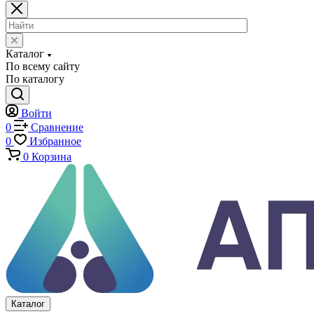
Экстензометры (Измерители деформации)
Системы температурных испытаний
Машины на кручение
Машины на изгиб
Копры маятниковые
Оснастка и приспособления для испытаний
Испытательные прессы
Специализированные машины
Климатические камеры
Механические толщиномеры защитных покрытий
Аттестация испытательного оборудования
Калибровка средств измерений
Каталог
По всему сайту
По каталогу
Войти
0
Сравнение
0
Избранное
0
Корзина