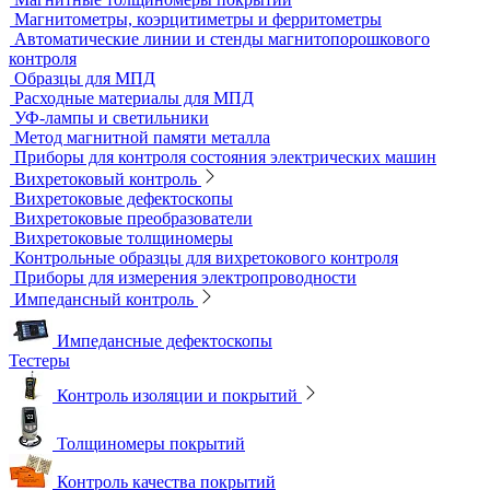
Датчики для твердомеров
Дефектоскопы электролитические
Контроль проникающими веществами
Образцы для ЦД
Пенетрант, проявитель, очиститель
Ультрафиолетовые лампы
Принадлежности для контроля проникающими веществами
Индукционные нагреватели
Нагреватели для монтажа подшипников
Магнитный контроль
Магнитопорошковые дефектоскопы и электромагниты
Магнитные толщиномеры покрытий
Магнитометры, коэрцитиметры и ферритометры
Автоматические линии и стенды магнитопорошкового
контроля
Образцы для МПД
Расходные материалы для МПД
УФ-лампы и светильники
Метод магнитной памяти металла
Приборы для контроля состояния электрических машин
Вихретоковый контроль
Вихретоковые дефектоскопы
Вихретоковые преобразователи
Вихретоковые толщиномеры