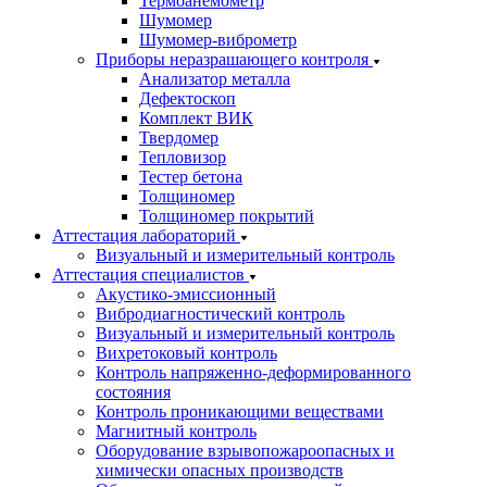
Термоанемометр
Шумомер
Шумомер-виброметр
Приборы неразрашающего контроля
Анализатор металла
Дефектоскоп
Комплект ВИК
Твердомер
Тепловизор
Тестер бетона
Толщиномер
Толщиномер покрытий
Аттестация лабораторий
Визуальный и измерительный контроль
Аттестация специалистов
Акустико-эмиссионный
Вибродиагностический контроль
Визуальный и измерительный контроль
Вихретоковый контроль
Контроль напряженно-деформированного
состояния
Контроль проникающими веществами
Магнитный контроль
Оборудование взрывопожароопасных и
химически опасных производств