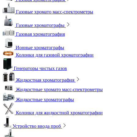
Газовые хромато масс-спектрометры
Газовые хроматографы
Газовая хроматография
Ионные хроматографы
Колонки для газовой хроматографии
Генераторы чистых газов
Жидкостная хроматография
Жидкостные хромато масс-спектрометры
Жидкостные хроматографы
Колонки для жидкостной хроматографии
Устройство ввода проб