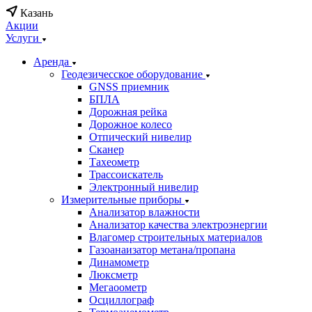
Казань
Акции
Услуги
Аренда
Геодезичесское оборудование
GNSS приемник
БПЛА
Дорожная рейка
Дорожное колесо
Отпический нивелир
Сканер
Тахеометр
Трассоискатель
Электронный нивелир
Измерительные приборы
Анализатор влажности
Анализатор качества электроэнергии
Влагомер строительных материалов
Газоанаизатор метана/пропана
Динамометр
Люксметр
Мегаоометр
Осциллограф