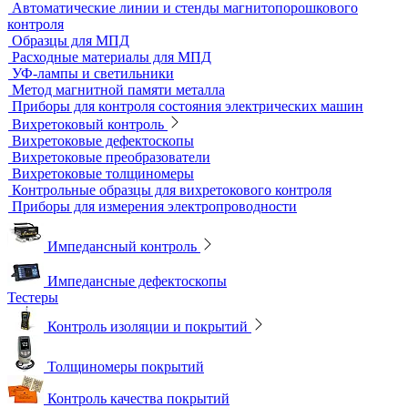
Датчики для твердомеров
Дефектоскопы электролитические
Контроль проникающими веществами
Образцы для ЦД
Пенетрант, проявитель, очиститель
Ультрафиолетовые лампы
Принадлежности для контроля проникающими веществами
Индукционные нагреватели
Нагреватели для монтажа подшипников
Магнитный контроль
Магнитопорошковые дефектоскопы и электромагниты
Магнитные толщиномеры покрытий
Магнитометры, коэрцитиметры и ферритометры
Автоматические линии и стенды магнитопорошкового
контроля
Образцы для МПД
Расходные материалы для МПД
УФ-лампы и светильники
Метод магнитной памяти металла
Приборы для контроля состояния электрических машин
Вихретоковый контроль
Вихретоковые дефектоскопы
Вихретоковые преобразователи
Вихретоковые толщиномеры