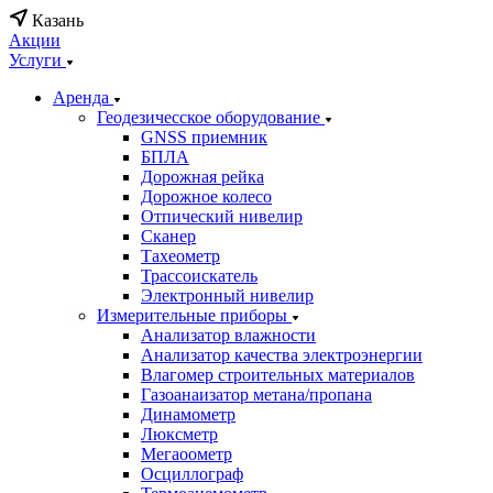
Казань
Акции
Услуги
Аренда
Геодезичесское оборудование
GNSS приемник
БПЛА
Дорожная рейка
Дорожное колесо
Отпический нивелир
Сканер
Тахеометр
Трассоискатель
Электронный нивелир
Измерительные приборы
Анализатор влажности
Анализатор качества электроэнергии
Влагомер строительных материалов
Газоанаизатор метана/пропана
Динамометр
Люксметр
Мегаоометр
Осциллограф