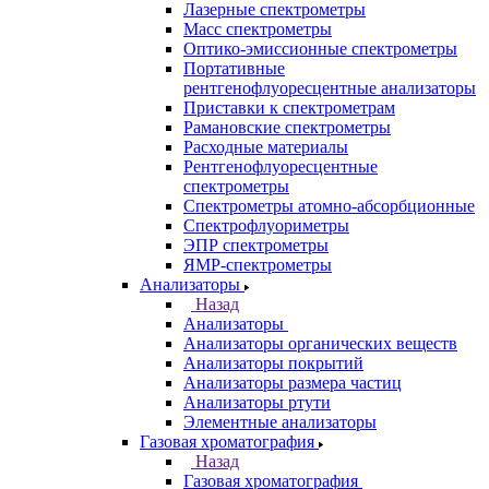
Аналитическое оборудование
Назад
Аналитическое оборудование
Спектрометры
Назад
Спектрометры
Автоматические Дозаторы
Атомно-Эмиссионные спектрометры
ВИД спектрофотометры
Дополнительное оборудование для
ААС
ИК-Фурье спектрометры
Инфракрасные микроскопы
Лазерные спектрометры
Масс спектрометры
Оптико-эмиссионные спектрометры
Портативные
рентгенофлуоресцентные анализаторы
Приставки к спектрометрам
Рамановские спектрометры
Расходные материалы
Рентгенофлуоресцентные
спектрометры
Спектрометры атомно-абсорбционные
Спектрофлуориметры