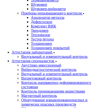
Термоанемометр
Шумомер
Шумомер-виброметр
Приборы неразрашающего контроля
Анализатор металла
Дефектоскоп
Комплект ВИК
Твердомер
Тепловизор
Тестер бетона
Толщиномер
Толщиномер покрытий
Аттестация лабораторий
Визуальный и измерительный контроль
Аттестация специалистов
Акустико-эмиссионный
Вибродиагностический контроль
Визуальный и измерительный контроль
Вихретоковый контроль
Контроль напряженно-деформированного
состояния
Контроль проникающими веществами
Магнитный контроль
Оборудование взрывопожароопасных и
химически опасных производств