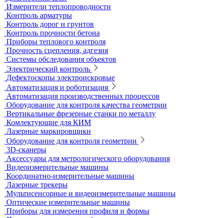
Блескомеры, колориметры
Контроль герметичности
Вакуумные рамки
Вакуумные установки
Портативные гелиевые течеискатели
Течеискатели акустические
Течеискатели корреляционные
Течеискатели многодатчиковые
Трассотечеискатели
Контроль в строительстве
Виброизмерительные приборы
Диагностика свай
Измерители теплопроводности
Контроль арматуры
Контроль дорог и грунтов
Контроль прочности бетона
Приборы теплового контроля
Прочность сцепления, адгезия
Системы обследования объектов
Электрический контроль
Дефектоскопы электроискровые
Автоматизация и роботизация
Автоматизация производственных процессов