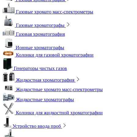
Газовые хромато масс-спектрометры
Газовые хроматографы
Газовая хроматография
Ионные хроматографы
Колонки для газовой хроматографии
Генераторы чистых газов
Жидкостная хроматография
Жидкостные хромато масс-спектрометры
Жидкостные хроматографы
Колонки для жидкостной хроматографии
Устройство ввода проб