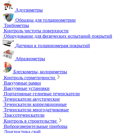
Контрольные образцы для вихретокового контроля
Приборы для измерения электропроводности
Импедансный контроль
Импедансные дефектоскопы
Тестеры
Контроль изоляции и покрытий
Толщиномеры покрытий
Контроль качества покрытий
Адгезиметры
Образцы для толщинометрии
Трибометры
Контроль чистоты поверхности
Оборудование для физических испытаний покрытий
Датчики к толщиномерам покрытий
Абразиометры