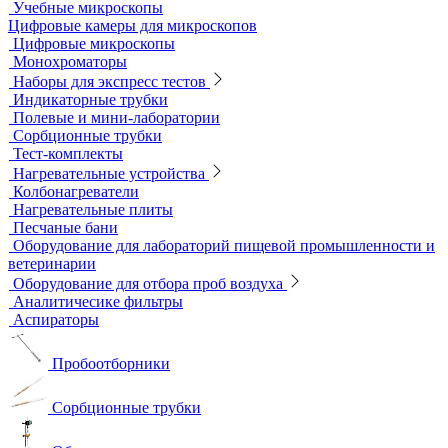
Мерная посуда
Посуда общего назначения
Центрифужные пробирки
Микроскопы
Инвертируемые микроскопы
Комплектующие к микроскопам
Лабораторные микроскопы
Люминесцентные микроскопы
Металлографические микроскопы
Объективы для микроскопов
Окуляры для микроскопов
Поляризационные микроскопы
Стереоскопические микроскопы
Учебные микроскопы
Цифровые камеры для микроскопов
Цифровые микроскопы
Монохроматоры
Наборы для экспресс тестов
Индикаторные трубки
Полевые и мини-лаборатории
Сорбционные трубки
Тест-комплекты
Нагревательные устройства
Колбонагреватели