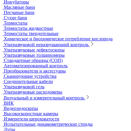
Принадлежности к штативам
Специальные наборы для фотометров
Стекла предметные и покровные
Системы капиллярного электрофореза
Стерилизация и дезинфекция
Сушильные шкафы и муфельные печи
Муфельные печи
Шкафы сушильные
Электропечи низкотемпературные
Термостаты, бани и инкубаторы
Бани
Бани серологические
Водяные бани
Инкубаторы
Масляные бани
Песчаные бани
Сухие бани
Термостаты
Термостаты жидкостные
Термостаты твердотельные
Химическое и биохимическое потребление кислорода
Ультразвуковой неразрушающий контроль
Ультразвуковые дефектоскопы
Ультразвуковые толщиномеры
Стандартные образцы (СОП)