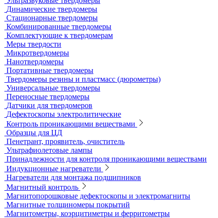
Усиливающие экраны
Химреактивы
Фиксаж для рентгеновской пленки
Принадлежности для рентгеновских аппаратов
Пауки, штативы для рентгеновских аппаратов
Твердометрия (контроль твердости)
Ультразвуковые твердомеры
Динамические твердомеры
Стационарные твердомеры
Комбинированные твердомеры
Комплектующие к твердомерам
Меры твердости
Микротвердомеры
Нанотвердомеры
Портативные твердомеры
Твердомеры резины и пластмасс (дюрометры)
Универсальные твердомеры
Переносные твердомеры