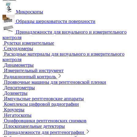
Автоматизированный контроль
Преобразователи и аксессуары
Сканирующие устройства
Соединительные кабели
Ультразвуковой гель
Ультразвуковые расходомеры
Визуальный и измерительный контроль
ВИК
Видеоэндоскопы
Высокоскоростные камеры
Измерители шероховатости
Испытательные динамометрические стенды
Лупы
Микроскопы
Образцы шероховатости поверхности
Принадлежности для визуального и измерительного
контроля
Рулетки измерительные
Секундомеры
Расходные материалы для визуального и измерительного
контроля