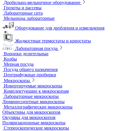
Перемешивающие устройства
Верхнеприводные мешалки
Магнитные мешалки
Центрифуги
Шейкеры и Встряхиватели (вортексы)
Экстракторы
Водоподготовка
Аквадистилляторы
Бидистилляторы
Деионизаторы
Системы отчистки воды
Гомогенизаторы
Диспергаторы
Дробильно-мельничное оборудование
Грохоты и рассевы
Лабораторные сита
Мельницы лабораторные
Оборудование для дробления и измельчения
Жидкостные термостаты и криостаты
Лабораторная посуда
Воронки делительные
Колбы