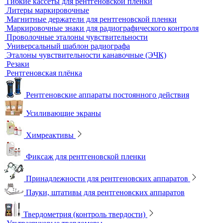
Динамометры
Измерительный инструмент
Радиационный контроль
Проявочные машины для рентгеновской пленки
Денситометры
Дозиметры
Импульсные рентгеновские аппараты
Комплексы цифровой радиографии
Кроулеры
Негатоскопы
Оцифровщики рентгеновских снимков
Плоскопанельные детекторы
Принадлежности для рентгенографии
Гибкие кассеты для рентгеновской пленки
Литеры маркировочные
Магнитные держатели для рентгеновской пленки
Маркировочные знаки для радиографического контроля
Проволочные эталоны чувствительности
Универсальный шаблон радиографа
Эталоны чувствительности канавочные (ЭЧК)
Резаки
Рентгеновская плёнка
Рентгеновские аппараты постоянного действия