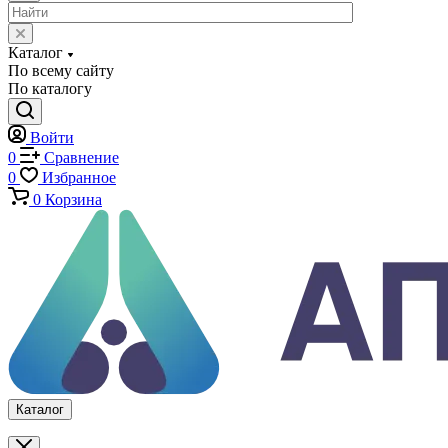
Экстензометры (Измерители деформации)
Системы температурных испытаний
Машины на кручение
Машины на изгиб
Копры маятниковые
Оснастка и приспособления для испытаний
Испытательные прессы
Специализированные машины
Климатические камеры
Механические толщиномеры защитных покрытий
Аттестация испытательного оборудования
Калибровка средств измерений
Каталог
По всему сайту
По каталогу
Войти
0
Сравнение
0
Избранное
0
Корзина