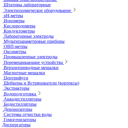
Титраторы
Ультразвуковые ванны и мойки
Устройства для сушки посуды
Холодильники лабораторные
Шкафы общелабораторные
Штативы лабораторные
Электрохимическое оборудование
pH-метры
Иономеры
Кислородомеры
Кондуктометры
Лабораторные электроды
Мультипараметровые приборы
ОВП-метры
Оксиметры
Промышленные электроды