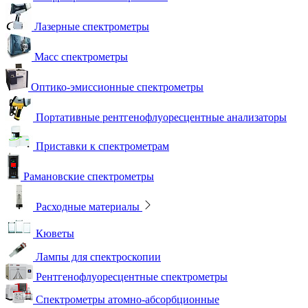
Лазерные спектрометры
Масс спектрометры
Оптико-эмиссионные спектрометры
Портативные рентгенофлуоресцентные анализаторы
Приставки к спектрометрам
Рамановские спектрометры
Расходные материалы
Кюветы
Лампы для спектроскопии
Рентгенофлуоресцентные спектрометры
Спектрометры атомно-абсорбционные