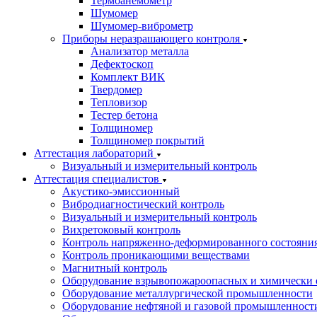
Термоанемометр
Шумомер
Шумомер-виброметр
Приборы неразрашающего контроля
Анализатор металла
Дефектоскоп
Комплект ВИК
Твердомер
Тепловизор
Тестер бетона
Толщиномер
Толщиномер покрытий
Аттестация лабораторий
Визуальный и измерительный контроль
Аттестация специалистов
Акустико-эмиссионный
Вибродиагностический контроль
Визуальный и измерительный контроль
Вихретоковый контроль
Контроль напряженно-деформированного состояни
Контроль проникающими веществами
Магнитный контроль
Оборудование взрывопожароопасных и химически 
Оборудование металлургической промышленности
Оборудование нефтяной и газовой промышленност