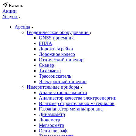
Казань
Акции
Услуги
Аренда
Геодезичесское оборудование
GNSS приемник
БПЛА
Дорожная рейка
Дорожное колесо
Отпический нивелир
Сканер
Тахеометр
Трассоискатель
Электронный нивелир
Измерительные приборы
Анализатор влажности
Анализатор качества электроэнергии
Влагомер строительных материалов
Газоанаизатор метана/пропана
Динамометр
Люксметр
Мегаоометр
Осциллограф