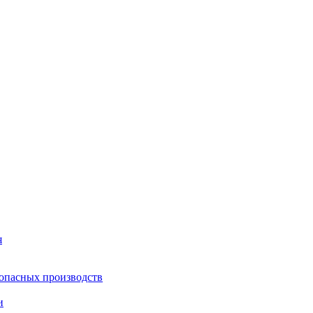
я
опасных производств
и