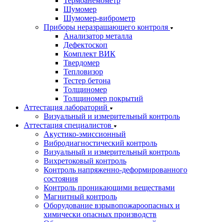
Термоанемометр
Шумомер
Шумомер-виброметр
Приборы неразрашающего контроля
Анализатор металла
Дефектоскоп
Комплект ВИК
Твердомер
Тепловизор
Тестер бетона
Толщиномер
Толщиномер покрытий
Аттестация лабораторий
Визуальный и измерительный контроль
Аттестация специалистов
Акустико-эмиссионный
Вибродиагностический контроль
Визуальный и измерительный контроль
Вихретоковый контроль
Контроль напряженно-деформированного
состояния
Контроль проникающими веществами
Магнитный контроль
Оборудование взрывопожароопасных и
химически опасных производств