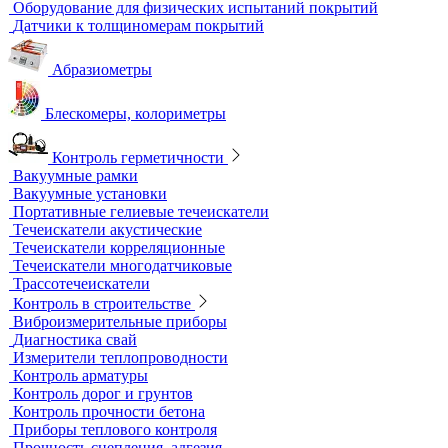
Контрольные образцы для вихретокового контроля
Приборы для измерения электропроводности
Импедансный контроль
Импедансные дефектоскопы
Тестеры
Контроль изоляции и покрытий
Толщиномеры покрытий
Контроль качества покрытий
Адгезиметры
Образцы для толщинометрии
Трибометры
Контроль чистоты поверхности
Оборудование для физических испытаний покрытий
Датчики к толщиномерам покрытий
Абразиометры
Блескомеры, колориметры
Контроль герметичности
Вакуумные рамки
Вакуумные установки
Портативные гелиевые течеискатели