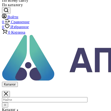
Оснастка и приспособления для испытаний
Испытательные прессы
Специализированные машины
Климатические камеры
Механические толщиномеры защитных покрытий
Аттестация испытательного оборудования
Калибровка средств измерений
Каталог
По всему сайту
По каталогу
Войти
0
Сравнение
0
Избранное
0
Корзина