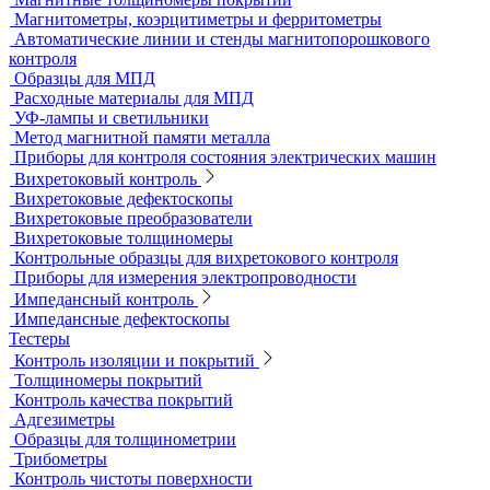
Датчики для твердомеров
Дефектоскопы электролитические
Контроль проникающими веществами
Образцы для ЦД
Пенетрант, проявитель, очиститель
Ультрафиолетовые лампы
Принадлежности для контроля проникающими веществами
Индукционные нагреватели
Нагреватели для монтажа подшипников
Магнитный контроль
Магнитопорошковые дефектоскопы и электромагниты
Магнитные толщиномеры покрытий
Магнитометры, коэрцитиметры и ферритометры
Автоматические линии и стенды магнитопорошкового
контроля
Образцы для МПД
Расходные материалы для МПД
УФ-лампы и светильники
Метод магнитной памяти металла
Приборы для контроля состояния электрических машин
Вихретоковый контроль
Вихретоковые дефектоскопы
Вихретоковые преобразователи
Вихретоковые толщиномеры