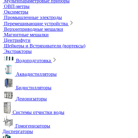
Титраторы
Ультразвуковые ванны и мойки
Устройства для сушки посуды
Холодильники лабораторные
Шкафы общелабораторные
Штативы лабораторные
Электрохимическое оборудование
pH-метры
Иономеры
Кислородомеры
Кондуктометры
Лабораторные электроды
Мультипараметровые приборы
ОВП-метры
Оксиметры
Промышленные электроды
Перемешивающие устройства
Верхнеприводные мешалки
Магнитные мешалки
Центрифуги
Шейкеры и Встряхиватели (вортексы)
Экстракторы
Водоподготовка