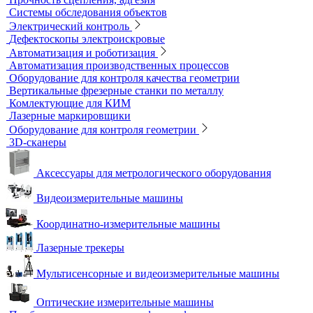
Течеискатели акустические
Течеискатели корреляционные
Течеискатели многодатчиковые
Трассотечеискатели
Контроль в строительстве
Виброизмерительные приборы
Диагностика свай
Измерители теплопроводности
Контроль арматуры
Контроль дорог и грунтов
Контроль прочности бетона
Приборы теплового контроля
Прочность сцепления, адгезия
Системы обследования объектов
Электрический контроль
Дефектоскопы электроискровые
Автоматизация и роботизация
Автоматизация производственных процессов
Оборудование для контроля качества геометрии
Вертикальные фрезерные станки по металлу
Комлектующие для КИМ
Лазерные маркировщики
Оборудование для контроля геометрии
3D-сканеры