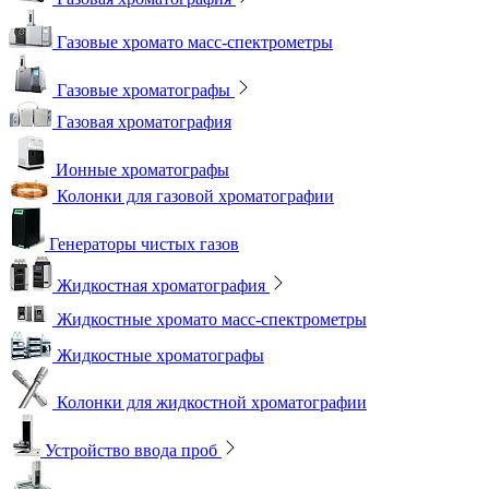
Газовые хромато масс-спектрометры
Газовые хроматографы
Газовая хроматография
Ионные хроматографы
Колонки для газовой хроматографии
Генераторы чистых газов
Жидкостная хроматография
Жидкостные хромато масс-спектрометры
Жидкостные хроматографы
Колонки для жидкостной хроматографии
Устройство ввода проб