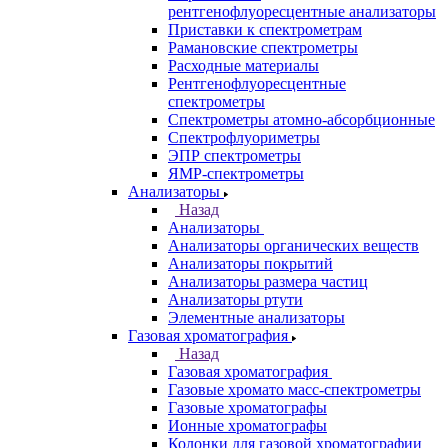
Спектрометры
Автоматические Дозаторы
Атомно-Эмиссионные спектрометры
ВИД спектрофотометры
Дополнительное оборудование для
ААС
ИК-Фурье спектрометры
Инфракрасные микроскопы
Лазерные спектрометры
Масс спектрометры
Оптико-эмиссионные спектрометры
Портативные
рентгенофлуоресцентные анализаторы
Приставки к спектрометрам
Рамановские спектрометры
Расходные материалы
Рентгенофлуоресцентные
спектрометры
Спектрометры атомно-абсорбционные
Спектрофлуориметры
ЭПР спектрометры
ЯМР-спектрометры
Анализаторы
Назад
Анализаторы