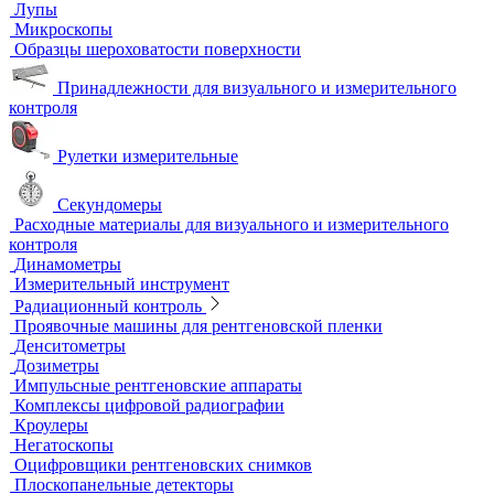
Автоматизированный контроль
Преобразователи и аксессуары
Сканирующие устройства
Соединительные кабели
Ультразвуковой гель
Ультразвуковые расходомеры
Визуальный и измерительный контроль
ВИК
Видеоэндоскопы
Высокоскоростные камеры
Измерители шероховатости
Испытательные динамометрические стенды
Лупы
Микроскопы
Образцы шероховатости поверхности
Принадлежности для визуального и измерительного
контроля
Рулетки измерительные
Секундомеры
Расходные материалы для визуального и измерительного
контроля