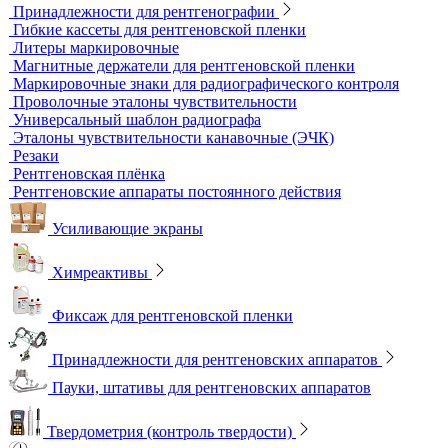
Динамометры
Измерительный инструмент
Радиационный контроль
Проявочные машины для рентгеновской пленки
Денситометры
Дозиметры
Импульсные рентгеновские аппараты
Комплексы цифровой радиографии
Кроулеры
Негатоскопы
Оцифровщики рентгеновских снимков
Плоскопанельные детекторы
Принадлежности для рентгенографии
Гибкие кассеты для рентгеновской пленки
Литеры маркировочные
Магнитные держатели для рентгеновской пленки
Маркировочные знаки для радиографического контроля
Проволочные эталоны чувствительности
Универсальный шаблон радиографа
Эталоны чувствительности канавочные (ЭЧК)
Резаки
Рентгеновская плёнка
Рентгеновские аппараты постоянного действия