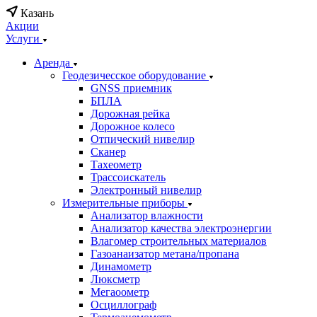
Казань
Акции
Услуги
Аренда
Геодезичесское оборудование
GNSS приемник
БПЛА
Дорожная рейка
Дорожное колесо
Отпический нивелир
Сканер
Тахеометр
Трассоискатель
Электронный нивелир
Измерительные приборы
Анализатор влажности
Анализатор качества электроэнергии
Влагомер строительных материалов
Газоанаизатор метана/пропана
Динамометр
Люксметр
Мегаоометр
Осциллограф