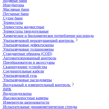
Принадлежности к штативам
Специальные наборы для фотометров
Стекла предметные и покровные
Системы капиллярного электрофореза
Стерилизация и дезинфекция
Сушильные шкафы и муфельные печи
Муфельные печи
Шкафы сушильные
Электропечи низкотемпературные
Термостаты, бани и инкубаторы
Бани
Бани серологические
Водяные бани
Инкубаторы
Масляные бани
Песчаные бани
Сухие бани
Термостаты
Термостаты жидкостные
Термостаты твердотельные
Химическое и биохимическое потребление кислорода
Ультразвуковой неразрушающий контроль
Ультразвуковые дефектоскопы
Ультразвуковые толщиномеры
Стандартные образцы (СОП)