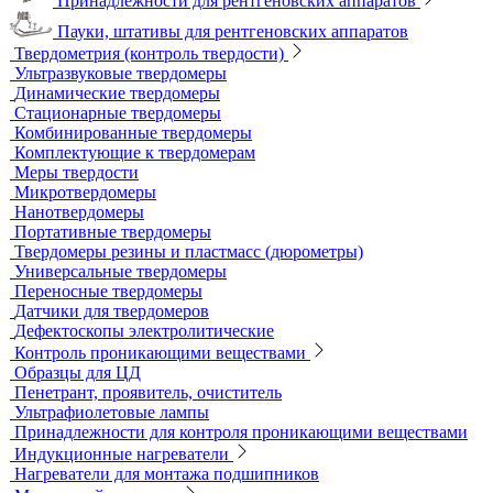
Рентгеновская плёнка
Рентгеновские аппараты постоянного действия
Усиливающие экраны
Химреактивы
Фиксаж для рентгеновской пленки
Принадлежности для рентгеновских аппаратов
Пауки, штативы для рентгеновских аппаратов
Твердометрия (контроль твердости)
Ультразвуковые твердомеры
Динамические твердомеры
Стационарные твердомеры
Комбинированные твердомеры
Комплектующие к твердомерам
Меры твердости
Микротвердомеры
Нанотвердомеры
Портативные твердомеры