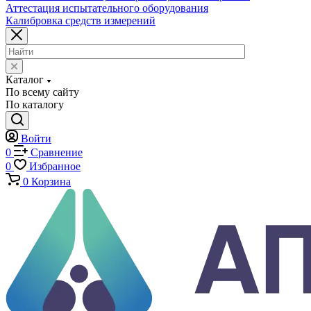
машины
Машины для испытаний на усталость
Машины для испытания пружин
Экстензометры (Измерители деформации)
Системы температурных испытаний
Машины на кручение
Машины на изгиб
Копры маятниковые
Оснастка и приспособления для испытаний
Испытательные прессы
Специализированные машины
Климатические камеры
Механические толщиномеры защитных покрытий
Аттестация испытательного оборудования
Калибровка средств измерений
Каталог
По всему сайту
По каталогу
Войти
0
Сравнение