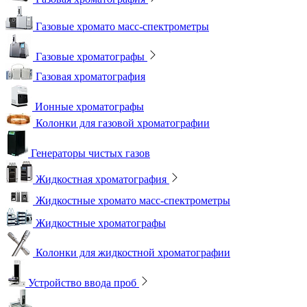
Газовые хромато масс-спектрометры
Газовые хроматографы
Газовая хроматография
Ионные хроматографы
Колонки для газовой хроматографии
Генераторы чистых газов
Жидкостная хроматография
Жидкостные хромато масс-спектрометры
Жидкостные хроматографы
Колонки для жидкостной хроматографии
Устройство ввода проб