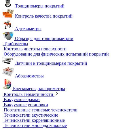
Вихретоковые дефектоскопы
Вихретоковые преобразователи
Вихретоковые толщиномеры
Контрольные образцы для вихретокового контроля
Приборы для измерения электропроводности
Импедансный контроль
Импедансные дефектоскопы
Тестеры
Контроль изоляции и покрытий
Толщиномеры покрытий
Контроль качества покрытий
Адгезиметры
Образцы для толщинометрии
Трибометры
Контроль чистоты поверхности
Оборудование для физических испытаний покрытий
Датчики к толщиномерам покрытий