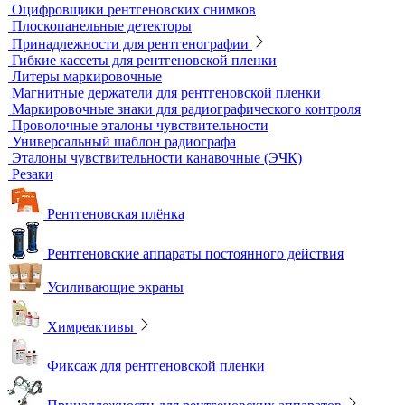
Секундомеры
Расходные материалы для визуального и измерительного
контроля
Динамометры
Измерительный инструмент
Радиационный контроль
Проявочные машины для рентгеновской пленки
Денситометры
Дозиметры
Импульсные рентгеновские аппараты
Комплексы цифровой радиографии
Кроулеры
Негатоскопы
Оцифровщики рентгеновских снимков
Плоскопанельные детекторы
Принадлежности для рентгенографии
Гибкие кассеты для рентгеновской пленки
Литеры маркировочные
Магнитные держатели для рентгеновской пленки
Маркировочные знаки для радиографического контроля
Проволочные эталоны чувствительности
Универсальный шаблон радиографа
Эталоны чувствительности канавочные (ЭЧК)
Резаки