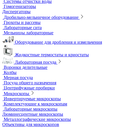
Оксиметры
Промышленные электроды
Перемешивающие устройства
Верхнеприводные мешалки
Магнитные мешалки
Центрифуги
Шейкеры и Встряхиватели (вортексы)
Экстракторы
Водоподготовка
Аквадистилляторы
Бидистилляторы
Деионизаторы
Системы отчистки воды
Гомогенизаторы
Диспергаторы
Дробильно-мельничное оборудование
Грохоты и рассевы
Лабораторные сита
Мельницы лабораторные
Оборудование для дробления и измельчения
Жидкостные термостаты и криостаты
Лабораторная посуда