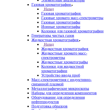
спектрометры
Спектрометры атомно-абсорбционные
Спектрофлуориметры
ЭПР спектрометры
ЯМР-спектрометры
Анализаторы
Назад
Анализаторы
Анализаторы органических веществ
Анализаторы покрытий
Анализаторы размера частиц
Анализаторы ртути
Элементные анализаторы
Газовая хроматография
Назад
Газовая хроматография
Газовые хромато масс-спектрометры
Газовые хроматографы
Ионные хроматографы
Колонки для газовой хроматографии
Генераторы чистых газов
Жидкостная хроматография
Назад
Жидкостная хроматография
Жидкостные хромато масс-