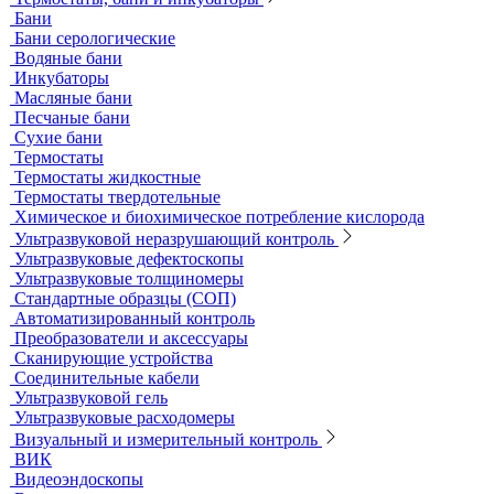
Ареометры
Калибровочные расстворы и реагенты
Комплектующие для КФК
Принадлежности к штативам
Специальные наборы для фотометров
Стекла предметные и покровные
Системы капиллярного электрофореза
Стерилизация и дезинфекция
Сушильные шкафы и муфельные печи
Муфельные печи
Шкафы сушильные
Электропечи низкотемпературные
Термостаты, бани и инкубаторы
Бани
Бани серологические
Водяные бани
Инкубаторы
Масляные бани
Песчаные бани
Сухие бани
Термостаты
Термостаты жидкостные
Термостаты твердотельные
Химическое и биохимическое потребление кислорода
Ультразвуковой неразрушающий контроль