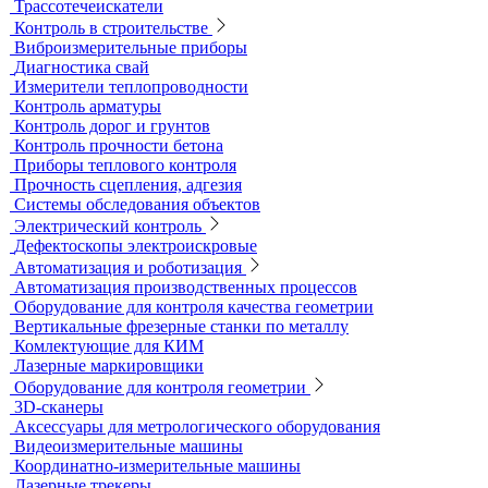
Абразиометры
Блескомеры, колориметры
Контроль герметичности
Вакуумные рамки
Вакуумные установки
Портативные гелиевые течеискатели
Течеискатели акустические
Течеискатели корреляционные
Течеискатели многодатчиковые
Трассотечеискатели
Контроль в строительстве
Виброизмерительные приборы
Диагностика свай
Измерители теплопроводности
Контроль арматуры
Контроль дорог и грунтов
Контроль прочности бетона
Приборы теплового контроля
Прочность сцепления, адгезия
Системы обследования объектов
Электрический контроль