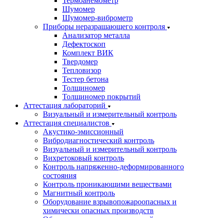
Термоанемометр
Шумомер
Шумомер-виброметр
Приборы неразрашающего контроля
Анализатор металла
Дефектоскоп
Комплект ВИК
Твердомер
Тепловизор
Тестер бетона
Толщиномер
Толщиномер покрытий
Аттестация лабораторий
Визуальный и измерительный контроль
Аттестация специалистов
Акустико-эмиссионный
Вибродиагностический контроль
Визуальный и измерительный контроль
Вихретоковый контроль
Контроль напряженно-деформированного
состояния
Контроль проникающими веществами
Магнитный контроль
Оборудование взрывопожароопасных и
химически опасных производств