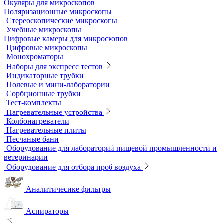
Воронки делительные
Колбы
Мерная посуда
Посуда общего назначения
Центрифужные пробирки
Микроскопы
Инвертируемые микроскопы
Комплектующие к микроскопам
Лабораторные микроскопы
Люминесцентные микроскопы
Металлографические микроскопы
Объективы для микроскопов
Окуляры для микроскопов
Поляризационные микроскопы
Стереоскопические микроскопы
Учебные микроскопы
Цифровые камеры для микроскопов
Цифровые микроскопы
Монохроматоры
Наборы для экспресс тестов
Индикаторные трубки
Полевые и мини-лаборатории
Сорбционные трубки
Тест-комплекты