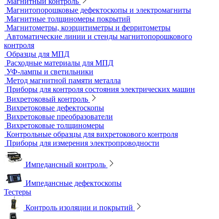
Твердомеры резины и пластмасс (дюрометры)
Универсальные твердомеры
Переносные твердомеры
Датчики для твердомеров
Дефектоскопы электролитические
Контроль проникающими веществами
Образцы для ЦД
Пенетрант, проявитель, очиститель
Ультрафиолетовые лампы
Принадлежности для контроля проникающими веществами
Индукционные нагреватели
Нагреватели для монтажа подшипников
Магнитный контроль
Магнитопорошковые дефектоскопы и электромагниты
Магнитные толщиномеры покрытий
Магнитометры, коэрцитиметры и ферритометры
Автоматические линии и стенды магнитопорошкового
контроля
Образцы для МПД
Расходные материалы для МПД
УФ-лампы и светильники
Метод магнитной памяти металла
Приборы для контроля состояния электрических машин
Вихретоковый контроль