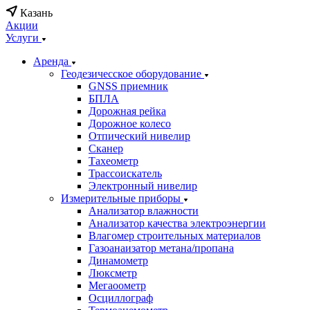
Казань
Акции
Услуги
Аренда
Геодезичесское оборудование
GNSS приемник
БПЛА
Дорожная рейка
Дорожное колесо
Отпический нивелир
Сканер
Тахеометр
Трассоискатель
Электронный нивелир
Измерительные приборы
Анализатор влажности
Анализатор качества электроэнергии
Влагомер строительных материалов
Газоанаизатор метана/пропана
Динамометр
Люксметр
Мегаоометр
Осциллограф