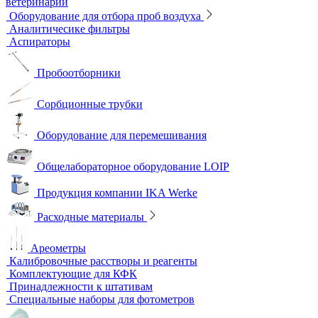
Цифровые микроскопы
Монохроматоры
Наборы для экспресс тестов
Индикаторные трубки
Полевые и мини-лаборатории
Сорбционные трубки
Тест-комплекты
Нагревательные устройства
Колбонагреватели
Нагревательные плиты
Песчаные бани
Оборудование для лабораторий пищевой промышленности и
ветеринарии
Оборудование для отбора проб воздуха
Аналитичесике фильтры
Аспираторы
Пробоотборники
Сорбционные трубки
Оборудование для перемешивания