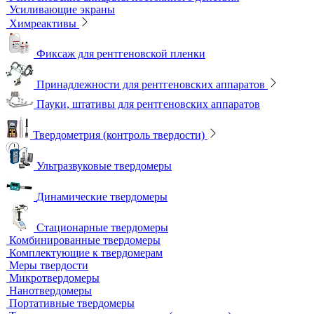
Оцифровщики рентгеновских снимков
Плоскопанельные детекторы
Принадлежности для рентгенографии
Гибкие кассеты для рентгеновской пленки
Литеры маркировочные
Магнитные держатели для рентгеновской пленки
Маркировочные знаки для радиографического контроля
Проволочные эталоны чувствительности
Универсальный шаблон радиографа
Эталоны чувствительности канавочные (ЭЧК)
Резаки
Рентгеновская плёнка
Рентгеновские аппараты постоянного действия
Усиливающие экраны
Химреактивы
Фиксаж для рентгеновской пленки
Принадлежности для рентгеновских аппаратов
Пауки, штативы для рентгеновских аппаратов
Твердометрия (контроль твердости)