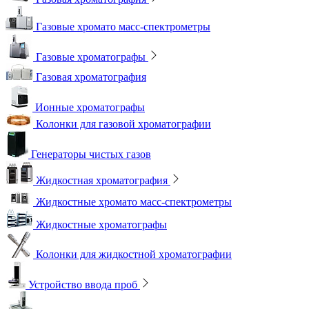
Газовые хромато масс-спектрометры
Газовые хроматографы
Газовая хроматография
Ионные хроматографы
Колонки для газовой хроматографии
Генераторы чистых газов
Жидкостная хроматография
Жидкостные хромато масс-спектрометры
Жидкостные хроматографы
Колонки для жидкостной хроматографии
Устройство ввода проб