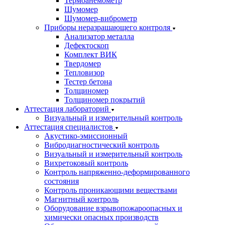
Термоанемометр
Шумомер
Шумомер-виброметр
Приборы неразрашающего контроля
Анализатор металла
Дефектоскоп
Комплект ВИК
Твердомер
Тепловизор
Тестер бетона
Толщиномер
Толщиномер покрытий
Аттестация лабораторий
Визуальный и измерительный контроль
Аттестация специалистов
Акустико-эмиссионный
Вибродиагностический контроль
Визуальный и измерительный контроль
Вихретоковый контроль
Контроль напряженно-деформированного
состояния
Контроль проникающими веществами
Магнитный контроль
Оборудование взрывопожароопасных и
химически опасных производств