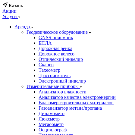
Казань
Акции
Услуги
Аренда
Геодезичесское оборудование
GNSS приемник
БПЛА
Дорожная рейка
Дорожное колесо
Отпический нивелир
Сканер
Тахеометр
Трассоискатель
Электронный нивелир
Измерительные приборы
Анализатор влажности
Анализатор качества электроэнергии
Влагомер строительных материалов
Газоанаизатор метана/пропана
Динамометр
Люксметр
Мегаоометр
Осциллограф