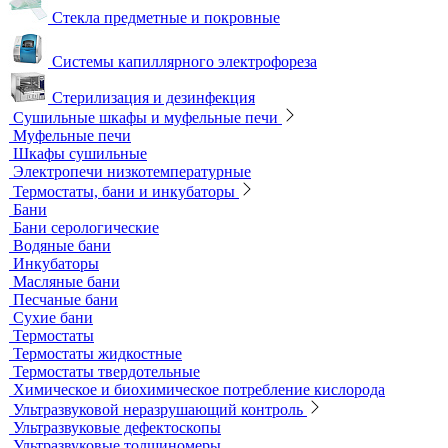
Общелабораторное оборудование LOIP
Продукция компании IKA Werke
Расходные материалы
Ареометры
Калибровочные расстворы и реагенты
Комплектующие для КФК
Принадлежности к штативам
Специальные наборы для фотометров
Стекла предметные и покровные
Системы капиллярного электрофореза
Стерилизация и дезинфекция
Сушильные шкафы и муфельные печи
Муфельные печи
Шкафы сушильные
Электропечи низкотемпературные
Термостаты, бани и инкубаторы
Бани