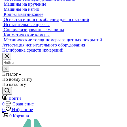
Мультисенсорные и видеоизмерительные машины
Оптические измерительные машины
Приборы для измерения профиля и формы
Промышленные томографы
Фрезерные станки с ЧПУ
Разрушающий контроль
Универсальные гидравлические разрывные машины
Универсальные электромеханические разрывные машины
Машины для испытаний на усталость
Машины для испытания пружин
Экстензометры (Измерители деформации)
Системы температурных испытаний
Машины на кручение
Машины на изгиб
Копры маятниковые
Оснастка и приспособления для испытаний
Испытательные прессы
Специализированные машины
Климатические камеры
Механические толщиномеры защитных покрытий
Аттестация испытательного оборудования
Калибровка средств измерений