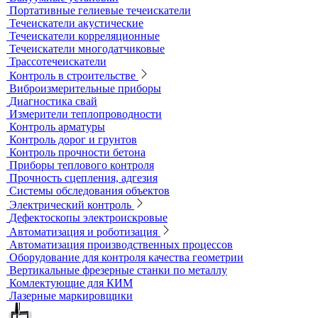
Трибометры
Контроль чистоты поверхности
Оборудование для физических испытаний покрытий
Датчики к толщиномерам покрытий
Абразиометры
Блескомеры, колориметры
Контроль герметичности
Вакуумные рамки
Вакуумные установки
Портативные гелиевые течеискатели
Течеискатели акустические
Течеискатели корреляционные
Течеискатели многодатчиковые
Трассотечеискатели
Контроль в строительстве
Виброизмерительные приборы
Диагностика свай
Измерители теплопроводности
Контроль арматуры
Контроль дорог и грунтов
Контроль прочности бетона