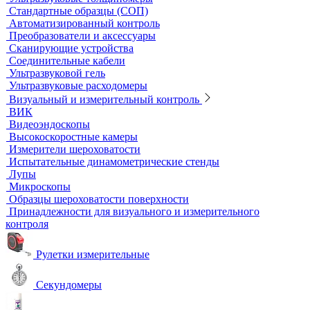
Бани серологические
Водяные бани
Инкубаторы
Масляные бани
Песчаные бани
Сухие бани
Термостаты
Термостаты жидкостные
Термостаты твердотельные
Химическое и биохимическое потребление кислорода
Ультразвуковой неразрушающий контроль
Ультразвуковые дефектоскопы
Ультразвуковые толщиномеры
Стандартные образцы (СОП)
Автоматизированный контроль
Преобразователи и аксессуары
Сканирующие устройства
Соединительные кабели
Ультразвуковой гель
Ультразвуковые расходомеры
Визуальный и измерительный контроль
ВИК
Видеоэндоскопы
Высокоскоростные камеры
Измерители шероховатости