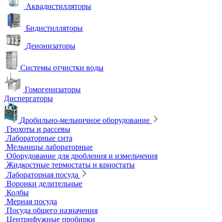
Мультипараметровые приборы
ОВП-метры
Оксиметры
Промышленные электроды
Перемешивающие устройства
Верхнеприводные мешалки
Магнитные мешалки
Центрифуги
Шейкеры и Встряхиватели (вортексы)
Экстракторы
Водоподготовка
Аквадистилляторы
Бидистилляторы
Деионизаторы
Системы отчистки воды
Гомогенизаторы
Диспергаторы