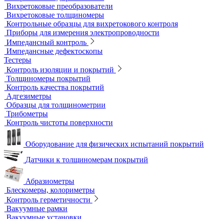
Магнитный контроль
Магнитопорошковые дефектоскопы и электромагниты
Магнитные толщиномеры покрытий
Магнитометры, коэрцитиметры и ферритометры
Автоматические линии и стенды магнитопорошкового
контроля
Образцы для МПД
Расходные материалы для МПД
УФ-лампы и светильники
Метод магнитной памяти металла
Приборы для контроля состояния электрических машин
Вихретоковый контроль
Вихретоковые дефектоскопы
Вихретоковые преобразователи
Вихретоковые толщиномеры
Контрольные образцы для вихретокового контроля
Приборы для измерения электропроводности
Импедансный контроль
Импедансные дефектоскопы
Тестеры
Контроль изоляции и покрытий
Толщиномеры покрытий
Контроль качества покрытий
Адгезиметры
Образцы для толщинометрии