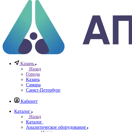
Телефоны
+7 (812) 640-40-13
По всем вопросам
8 800 777 20 78
Отдел неразрушающего контроля
+7 965 786 38 77
Отдел контрольно измерительных приборов
Заказать звонок
0
0
0
Казань