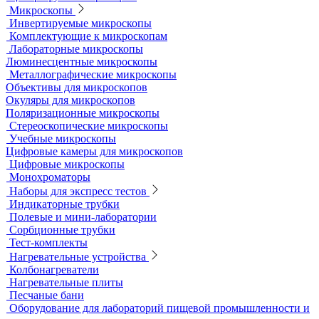
Дробильно-мельничное оборудование
Грохоты и рассевы
Лабораторные сита
Мельницы лабораторные
Оборудование для дробления и измельчения
Жидкостные термостаты и криостаты
Лабораторная посуда
Воронки делительные
Колбы
Мерная посуда
Посуда общего назначения
Центрифужные пробирки
Микроскопы
Инвертируемые микроскопы
Комплектующие к микроскопам
Лабораторные микроскопы
Люминесцентные микроскопы
Металлографические микроскопы
Объективы для микроскопов
Окуляры для микроскопов
Поляризационные микроскопы
Стереоскопические микроскопы
Учебные микроскопы
Цифровые камеры для микроскопов