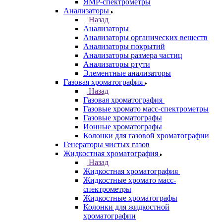
Масс спектрометры
Оптико-эмиссионные спектрометры
Портативные
рентгенофлуоресцентные анализаторы
Приставки к спектрометрам
Рамановские спектрометры
Расходные материалы
Рентгенофлуоресцентные
спектрометры
Спектрометры атомно-абсорбционные
Спектрофлуориметры
ЭПР спектрометры
ЯМР-спектрометры
Анализаторы
Назад
Анализаторы
Анализаторы органических веществ
Анализаторы покрытий
Анализаторы размера частиц
Анализаторы ртути
Элементные анализаторы
Газовая хроматография
Назад
Газовая хроматография
Газовые хромато масс-спектрометры