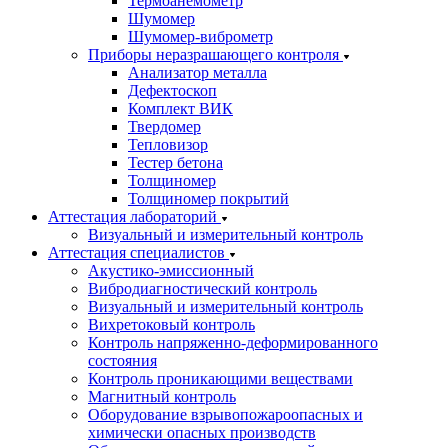
Термоанемометр
Шумомер
Шумомер-виброметр
Приборы неразрашающего контроля
Анализатор металла
Дефектоскоп
Комплект ВИК
Твердомер
Тепловизор
Тестер бетона
Толщиномер
Толщиномер покрытий
Аттестация лабораторий
Визуальный и измерительный контроль
Аттестация специалистов
Акустико-эмиссионный
Вибродиагностический контроль
Визуальный и измерительный контроль
Вихретоковый контроль
Контроль напряженно-деформированного
состояния
Контроль проникающими веществами
Магнитный контроль
Оборудование взрывопожароопасных и
химически опасных производств