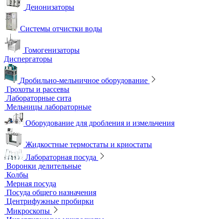
Перемешивающие устройства
Верхнеприводные мешалки
Магнитные мешалки
Центрифуги
Шейкеры и Встряхиватели (вортексы)
Экстракторы
Водоподготовка
Аквадистилляторы
Бидистилляторы
Деионизаторы
Системы отчистки воды
Гомогенизаторы
Диспергаторы
Дробильно-мельничное оборудование
Грохоты и рассевы
Лабораторные сита