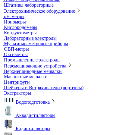
Титраторы
Ультразвуковые ванны и мойки
Устройства для сушки посуды
Холодильники лабораторные
Шкафы общелабораторные
Штативы лабораторные
Электрохимическое оборудование
pH-метры
Иономеры
Кислородомеры
Кондуктометры
Лабораторные электроды
Мультипараметровые приборы
ОВП-метры
Оксиметры
Промышленные электроды