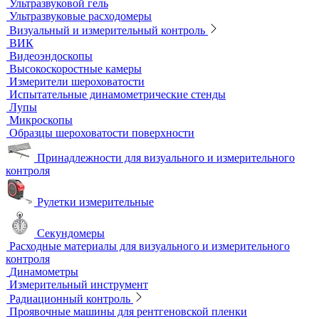
Сухие бани
Термостаты
Термостаты жидкостные
Термостаты твердотельные
Химическое и биохимическое потребление кислорода
Ультразвуковой неразрушающий контроль
Ультразвуковые дефектоскопы
Ультразвуковые толщиномеры
Стандартные образцы (СОП)
Автоматизированный контроль
Преобразователи и аксессуары
Сканирующие устройства
Соединительные кабели
Ультразвуковой гель
Ультразвуковые расходомеры
Визуальный и измерительный контроль
ВИК
Видеоэндоскопы
Высокоскоростные камеры
Измерители шероховатости
Испытательные динамометрические стенды
Лупы
Микроскопы
Образцы шероховатости поверхности