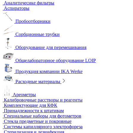
Монохроматоры
Наборы для экспресс тестов
Индикаторные трубки
Полевые и мини-лаборатории
Сорбционные трубки
Тест-комплекты
Нагревательные устройства
Колбонагреватели
Нагревательные плиты
Песчаные бани
Оборудование для лабораторий пищевой промышленности и
ветеринарии
Оборудование для отбора проб воздуха
Аналитичесике фильтры
Аспираторы
Пробоотборники
Сорбционные трубки
Оборудование для перемешивания
Общелабораторное оборудование LOIP