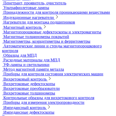
Комбинированные твердомеры
Комплектующие к твердомерам
Меры твердости
Микротвердомеры
Нанотвердомеры
Портативные твердомеры
Твердомеры резины и пластмасс (дюрометры)
Универсальные твердомеры
Переносные твердомеры
Датчики для твердомеров
Дефектоскопы электролитические
Контроль проникающими веществами
Образцы для ЦД
Пенетрант, проявитель, очиститель
Ультрафиолетовые лампы
Принадлежности для контроля проникающими веществами
Индукционные нагреватели
Нагреватели для монтажа подшипников
Магнитный контроль
Магнитопорошковые дефектоскопы и электромагниты
Магнитные толщиномеры покрытий
Магнитометры, коэрцитиметры и ферритометры
Автоматические линии и стенды магнитопорошкового
контроля