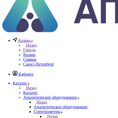
8 800 777 20 78
Отдел неразрушающего контроля
+7 965 786 38 77
Отдел контрольно измерительных приборов
Заказать звонок
0
0
0
Казань
Назад
Города
Казань