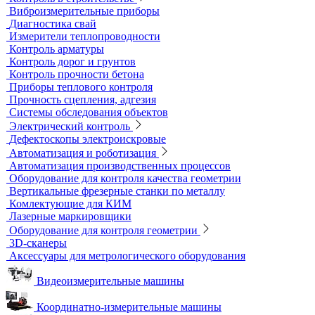
Абразиометры
Блескомеры, колориметры
Контроль герметичности
Вакуумные рамки
Вакуумные установки
Портативные гелиевые течеискатели
Течеискатели акустические
Течеискатели корреляционные
Течеискатели многодатчиковые
Трассотечеискатели
Контроль в строительстве
Виброизмерительные приборы
Диагностика свай
Измерители теплопроводности
Контроль арматуры
Контроль дорог и грунтов
Контроль прочности бетона
Приборы теплового контроля
Прочность сцепления, адгезия
Системы обследования объектов
Электрический контроль
Дефектоскопы электроискровые