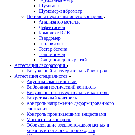
Термоанемометр
Шумомер
Шумомер-виброметр
Приборы неразрашающего контроля
Анализатор металла
Дефектоскоп
Комплект ВИК
Твердомер
Тепловизор
Тестер бетона
Толщиномер
Толщиномер покрытий
Аттестация лабораторий
Визуальный и измерительный контроль
Аттестация специалистов
Акустико-эмиссионный
Вибродиагностический контроль
Визуальный и измерительный контроль
Вихретоковый контроль
Контроль напряженно-деформированного
состояния
Контроль проникающими веществами
Магнитный контроль
Оборудование взрывопожароопасных и
химически опасных производств