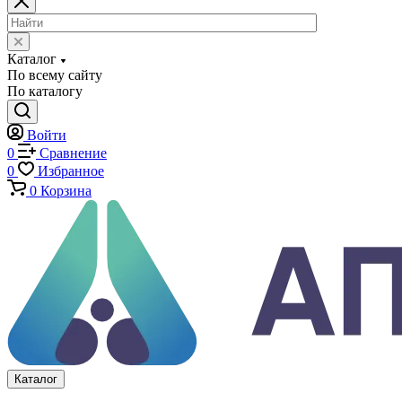
Оснастка и приспособления для испытаний
Испытательные прессы
Специализированные машины
Климатические камеры
Механические толщиномеры защитных покрытий
Аттестация испытательного оборудования
Калибровка средств измерений
Каталог
По всему сайту
По каталогу
Войти
0
Сравнение
0
Избранное
0
Корзина