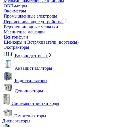
Штативы лабораторные
Электрохимическое оборудование
pH-метры
Иономеры
Кислородомеры
Кондуктометры
Лабораторные электроды
Мультипараметровые приборы
ОВП-метры
Оксиметры
Промышленные электроды
Перемешивающие устройства
Верхнеприводные мешалки
Магнитные мешалки
Центрифуги
Шейкеры и Встряхиватели (вортексы)
Экстракторы
Водоподготовка
Аквадистилляторы
Бидистилляторы