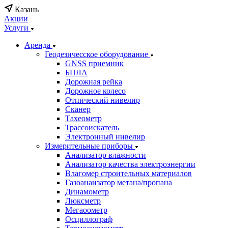
Казань
Акции
Услуги
Аренда
Геодезичесское оборудование
GNSS приемник
БПЛА
Дорожная рейка
Дорожное колесо
Отпический нивелир
Сканер
Тахеометр
Трассоискатель
Электронный нивелир
Измерительные приборы
Анализатор влажности
Анализатор качества электроэнергии
Влагомер строительных материалов
Газоанаизатор метана/пропана
Динамометр
Люксметр
Мегаоометр
Осциллограф