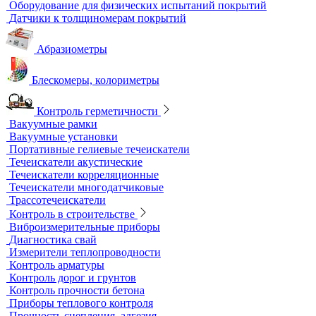
Тестеры
Контроль изоляции и покрытий
Толщиномеры покрытий
Контроль качества покрытий
Адгезиметры
Образцы для толщинометрии
Трибометры
Контроль чистоты поверхности
Оборудование для физических испытаний покрытий
Датчики к толщиномерам покрытий
Абразиометры
Блескомеры, колориметры
Контроль герметичности
Вакуумные рамки
Вакуумные установки
Портативные гелиевые течеискатели
Течеискатели акустические
Течеискатели корреляционные
Течеискатели многодатчиковые
Трассотечеискатели
Контроль в строительстве