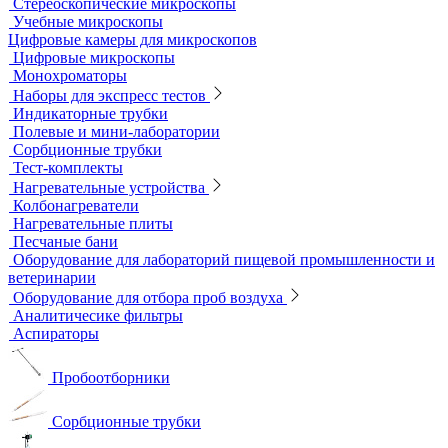
Инвертируемые микроскопы
Комплектующие к микроскопам
Лабораторные микроскопы
Люминесцентные микроскопы
Металлографические микроскопы
Объективы для микроскопов
Окуляры для микроскопов
Поляризационные микроскопы
Стереоскопические микроскопы
Учебные микроскопы
Цифровые камеры для микроскопов
Цифровые микроскопы
Монохроматоры
Наборы для экспресс тестов
Индикаторные трубки
Полевые и мини-лаборатории
Сорбционные трубки
Тест-комплекты
Нагревательные устройства
Колбонагреватели
Нагревательные плиты
Песчаные бани
Оборудование для лабораторий пищевой промышленности и
ветеринарии
Оборудование для отбора проб воздуха