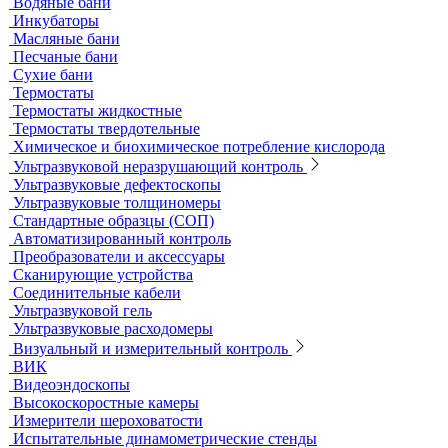
Сушильные шкафы и муфельные печи
Муфельные печи
Шкафы сушильные
Электропечи низкотемпературные
Термостаты, бани и инкубаторы
Бани
Бани серологические
Водяные бани
Инкубаторы
Масляные бани
Песчаные бани
Сухие бани
Термостаты
Термостаты жидкостные
Термостаты твердотельные
Химическое и биохимическое потребление кислорода
Ультразвуковой неразрушающий контроль
Ультразвуковые дефектоскопы
Ультразвуковые толщиномеры
Стандартные образцы (СОП)
Автоматизированный контроль
Преобразователи и аксессуары
Сканирующие устройства
Соединительные кабели