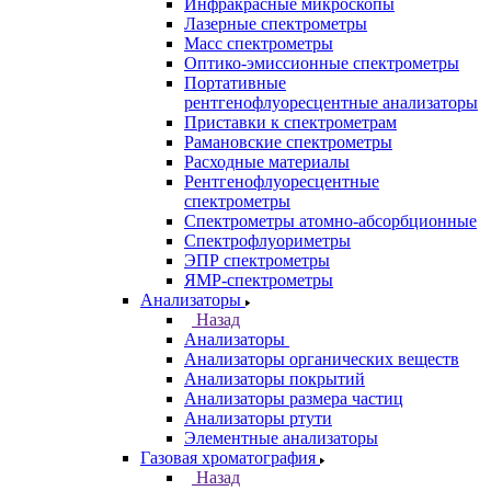
Назад
Спектрометры
Автоматические Дозаторы
Атомно-Эмиссионные спектрометры
ВИД спектрофотометры
Дополнительное оборудование для
ААС
ИК-Фурье спектрометры
Инфракрасные микроскопы
Лазерные спектрометры
Масс спектрометры
Оптико-эмиссионные спектрометры
Портативные
рентгенофлуоресцентные анализаторы
Приставки к спектрометрам
Рамановские спектрометры
Расходные материалы
Рентгенофлуоресцентные
спектрометры
Спектрометры атомно-абсорбционные
Спектрофлуориметры
ЭПР спектрометры
ЯМР-спектрометры
Анализаторы
Назад