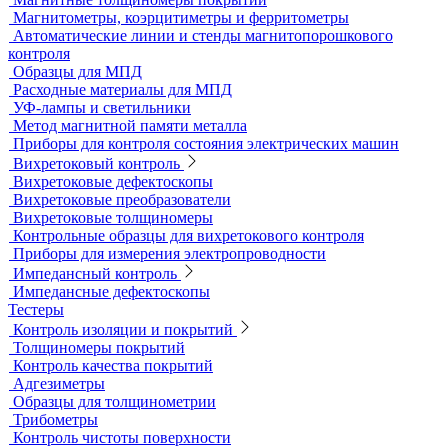
Пенетрант, проявитель, очиститель
Ультрафиолетовые лампы
Принадлежности для контроля проникающими веществами
Индукционные нагреватели
Нагреватели для монтажа подшипников
Магнитный контроль
Магнитопорошковые дефектоскопы и электромагниты
Магнитные толщиномеры покрытий
Магнитометры, коэрцитиметры и ферритометры
Автоматические линии и стенды магнитопорошкового
контроля
Образцы для МПД
Расходные материалы для МПД
УФ-лампы и светильники
Метод магнитной памяти металла
Приборы для контроля состояния электрических машин
Вихретоковый контроль
Вихретоковые дефектоскопы
Вихретоковые преобразователи
Вихретоковые толщиномеры
Контрольные образцы для вихретокового контроля
Приборы для измерения электропроводности
Импедансный контроль
Импедансные дефектоскопы