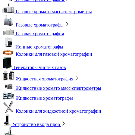
Газовые хромато масс-спектрометры
Газовые хроматографы
Газовая хроматография
Ионные хроматографы
Колонки для газовой хроматографии
Генераторы чистых газов
Жидкостная хроматография
Жидкостные хромато масс-спектрометры
Жидкостные хроматографы
Колонки для жидкостной хроматографии
Устройство ввода проб