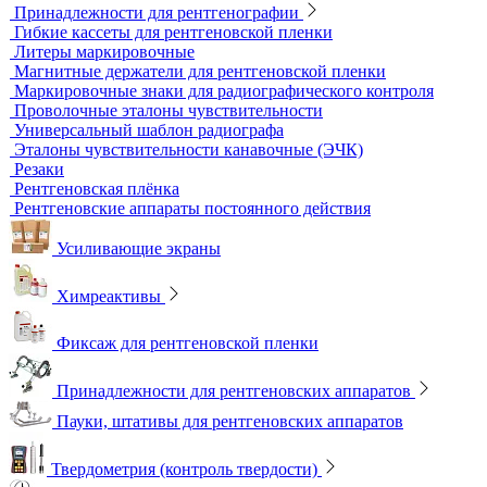
Денситометры
Дозиметры
Импульсные рентгеновские аппараты
Комплексы цифровой радиографии
Кроулеры
Негатоскопы
Оцифровщики рентгеновских снимков
Плоскопанельные детекторы
Принадлежности для рентгенографии
Гибкие кассеты для рентгеновской пленки
Литеры маркировочные
Магнитные держатели для рентгеновской пленки
Маркировочные знаки для радиографического контроля
Проволочные эталоны чувствительности
Универсальный шаблон радиографа
Эталоны чувствительности канавочные (ЭЧК)
Резаки
Рентгеновская плёнка
Рентгеновские аппараты постоянного действия
Усиливающие экраны
Химреактивы