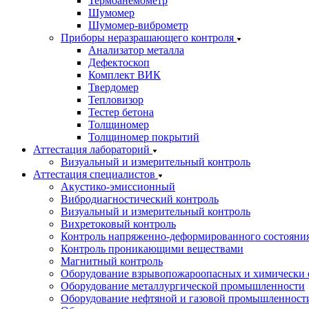
Термоанемометр
Шумомер
Шумомер-виброметр
Приборы неразрашающего контроля
Анализатор металла
Дефектоскоп
Комплект ВИК
Твердомер
Тепловизор
Тестер бетона
Толщиномер
Толщиномер покрытий
Аттестация лабораторий
Визуальный и измерительный контроль
Аттестация специалистов
Акустико-эмиссионный
Вибродиагностический контроль
Визуальный и измерительный контроль
Вихретоковый контроль
Контроль напряженно-деформированного состояни
Контроль проникающими веществами
Магнитный контроль
Оборудование взрывопожароопасных и химически 
Оборудование металлургической промышленности
Оборудование нефтяной и газовой промышленност