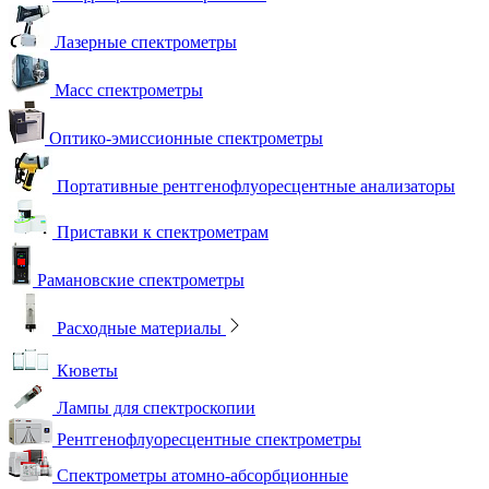
Лазерные спектрометры
Масс спектрометры
Оптико-эмиссионные спектрометры
Портативные рентгенофлуоресцентные анализаторы
Приставки к спектрометрам
Рамановские спектрометры
Расходные материалы
Кюветы
Лампы для спектроскопии
Рентгенофлуоресцентные спектрометры
Спектрометры атомно-абсорбционные