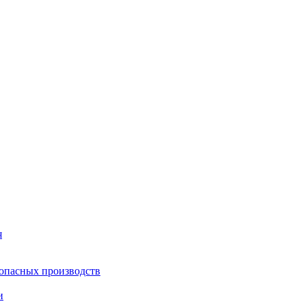
я
опасных производств
и