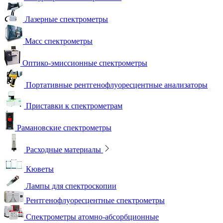
Лазерные спектрометры
Масс спектрометры
Оптико-эмиссионные спектрометры
Портативные рентгенофлуоресцентные анализаторы
Приставки к спектрометрам
Рамановские спектрометры
Расходные материалы
Кюветы
Лампы для спектроскопии
Рентгенофлуоресцентные спектрометры
Спектрометры атомно-абсорбционные