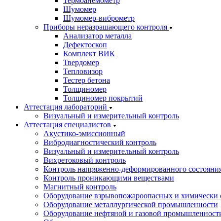
Термоанемометр
Шумомер
Шумомер-виброметр
Приборы неразрашающего контроля
Анализатор металла
Дефектоскоп
Комплект ВИК
Твердомер
Тепловизор
Тестер бетона
Толщиномер
Толщиномер покрытий
Аттестация лабораторий
Визуальный и измерительный контроль
Аттестация специалистов
Акустико-эмиссионный
Вибродиагностический контроль
Визуальный и измерительный контроль
Вихретоковый контроль
Контроль напряженно-деформированного состояни
Контроль проникающими веществами
Магнитный контроль
Оборудование взрывопожароопасных и химически 
Оборудование металлургической промышленности
Оборудование нефтяной и газовой промышленност