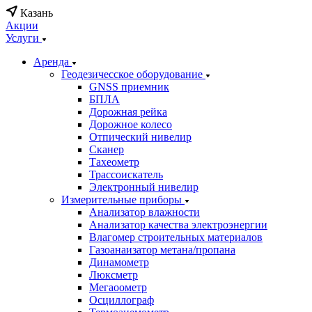
Казань
Акции
Услуги
Аренда
Геодезичесское оборудование
GNSS приемник
БПЛА
Дорожная рейка
Дорожное колесо
Отпический нивелир
Сканер
Тахеометр
Трассоискатель
Электронный нивелир
Измерительные приборы
Анализатор влажности
Анализатор качества электроэнергии
Влагомер строительных материалов
Газоанаизатор метана/пропана
Динамометр
Люксметр
Мегаоометр
Осциллограф