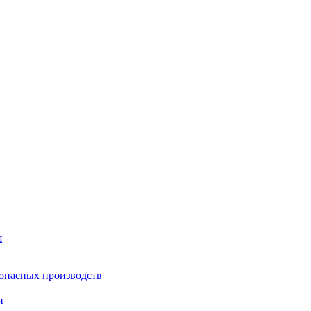
я
опасных производств
и