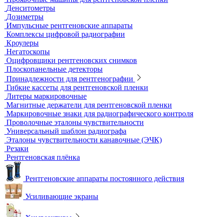
Микроскопы
Образцы шероховатости поверхности
Принадлежности для визуального и измерительного
контроля
Рулетки измерительные
Секундомеры
Расходные материалы для визуального и измерительного
контроля
Динамометры
Измерительный инструмент
Радиационный контроль
Проявочные машины для рентгеновской пленки
Денситометры
Дозиметры
Импульсные рентгеновские аппараты
Комплексы цифровой радиографии
Кроулеры
Негатоскопы
Оцифровщики рентгеновских снимков
Плоскопанельные детекторы
Принадлежности для рентгенографии
Гибкие кассеты для рентгеновской пленки
Литеры маркировочные