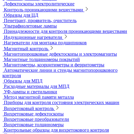
Стационарные твердомеры
Комбинированные твердомеры
Комплектующие к твердомерам
Меры твердости
Микротвердомеры
Нанотвердомеры
Портативные твердомеры
Твердомеры резины и пластмасс (дюрометры)
Универсальные твердомеры
Переносные твердомеры
Датчики для твердомеров
Дефектоскопы электролитические
Контроль проникающими веществами
Образцы для ЦД
Пенетрант, проявитель, очиститель
Ультрафиолетовые лампы
Принадлежности для контроля проникающими веществами
Индукционные нагреватели
Нагреватели для монтажа подшипников
Магнитный контроль
Магнитопорошковые дефектоскопы и электромагниты
Магнитные толщиномеры покрытий