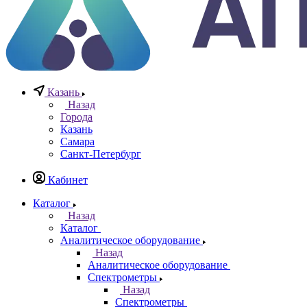
+7 965 786 38 77
Отдел контрольно измерительных приборов
Заказать звонок
0
0
0
Казань
Назад
Города
Казань
Самара