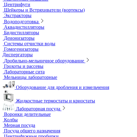
Лабораторные электроды
Мультипараметровые приборы
ОВП-метры
Оксиметры
Промышленные электроды
Перемешивающие устройства
Верхнеприводные мешалки
Магнитные мешалки
Центрифуги
Шейкеры и Встряхиватели (вортексы)
Экстракторы
Водоподготовка
Аквадистилляторы
Бидистилляторы
Деионизаторы
Системы отчистки воды
Гомогенизаторы
Диспергаторы
Дробильно-мельничное оборудование