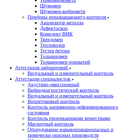
Термоанемометр
Шумомер
Шумомер-виброметр
Приборы неразрашающего контроля
Анализатор металла
Дефектоскоп
Комплект ВИК
Твердомер
Тепловизор
Тестер бетона
Толщиномер
Толщиномер покрытий
Аттестация лабораторий
Визуальный и измерительный контроль
Аттестация специалистов
Акустико-эмиссионный
Вибродиагностический контроль
Визуальный и измерительный контроль
Вихретоковый контроль
Контроль напряженно-деформированного
состояния
Контроль проникающими веществами
Магнитный контроль
Оборудование взрывопожароопасных и
химически опасных производств