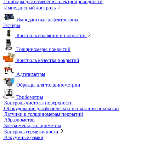
Магнитометры, коэрцитиметры и ферритометры
Автоматические линии и стенды магнитопорошкового
контроля
Образцы для МПД
Расходные материалы для МПД
УФ-лампы и светильники
Метод магнитной памяти металла
Приборы для контроля состояния электрических машин
Вихретоковый контроль
Вихретоковые дефектоскопы
Вихретоковые преобразователи
Вихретоковые толщиномеры
Контрольные образцы для вихретокового контроля
Приборы для измерения электропроводности
Импедансный контроль
Импедансные дефектоскопы
Тестеры
Контроль изоляции и покрытий
Толщиномеры покрытий
Контроль качества покрытий