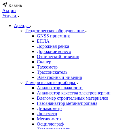
Казань
Акции
Услуги
Аренда
Геодезичесское оборудование
GNSS приемник
БПЛА
Дорожная рейка
Дорожное колесо
Отпический нивелир
Сканер
Тахеометр
Трассоискатель
Электронный нивелир
Измерительные приборы
Анализатор влажности
Анализатор качества электроэнергии
Влагомер строительных материалов
Газоанаизатор метана/пропана
Динамометр
Люксметр
Мегаоометр
Осциллограф