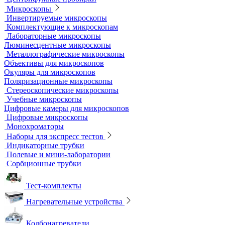
Грохоты и рассевы
Лабораторные сита
Мельницы лабораторные
Оборудование для дробления и измельчения
Жидкостные термостаты и криостаты
Лабораторная посуда
Воронки делительные
Колбы
Мерная посуда
Посуда общего назначения
Центрифужные пробирки
Микроскопы
Инвертируемые микроскопы
Комплектующие к микроскопам
Лабораторные микроскопы
Люминесцентные микроскопы
Металлографические микроскопы
Объективы для микроскопов
Окуляры для микроскопов
Поляризационные микроскопы
Стереоскопические микроскопы
Учебные микроскопы