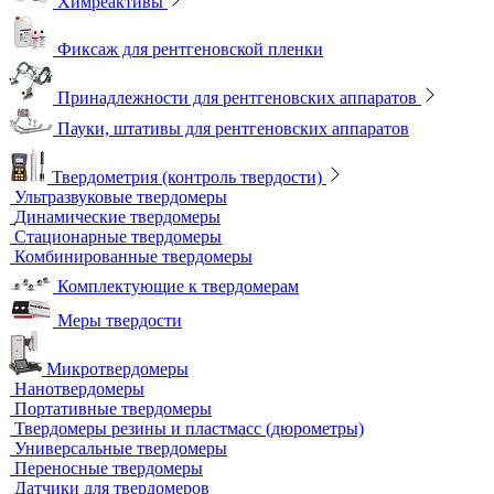
Магнитные держатели для рентгеновской пленки
Маркировочные знаки для радиографического контроля
Проволочные эталоны чувствительности
Универсальный шаблон радиографа
Эталоны чувствительности канавочные (ЭЧК)
Резаки
Рентгеновская плёнка
Рентгеновские аппараты постоянного действия
Усиливающие экраны
Химреактивы
Фиксаж для рентгеновской пленки
Принадлежности для рентгеновских аппаратов
Пауки, штативы для рентгеновских аппаратов
Твердометрия (контроль твердости)
Ультразвуковые твердомеры
Динамические твердомеры