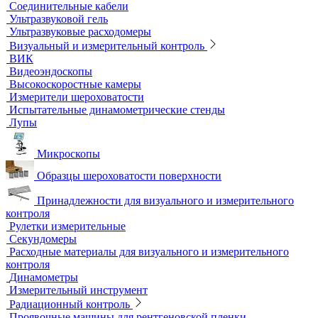
Песчаные бани
Сухие бани
Термостаты
Термостаты жидкостные
Термостаты твердотельные
Химическое и биохимическое потребление кислорода
Ультразвуковой неразрушающий контроль
Ультразвуковые дефектоскопы
Ультразвуковые толщиномеры
Стандартные образцы (СОП)
Автоматизированный контроль
Преобразователи и аксессуары
Сканирующие устройства
Соединительные кабели
Ультразвуковой гель
Ультразвуковые расходомеры
Визуальный и измерительный контроль
ВИК
Видеоэндоскопы
Высокоскоростные камеры
Измерители шероховатости
Испытательные динамометрические стенды
Лупы