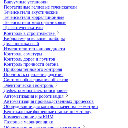
Адгезиметры
Образцы для толщинометрии
Трибометры
Контроль чистоты поверхности
Оборудование для физических испытаний покрытий
Датчики к толщиномерам покрытий
Абразиометры
Блескомеры, колориметры
Контроль герметичности
Вакуумные рамки
Вакуумные установки
Портативные гелиевые течеискатели
Течеискатели акустические
Течеискатели корреляционные
Течеискатели многодатчиковые
Трассотечеискатели
Контроль в строительстве
Виброизмерительные приборы
Диагностика свай
Измерители теплопроводности
Контроль арматуры
Контроль дорог и грунтов