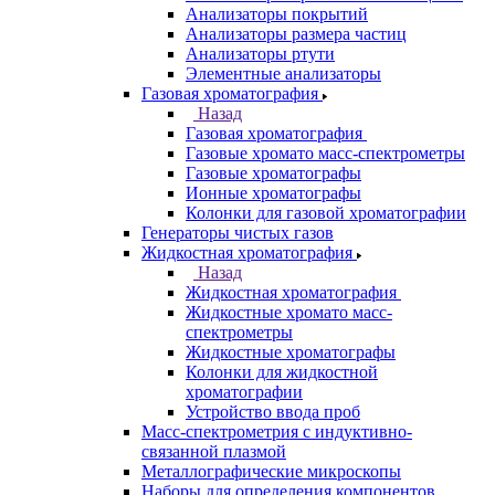
Приставки к спектрометрам
Рамановские спектрометры
Расходные материалы
Рентгенофлуоресцентные
спектрометры
Спектрометры атомно-абсорбционные
Спектрофлуориметры
ЭПР спектрометры
ЯМР-спектрометры
Анализаторы
Назад
Анализаторы
Анализаторы органических веществ
Анализаторы покрытий
Анализаторы размера частиц
Анализаторы ртути
Элементные анализаторы
Газовая хроматография
Назад
Газовая хроматография
Газовые хромато масс-спектрометры
Газовые хроматографы
Ионные хроматографы
Колонки для газовой хроматографии
Генераторы чистых газов