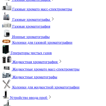
Газовые хромато масс-спектрометры
Газовые хроматографы
Газовая хроматография
Ионные хроматографы
Колонки для газовой хроматографии
Генераторы чистых газов
Жидкостная хроматография
Жидкостные хромато масс-спектрометры
Жидкостные хроматографы
Колонки для жидкостной хроматографии
Устройство ввода проб