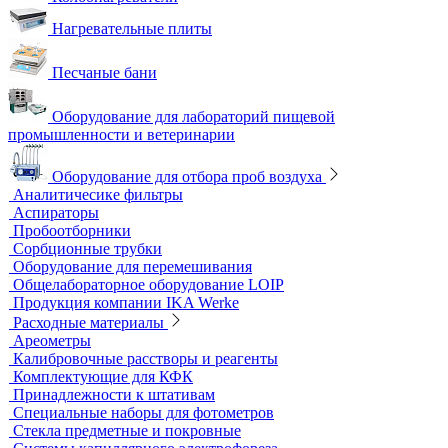
Цифровые камеры для микроскопов
Цифровые микроскопы
Монохроматоры
Наборы для экспресс тестов
Индикаторные трубки
Полевые и мини-лаборатории
Сорбционные трубки
Тест-комплекты
Нагревательные устройства
Колбонагреватели
Нагревательные плиты
Песчаные бани
Оборудование для лабораторий пищевой
промышленности и ветеринарии
Оборудование для отбора проб воздуха
Аналитичесике фильтры