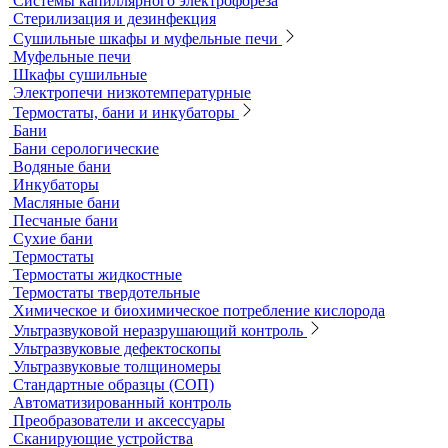
Аспираторы
Пробоотборники
Сорбционные трубки
Оборудование для перемешивания
Общелабораторное оборудование LOIP
Продукция компании IKA Werke
Расходные материалы
Ареометры
Калибровочные расстворы и реагенты
Комплектующие для КФК
Принадлежности к штативам
Специальные наборы для фотометров
Стекла предметные и покровные
Системы капиллярного электрофореза
Стерилизация и дезинфекция
Сушильные шкафы и муфельные печи
Муфельные печи
Шкафы сушильные
Электропечи низкотемпературные
Термостаты, бани и инкубаторы
Бани
Бани серологические
Водяные бани
Инкубаторы
Масляные бани