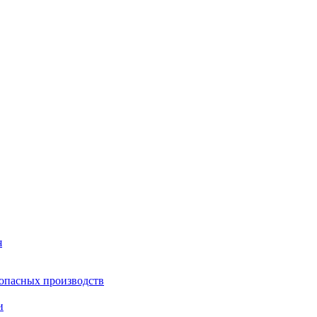
я
опасных производств
и