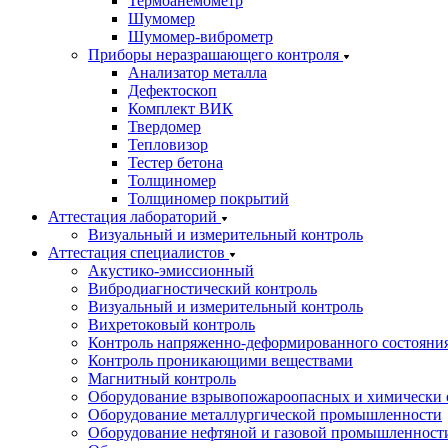
Термоанемометр
Шумомер
Шумомер-виброметр
Приборы неразрашающего контроля
Анализатор металла
Дефектоскоп
Комплект ВИК
Твердомер
Тепловизор
Тестер бетона
Толщиномер
Толщиномер покрытий
Аттестация лабораторий
Визуальный и измерительный контроль
Аттестация специалистов
Акустико-эмиссионный
Вибродиагностический контроль
Визуальный и измерительный контроль
Вихретоковый контроль
Контроль напряженно-деформированного состояни
Контроль проникающими веществами
Магнитный контроль
Оборудование взрывопожароопасных и химически 
Оборудование металлургической промышленности
Оборудование нефтяной и газовой промышленност