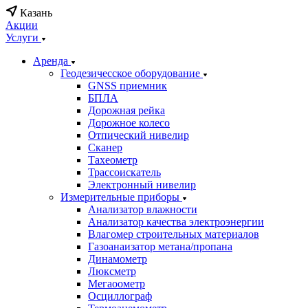
Казань
Акции
Услуги
Аренда
Геодезичесское оборудование
GNSS приемник
БПЛА
Дорожная рейка
Дорожное колесо
Отпический нивелир
Сканер
Тахеометр
Трассоискатель
Электронный нивелир
Измерительные приборы
Анализатор влажности
Анализатор качества электроэнергии
Влагомер строительных материалов
Газоанаизатор метана/пропана
Динамометр
Люксметр
Мегаоометр
Осциллограф