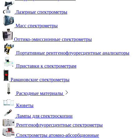
Лазерные спектрометры
Масс спектрометры
Оптико-эмиссионные спектрометры
Портативные рентгенофлуоресцентные анализаторы
Приставки к спектрометрам
Рамановские спектрометры
Расходные материалы
Кюветы
Лампы для спектроскопии
Рентгенофлуоресцентные спектрометры
Спектрометры атомно-абсорбционные