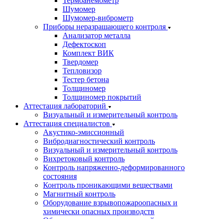
Термоанемометр
Шумомер
Шумомер-виброметр
Приборы неразрашающего контроля
Анализатор металла
Дефектоскоп
Комплект ВИК
Твердомер
Тепловизор
Тестер бетона
Толщиномер
Толщиномер покрытий
Аттестация лабораторий
Визуальный и измерительный контроль
Аттестация специалистов
Акустико-эмиссионный
Вибродиагностический контроль
Визуальный и измерительный контроль
Вихретоковый контроль
Контроль напряженно-деформированного
состояния
Контроль проникающими веществами
Магнитный контроль
Оборудование взрывопожароопасных и
химически опасных производств