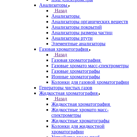
Спектрофлуориметры
ЭПР спектрометры
ЯМР-спектрометры
Анализаторы
Назад
Анализаторы
Анализаторы органических веществ
Анализаторы покрытий
Анализаторы размера частиц
Анализаторы ртути
Элементные анализаторы
Газовая хроматография
Назад
Газовая хроматография
Газовые хромато масс-спектрометры
Газовые хроматографы
Ионные хроматографы
Колонки для газовой хроматографии
Генераторы чистых газов
Жидкостная хроматография
Назад
Жидкостная хроматография
Жидкостные хромато масс-
спектрометры
Жидкостные хроматографы