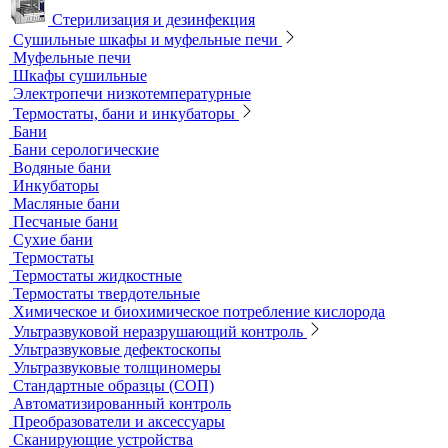
Системы капиллярного электрофореза
Стерилизация и дезинфекция
Сушильные шкафы и муфельные печи
Муфельные печи
Шкафы сушильные
Электропечи низкотемпературные
Термостаты, бани и инкубаторы
Бани
Бани серологические
Водяные бани
Инкубаторы
Масляные бани
Песчаные бани
Сухие бани
Термостаты
Термостаты жидкостные
Термостаты твердотельные
Химическое и биохимическое потребление кислорода
Ультразвуковой неразрушающий контроль
Ультразвуковые дефектоскопы
Ультразвуковые толщиномеры
Стандартные образцы (СОП)