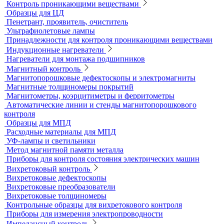
Переносные твердомеры
Датчики для твердомеров
Дефектоскопы электролитические
Контроль проникающими веществами
Образцы для ЦД
Пенетрант, проявитель, очиститель
Ультрафиолетовые лампы
Принадлежности для контроля проникающими веществами
Индукционные нагреватели
Нагреватели для монтажа подшипников
Магнитный контроль
Магнитопорошковые дефектоскопы и электромагниты
Магнитные толщиномеры покрытий
Магнитометры, коэрцитиметры и ферритометры
Автоматические линии и стенды магнитопорошкового
контроля
Образцы для МПД
Расходные материалы для МПД
УФ-лампы и светильники
Метод магнитной памяти металла
Приборы для контроля состояния электрических машин
Вихретоковый контроль
Вихретоковые дефектоскопы
Вихретоковые преобразователи
Вихретоковые толщиномеры