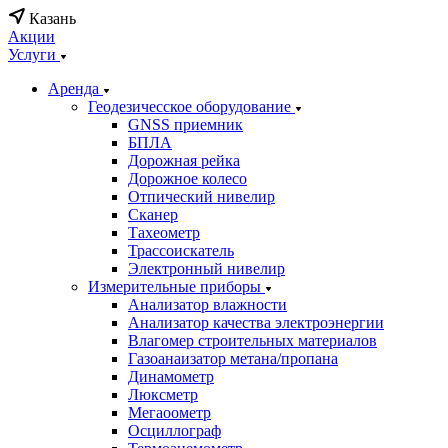
Казань
Акции
Услуги
Аренда
Геодезичесское оборудование
GNSS приемник
БПЛА
Дорожная рейка
Дорожное колесо
Отпический нивелир
Сканер
Тахеометр
Трассоискатель
Электронный нивелир
Измерительные приборы
Анализатор влажности
Анализатор качества электроэнергии
Влагомер строительных материалов
Газоанаизатор метана/пропана
Динамометр
Люксметр
Мегаоометр
Осциллограф