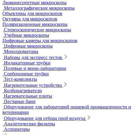
Инвертируемые микроскопы
Комплектующие к микроскопам
Лабораторные микроскопы
Люминесцентные микроскопы
Металлографические микроскопы
Объективы для микроскопов
Окуляры для микроскопов
Поляризационные микроскопы
Стереоскопические микроскопы
Учебные микроскопы
Цифровые камеры для микроскопов
Цифровые микроскопы
Монохроматоры
Наборы для экспресс тестов
Индикаторные трубки
Полевые и мини-лаборатории
Сорбционные трубки
Тест-комплекты
Нагревательные устройства
Колбонагреватели
Нагревательные плиты
Песчаные бани
Оборудование для лабораторий пищевой промышленности и
ветеринарии
Оборудование для отбора проб воздуха