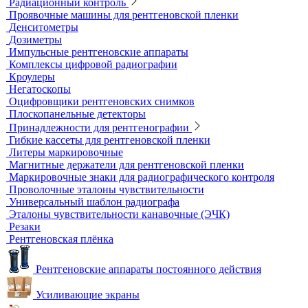
Динамометры
Измерительный инструмент
Радиационный контроль
Проявочные машины для рентгеновской пленки
Денситометры
Дозиметры
Импульсные рентгеновские аппараты
Комплексы цифровой радиографии
Кроулеры
Негатоскопы
Оцифровщики рентгеновских снимков
Плоскопанельные детекторы
Принадлежности для рентгенографии
Гибкие кассеты для рентгеновской пленки
Литеры маркировочные
Магнитные держатели для рентгеновской пленки
Маркировочные знаки для радиографического контроля
Проволочные эталоны чувствительности
Универсальный шаблон радиографа
Эталоны чувствительности канавочные (ЭЧК)
Резаки
Рентгеновская плёнка
Рентгеновские аппараты постоянного действия