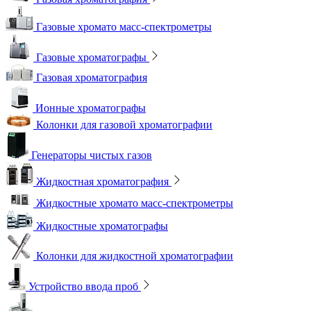
Газовые хромато масс-спектрометры
Газовые хроматографы
Газовая хроматография
Ионные хроматографы
Колонки для газовой хроматографии
Генераторы чистых газов
Жидкостная хроматография
Жидкостные хромато масс-спектрометры
Жидкостные хроматографы
Колонки для жидкостной хроматографии
Устройство ввода проб