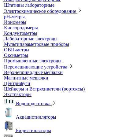
Устройства для сушки посуды
Холодильники лабораторные
Шкафы общелабораторные
Штативы лабораторные
Электрохимическое оборудование
pH-метры
Иономеры
Кислородомеры
Кондуктометры
Лабораторные электроды
Мультипараметровые приборы
ОВП-метры
Оксиметры
Промышленные электроды
Перемешивающие устройства
Верхнеприводные мешалки
Магнитные мешалки
Центрифуги
Шейкеры и Встряхиватели (вортексы)
Экстракторы
Водоподготовка
Аквадистилляторы