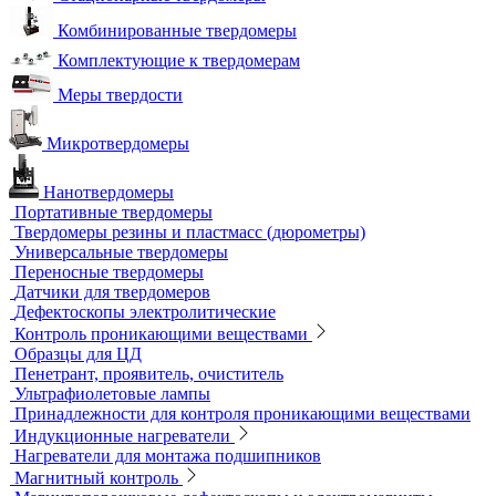
Усиливающие экраны
Химреактивы
Фиксаж для рентгеновской пленки
Принадлежности для рентгеновских аппаратов
Пауки, штативы для рентгеновских аппаратов
Твердометрия (контроль твердости)
Ультразвуковые твердомеры
Динамические твердомеры
Стационарные твердомеры
Комбинированные твердомеры
Комплектующие к твердомерам
Меры твердости
Микротвердомеры
Нанотвердомеры
Портативные твердомеры
Твердомеры резины и пластмасс (дюрометры)
Универсальные твердомеры