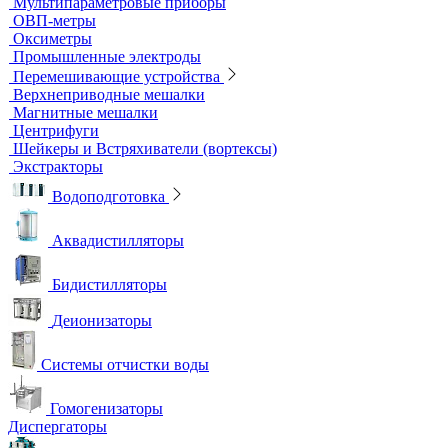
Титраторы
Ультразвуковые ванны и мойки
Устройства для сушки посуды
Холодильники лабораторные
Шкафы общелабораторные
Штативы лабораторные
Электрохимическое оборудование
pH-метры
Иономеры
Кислородомеры
Кондуктометры
Лабораторные электроды
Мультипараметровые приборы
ОВП-метры
Оксиметры
Промышленные электроды
Перемешивающие устройства
Верхнеприводные мешалки
Магнитные мешалки
Центрифуги
Шейкеры и Встряхиватели (вортексы)
Экстракторы
Водоподготовка