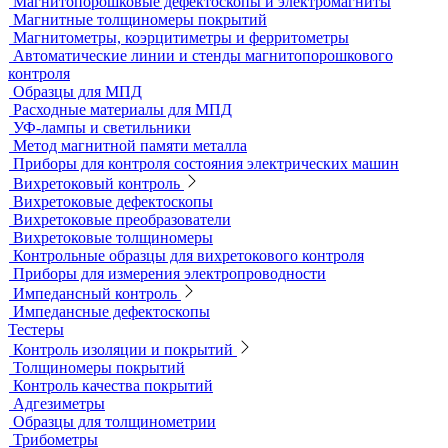
Переносные твердомеры
Датчики для твердомеров
Дефектоскопы электролитические
Контроль проникающими веществами
Образцы для ЦД
Пенетрант, проявитель, очиститель
Ультрафиолетовые лампы
Принадлежности для контроля проникающими веществами
Индукционные нагреватели
Нагреватели для монтажа подшипников
Магнитный контроль
Магнитопорошковые дефектоскопы и электромагниты
Магнитные толщиномеры покрытий
Магнитометры, коэрцитиметры и ферритометры
Автоматические линии и стенды магнитопорошкового
контроля
Образцы для МПД
Расходные материалы для МПД
УФ-лампы и светильники
Метод магнитной памяти металла
Приборы для контроля состояния электрических машин
Вихретоковый контроль
Вихретоковые дефектоскопы
Вихретоковые преобразователи