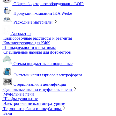
ветеринарии
Оборудование для отбора проб воздуха
Аналитичесике фильтры
Аспираторы
Пробоотборники
Сорбционные трубки
Оборудование для перемешивания
Общелабораторное оборудование LOIP
Продукция компании IKA Werke
Расходные материалы
Ареометры
Калибровочные расстворы и реагенты
Комплектующие для КФК
Принадлежности к штативам
Специальные наборы для фотометров