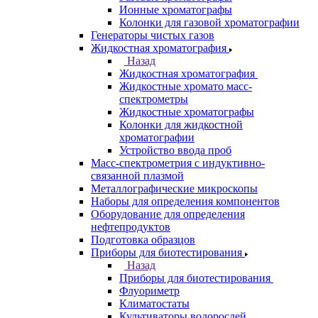
Назад
Анализаторы
Анализаторы органических веществ
Анализаторы покрытий
Анализаторы размера частиц
Анализаторы ртути
Элементные анализаторы
Газовая хроматография
Назад
Газовая хроматография
Газовые хромато масс-спектрометры
Газовые хроматографы
Ионные хроматографы
Колонки для газовой хроматографии
Генераторы чистых газов
Жидкостная хроматография
Назад
Жидкостная хроматография
Жидкостные хромато масс-
спектрометры
Жидкостные хроматографы
Колонки для жидкостной
хроматографии
Устройство ввода проб