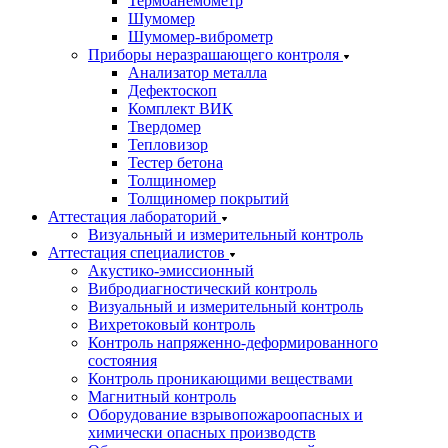
Термоанемометр
Шумомер
Шумомер-виброметр
Приборы неразрашающего контроля
Анализатор металла
Дефектоскоп
Комплект ВИК
Твердомер
Тепловизор
Тестер бетона
Толщиномер
Толщиномер покрытий
Аттестация лабораторий
Визуальный и измерительный контроль
Аттестация специалистов
Акустико-эмиссионный
Вибродиагностический контроль
Визуальный и измерительный контроль
Вихретоковый контроль
Контроль напряженно-деформированного
состояния
Контроль проникающими веществами
Магнитный контроль
Оборудование взрывопожароопасных и
химически опасных производств