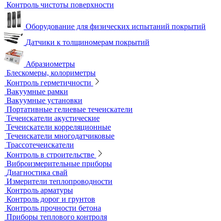
Вихретоковые толщиномеры
Контрольные образцы для вихретокового контроля
Приборы для измерения электропроводности
Импедансный контроль
Импедансные дефектоскопы
Тестеры
Контроль изоляции и покрытий
Толщиномеры покрытий
Контроль качества покрытий
Адгезиметры
Образцы для толщинометрии
Трибометры
Контроль чистоты поверхности
Оборудование для физических испытаний покрытий
Датчики к толщиномерам покрытий
Абразиометры
Блескомеры, колориметры
Контроль герметичности
Вакуумные рамки
Вакуумные установки
Портативные гелиевые течеискатели