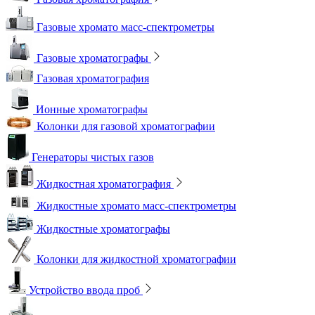
Газовые хромато масс-спектрометры
Газовые хроматографы
Газовая хроматография
Ионные хроматографы
Колонки для газовой хроматографии
Генераторы чистых газов
Жидкостная хроматография
Жидкостные хромато масс-спектрометры
Жидкостные хроматографы
Колонки для жидкостной хроматографии
Устройство ввода проб