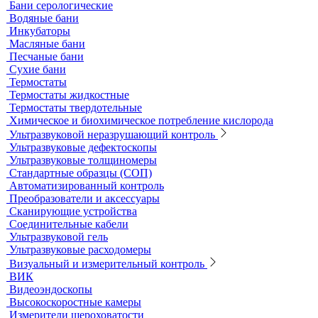
Стекла предметные и покровные
Системы капиллярного электрофореза
Стерилизация и дезинфекция
Сушильные шкафы и муфельные печи
Муфельные печи
Шкафы сушильные
Электропечи низкотемпературные
Термостаты, бани и инкубаторы
Бани
Бани серологические
Водяные бани
Инкубаторы
Масляные бани
Песчаные бани
Сухие бани
Термостаты
Термостаты жидкостные
Термостаты твердотельные
Химическое и биохимическое потребление кислорода
Ультразвуковой неразрушающий контроль
Ультразвуковые дефектоскопы
Ультразвуковые толщиномеры