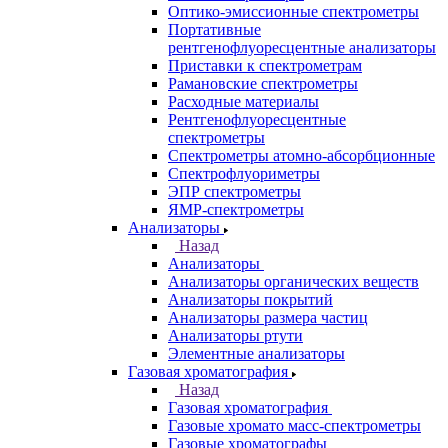
Спектрометры
Назад
Спектрометры
Автоматические Дозаторы
Атомно-Эмиссионные спектрометры
ВИД спектрофотометры
Дополнительное оборудование для
ААС
ИК-Фурье спектрометры
Инфракрасные микроскопы
Лазерные спектрометры
Масс спектрометры
Оптико-эмиссионные спектрометры
Портативные
рентгенофлуоресцентные анализаторы
Приставки к спектрометрам
Рамановские спектрометры
Расходные материалы
Рентгенофлуоресцентные
спектрометры
Спектрометры атомно-абсорбционные
Спектрофлуориметры
ЭПР спектрометры
ЯМР-спектрометры
Анализаторы