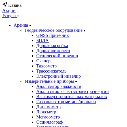
Казань
Акции
Услуги
Аренда
Геодезичесское оборудование
GNSS приемник
БПЛА
Дорожная рейка
Дорожное колесо
Отпический нивелир
Сканер
Тахеометр
Трассоискатель
Электронный нивелир
Измерительные приборы
Анализатор влажности
Анализатор качества электроэнергии
Влагомер строительных материалов
Газоанаизатор метана/пропана
Динамометр
Люксметр
Мегаоометр
Осциллограф