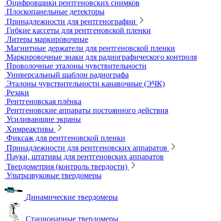
Расходные материалы для визуального и
измерительного контроля
Динамометры
Измерительный инструмент
Радиационный контроль
Проявочные машины для рентгеновской пленки
Денситометры
Дозиметры
Импульсные рентгеновские аппараты
Комплексы цифровой радиографии
Кроулеры
Негатоскопы
Оцифровщики рентгеновских снимков
Плоскопанельные детекторы
Принадлежности для рентгенографии
Гибкие кассеты для рентгеновской пленки
Литеры маркировочные
Магнитные держатели для рентгеновской пленки
Маркировочные знаки для радиографического контроля
Проволочные эталоны чувствительности
Универсальный шаблон радиографа
Эталоны чувствительности канавочные (ЭЧК)
Резаки
Рентгеновская плёнка
Рентгеновские аппараты постоянного действия