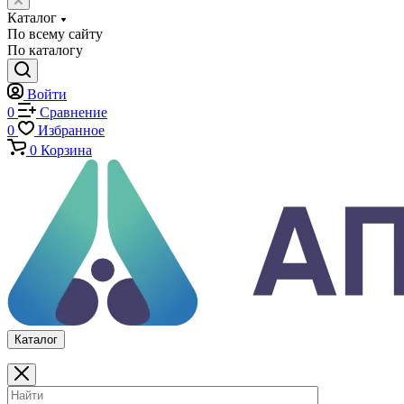
Машины на изгиб
Копры маятниковые
Оснастка и приспособления для испытаний
Испытательные прессы
Специализированные машины
Климатические камеры
Механические толщиномеры защитных покрытий
Аттестация испытательного оборудования
Калибровка средств измерений
Каталог
По всему сайту
По каталогу
Войти
0
Сравнение
0
Избранное
0
Корзина