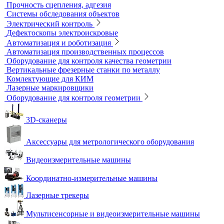
Течеискатели акустические
Течеискатели корреляционные
Течеискатели многодатчиковые
Трассотечеискатели
Контроль в строительстве
Виброизмерительные приборы
Диагностика свай
Измерители теплопроводности
Контроль арматуры
Контроль дорог и грунтов
Контроль прочности бетона
Приборы теплового контроля
Прочность сцепления, адгезия
Системы обследования объектов
Электрический контроль
Дефектоскопы электроискровые
Автоматизация и роботизация
Автоматизация производственных процессов
Оборудование для контроля качества геометрии
Вертикальные фрезерные станки по металлу
Комлектующие для КИМ
Лазерные маркировщики
Оборудование для контроля геометрии