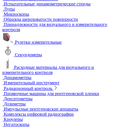
Стандартные образцы (СОП)
Автоматизированный контроль
Преобразователи и аксессуары
Сканирующие устройства
Соединительные кабели
Ультразвуковой гель
Ультразвуковые расходомеры
Визуальный и измерительный контроль
ВИК
Видеоэндоскопы
Высокоскоростные камеры
Измерители шероховатости
Испытательные динамометрические стенды
Лупы
Микроскопы
Образцы шероховатости поверхности
Принадлежности для визуального и измерительного
контроля
Рулетки измерительные
Секундомеры