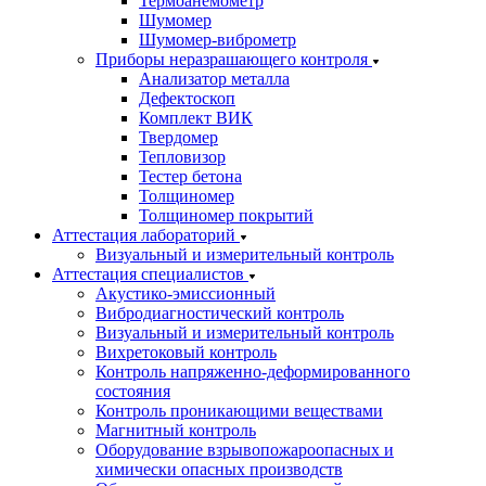
Термоанемометр
Шумомер
Шумомер-виброметр
Приборы неразрашающего контроля
Анализатор металла
Дефектоскоп
Комплект ВИК
Твердомер
Тепловизор
Тестер бетона
Толщиномер
Толщиномер покрытий
Аттестация лабораторий
Визуальный и измерительный контроль
Аттестация специалистов
Акустико-эмиссионный
Вибродиагностический контроль
Визуальный и измерительный контроль
Вихретоковый контроль
Контроль напряженно-деформированного
состояния
Контроль проникающими веществами
Магнитный контроль
Оборудование взрывопожароопасных и
химически опасных производств