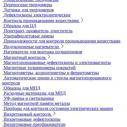
Переносные твердомеры
Датчики для твердомеров
Дефектоскопы электролитические
Контроль проникающими веществами
Образцы для ЦД
Пенетрант, проявитель, очиститель
Ультрафиолетовые лампы
Принадлежности для контроля проникающими веществами
Индукционные нагреватели
Нагреватели для монтажа подшипников
Магнитный контроль
Магнитопорошковые дефектоскопы и электромагниты
Магнитные толщиномеры покрытий
Магнитометры, коэрцитиметры и ферритометры
Автоматические линии и стенды магнитопорошкового
контроля
Образцы для МПД
Расходные материалы для МПД
УФ-лампы и светильники
Метод магнитной памяти металла
Приборы для контроля состояния электрических машин
Вихретоковый контроль
Вихретоковые дефектоскопы
Вихретоковые преобразователи