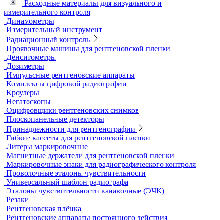
Расходные материалы для визуального и
измерительного контроля
Динамометры
Измерительный инструмент
Радиационный контроль
Проявочные машины для рентгеновской пленки
Денситометры
Дозиметры
Импульсные рентгеновские аппараты
Комплексы цифровой радиографии
Кроулеры
Негатоскопы
Оцифровщики рентгеновских снимков
Плоскопанельные детекторы
Принадлежности для рентгенографии
Гибкие кассеты для рентгеновской пленки
Литеры маркировочные
Магнитные держатели для рентгеновской пленки
Маркировочные знаки для радиографического контроля
Проволочные эталоны чувствительности
Универсальный шаблон радиографа
Эталоны чувствительности канавочные (ЭЧК)
Резаки
Рентгеновская плёнка
Рентгеновские аппараты постоянного действия