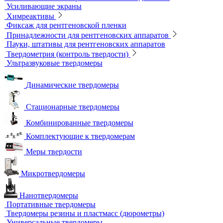
Усиливающие экраны
Химреактивы
Фиксаж для рентгеновской пленки
Принадлежности для рентгеновских аппаратов
Пауки, штативы для рентгеновских аппаратов
Твердометрия (контроль твердости)
Ультразвуковые твердомеры
Динамические твердомеры
Стационарные твердомеры
Комбинированные твердомеры
Комплектующие к твердомерам
Меры твердости
Микротвердомеры
Нанотвердомеры
Портативные твердомеры
Твердомеры резины и пластмасс (дюрометры)
Универсальные твердомеры