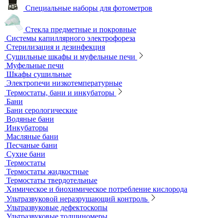
Специальные наборы для фотометров
Стекла предметные и покровные
Системы капиллярного электрофореза
Стерилизация и дезинфекция
Сушильные шкафы и муфельные печи
Муфельные печи
Шкафы сушильные
Электропечи низкотемпературные
Термостаты, бани и инкубаторы
Бани
Бани серологические
Водяные бани
Инкубаторы
Масляные бани
Песчаные бани
Сухие бани
Термостаты
Термостаты жидкостные
Термостаты твердотельные
Химическое и биохимическое потребление кислорода
Ультразвуковой неразрушающий контроль
Ультразвуковые дефектоскопы
Ультразвуковые толщиномеры