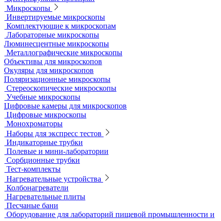
Микроскопы
Инвертируемые микроскопы
Комплектующие к микроскопам
Лабораторные микроскопы
Люминесцентные микроскопы
Металлографические микроскопы
Объективы для микроскопов
Окуляры для микроскопов
Поляризационные микроскопы
Стереоскопические микроскопы
Учебные микроскопы
Цифровые камеры для микроскопов
Цифровые микроскопы
Монохроматоры
Наборы для экспресс тестов
Индикаторные трубки
Полевые и мини-лаборатории
Сорбционные трубки
Тест-комплекты
Нагревательные устройства
Колбонагреватели
Нагревательные плиты
Песчаные бани
Оборудование для лабораторий пищевой промышленности и