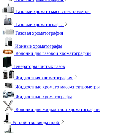
Газовые хромато масс-спектрометры
Газовые хроматографы
Газовая хроматография
Ионные хроматографы
Колонки для газовой хроматографии
Генераторы чистых газов
Жидкостная хроматография
Жидкостные хромато масс-спектрометры
Жидкостные хроматографы
Колонки для жидкостной хроматографии
Устройство ввода проб