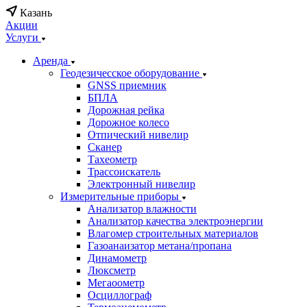
Казань
Акции
Услуги
Аренда
Геодезичесское оборудование
GNSS приемник
БПЛА
Дорожная рейка
Дорожное колесо
Отпический нивелир
Сканер
Тахеометр
Трассоискатель
Электронный нивелир
Измерительные приборы
Анализатор влажности
Анализатор качества электроэнергии
Влагомер строительных материалов
Газоанаизатор метана/пропана
Динамометр
Люксметр
Мегаоометр
Осциллограф