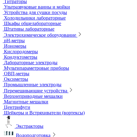
Титраторы
Ультразвуковые ванны и мойки
Устройства для сушки посуды
Холодильники лабораторные
Шкафы общелабораторные
Штативы лабораторные
Электрохимическое оборудование
pH-метры
Иономеры
Кислородомеры
Кондуктометры
Лабораторные электроды
Мультипараметровые приборы
ОВП-метры
Оксиметры
Промышленные электроды
Перемешивающие устройства
Верхнеприводные мешалки
Магнитные мешалки
Центрифуги
Шейкеры и Встряхиватели (вортексы)
Экстракторы
Водоподготовка