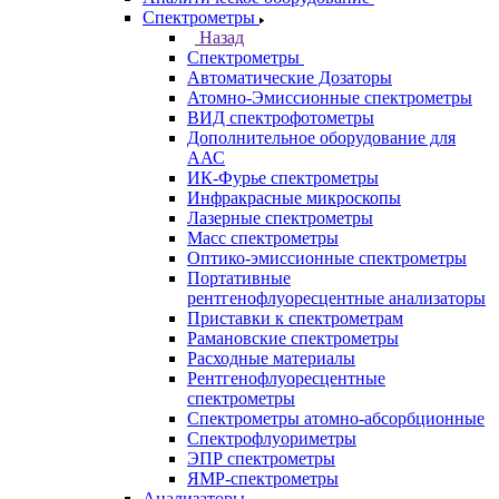
Спектрометры
Назад
Спектрометры
Автоматические Дозаторы
Атомно-Эмиссионные спектрометры
ВИД спектрофотометры
Дополнительное оборудование для
ААС
ИК-Фурье спектрометры
Инфракрасные микроскопы
Лазерные спектрометры
Масс спектрометры
Оптико-эмиссионные спектрометры
Портативные
рентгенофлуоресцентные анализаторы
Приставки к спектрометрам
Рамановские спектрометры
Расходные материалы
Рентгенофлуоресцентные
спектрометры
Спектрометры атомно-абсорбционные
Спектрофлуориметры
ЭПР спектрометры
ЯМР-спектрометры
Анализаторы