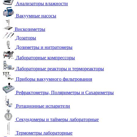
Анализаторы влажности
Вакуумные насосы
Вискозиметры
Дозаторы
Дозиметры и нитратомеры
Лабораторные компрессоры
Лабораторные реакторы и термореакторы
Приборы вакуумного фильтрования
Рефрактометры, Поляриметры и Сахариметры
Ротационные испарители
Секундомеры и таймеры лабораторные
Термометры лабораторные