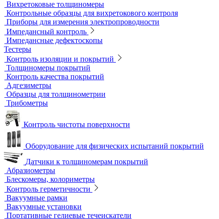
Вихретоковые толщиномеры
Контрольные образцы для вихретокового контроля
Приборы для измерения электропроводности
Импедансный контроль
Импедансные дефектоскопы
Тестеры
Контроль изоляции и покрытий
Толщиномеры покрытий
Контроль качества покрытий
Адгезиметры
Образцы для толщинометрии
Трибометры
Контроль чистоты поверхности
Оборудование для физических испытаний покрытий
Датчики к толщиномерам покрытий
Абразиометры
Блескомеры, колориметры
Контроль герметичности
Вакуумные рамки
Вакуумные установки
Портативные гелиевые течеискатели