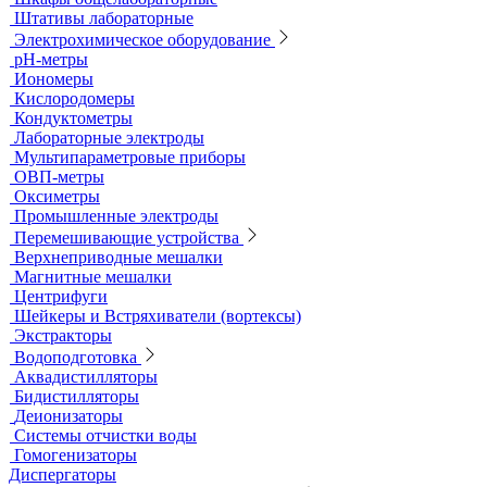
Титраторы
Ультразвуковые ванны и мойки
Устройства для сушки посуды
Холодильники лабораторные
Шкафы общелабораторные
Штативы лабораторные
Электрохимическое оборудование
pH-метры
Иономеры
Кислородомеры
Кондуктометры
Лабораторные электроды
Мультипараметровые приборы
ОВП-метры
Оксиметры
Промышленные электроды
Перемешивающие устройства