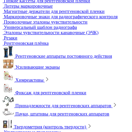
Радиационный контроль
Проявочные машины для рентгеновской пленки
Денситометры
Дозиметры
Импульсные рентгеновские аппараты
Комплексы цифровой радиографии
Кроулеры
Негатоскопы
Оцифровщики рентгеновских снимков
Плоскопанельные детекторы
Принадлежности для рентгенографии
Гибкие кассеты для рентгеновской пленки
Литеры маркировочные
Магнитные держатели для рентгеновской пленки
Маркировочные знаки для радиографического контроля
Проволочные эталоны чувствительности
Универсальный шаблон радиографа
Эталоны чувствительности канавочные (ЭЧК)
Резаки
Рентгеновская плёнка
Рентгеновские аппараты постоянного действия
Усиливающие экраны