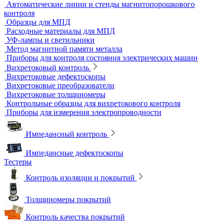
Дефектоскопы электролитические
Контроль проникающими веществами
Образцы для ЦД
Пенетрант, проявитель, очиститель
Ультрафиолетовые лампы
Принадлежности для контроля проникающими веществами
Индукционные нагреватели
Нагреватели для монтажа подшипников
Магнитный контроль
Магнитопорошковые дефектоскопы и электромагниты
Магнитные толщиномеры покрытий
Магнитометры, коэрцитиметры и ферритометры
Автоматические линии и стенды магнитопорошкового
контроля
Образцы для МПД
Расходные материалы для МПД
УФ-лампы и светильники
Метод магнитной памяти металла
Приборы для контроля состояния электрических машин
Вихретоковый контроль
Вихретоковые дефектоскопы
Вихретоковые преобразователи
Вихретоковые толщиномеры
Контрольные образцы для вихретокового контроля
Приборы для измерения электропроводности