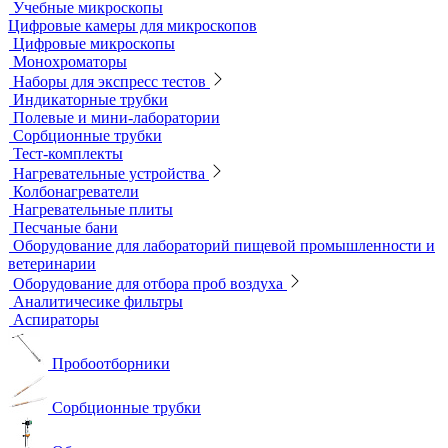
Посуда общего назначения
Центрифужные пробирки
Микроскопы
Инвертируемые микроскопы
Комплектующие к микроскопам
Лабораторные микроскопы
Люминесцентные микроскопы
Металлографические микроскопы
Объективы для микроскопов
Окуляры для микроскопов
Поляризационные микроскопы
Стереоскопические микроскопы
Учебные микроскопы
Цифровые камеры для микроскопов
Цифровые микроскопы
Монохроматоры
Наборы для экспресс тестов
Индикаторные трубки
Полевые и мини-лаборатории
Сорбционные трубки
Тест-комплекты
Нагревательные устройства
Колбонагреватели
Нагревательные плиты
Песчаные бани