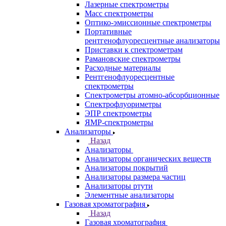
Назад
Аналитическое оборудование
Спектрометры
Назад
Спектрометры
Автоматические Дозаторы
Атомно-Эмиссионные спектрометры
ВИД спектрофотометры
Дополнительное оборудование для
ААС
ИК-Фурье спектрометры
Инфракрасные микроскопы
Лазерные спектрометры
Масс спектрометры
Оптико-эмиссионные спектрометры
Портативные
рентгенофлуоресцентные анализаторы
Приставки к спектрометрам
Рамановские спектрометры
Расходные материалы
Рентгенофлуоресцентные
спектрометры
Спектрометры атомно-абсорбционные
Спектрофлуориметры
ЭПР спектрометры