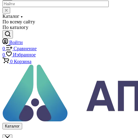
Системы температурных испытаний
Машины на кручение
Машины на изгиб
Копры маятниковые
Оснастка и приспособления для испытаний
Испытательные прессы
Специализированные машины
Климатические камеры
Механические толщиномеры защитных покрытий
Аттестация испытательного оборудования
Калибровка средств измерений
Каталог
По всему сайту
По каталогу
Войти
0
Сравнение
0
Избранное
0
Корзина