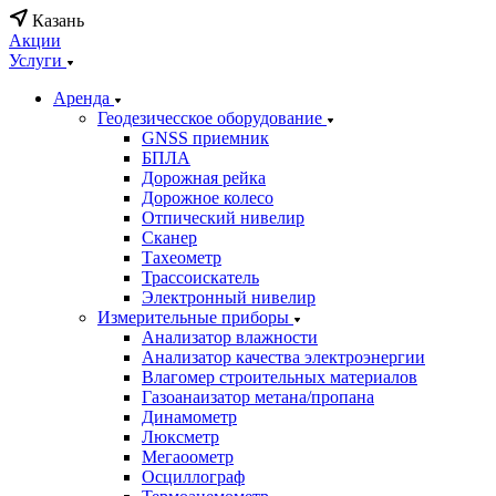
Казань
Акции
Услуги
Аренда
Геодезичесское оборудование
GNSS приемник
БПЛА
Дорожная рейка
Дорожное колесо
Отпический нивелир
Сканер
Тахеометр
Трассоискатель
Электронный нивелир
Измерительные приборы
Анализатор влажности
Анализатор качества электроэнергии
Влагомер строительных материалов
Газоанаизатор метана/пропана
Динамометр
Люксметр
Мегаоометр
Осциллограф