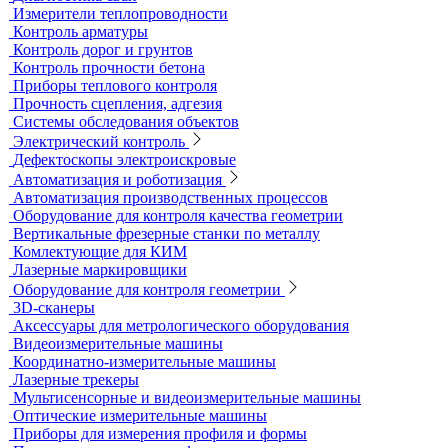
Блескомеры, колориметры
Контроль герметичности
Вакуумные рамки
Вакуумные установки
Портативные гелиевые течеискатели
Течеискатели акустические
Течеискатели корреляционные
Течеискатели многодатчиковые
Трассотечеискатели
Контроль в строительстве
Виброизмерительные приборы
Диагностика свай
Измерители теплопроводности
Контроль арматуры
Контроль дорог и грунтов
Контроль прочности бетона
Приборы теплового контроля
Прочность сцепления, адгезия
Системы обследования объектов
Электрический контроль
Дефектоскопы электроискровые
Автоматизация и роботизация
Автоматизация производственных процессов
Оборудование для контроля качества геометрии