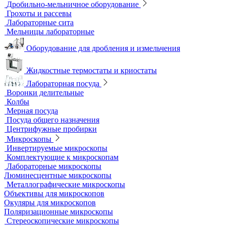
Верхнеприводные мешалки
Магнитные мешалки
Центрифуги
Шейкеры и Встряхиватели (вортексы)
Экстракторы
Водоподготовка
Аквадистилляторы
Бидистилляторы
Деионизаторы
Системы отчистки воды
Гомогенизаторы
Диспергаторы
Дробильно-мельничное оборудование
Грохоты и рассевы
Лабораторные сита
Мельницы лабораторные
Оборудование для дробления и измельчения
Жидкостные термостаты и криостаты
Лабораторная посуда
Воронки делительные
Колбы
Мерная посуда