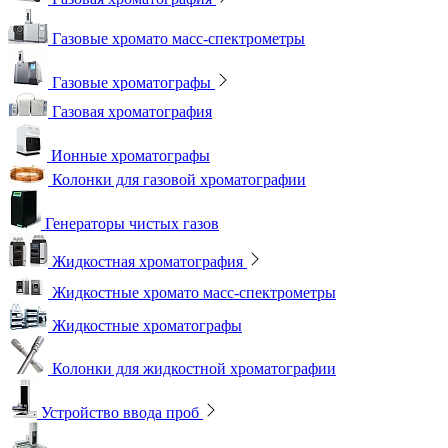
Газовые хромато масс-спектрометры
Газовые хроматографы
Газовая хроматография
Ионные хроматографы
Колонки для газовой хроматографии
Генераторы чистых газов
Жидкостная хроматография
Жидкостные хромато масс-спектрометры
Жидкостные хроматографы
Колонки для жидкостной хроматографии
Устройство ввода проб