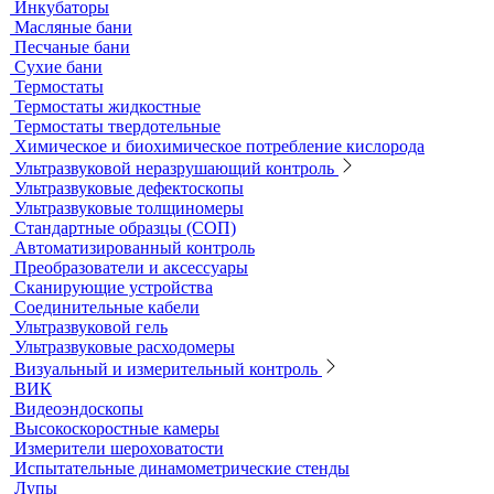
Специальные наборы для фотометров
Стекла предметные и покровные
Системы капиллярного электрофореза
Стерилизация и дезинфекция
Сушильные шкафы и муфельные печи
Муфельные печи
Шкафы сушильные
Электропечи низкотемпературные
Термостаты, бани и инкубаторы
Бани
Бани серологические
Водяные бани
Инкубаторы
Масляные бани
Песчаные бани
Сухие бани
Термостаты
Термостаты жидкостные
Термостаты твердотельные
Химическое и биохимическое потребление кислорода
Ультразвуковой неразрушающий контроль
Ультразвуковые дефектоскопы
Ультразвуковые толщиномеры
Стандартные образцы (СОП)
Автоматизированный контроль