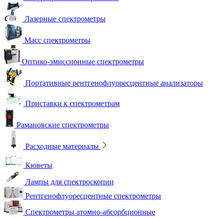
Лазерные спектрометры
Масс спектрометры
Оптико-эмиссионные спектрометры
Портативные рентгенофлуоресцентные анализаторы
Приставки к спектрометрам
Рамановские спектрометры
Расходные материалы
Кюветы
Лампы для спектроскопии
Рентгенофлуоресцентные спектрометры
Спектрометры атомно-абсорбционные