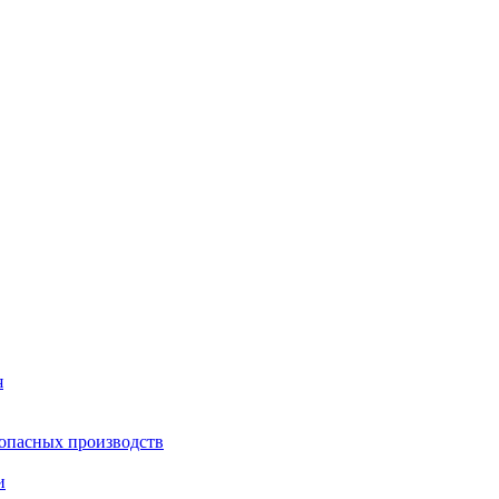
я
опасных производств
и