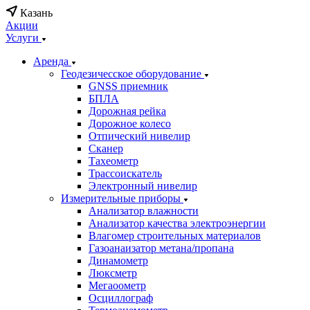
Казань
Акции
Услуги
Аренда
Геодезичесское оборудование
GNSS приемник
БПЛА
Дорожная рейка
Дорожное колесо
Отпический нивелир
Сканер
Тахеометр
Трассоискатель
Электронный нивелир
Измерительные приборы
Анализатор влажности
Анализатор качества электроэнергии
Влагомер строительных материалов
Газоанаизатор метана/пропана
Динамометр
Люксметр
Мегаоометр
Осциллограф