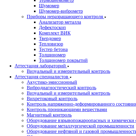
Термоанемометр
Шумомер
Шумомер-виброметр
Приборы неразрашающего контроля
Анализатор металла
Дефектоскоп
Комплект ВИК
Твердомер
Тепловизор
Тестер бетона
Толщиномер
Толщиномер покрытий
Аттестация лабораторий
Визуальный и измерительный контроль
Аттестация специалистов
Акустико-эмиссионный
Вибродиагностический контроль
Визуальный и измерительный контроль
Вихретоковый контроль
Контроль напряженно-деформированного состояни
Контроль проникающими веществами
Магнитный контроль
Оборудование взрывопожароопасных и химически 
Оборудование металлургической промышленности
Оборудование нефтяной и газовой промышленност